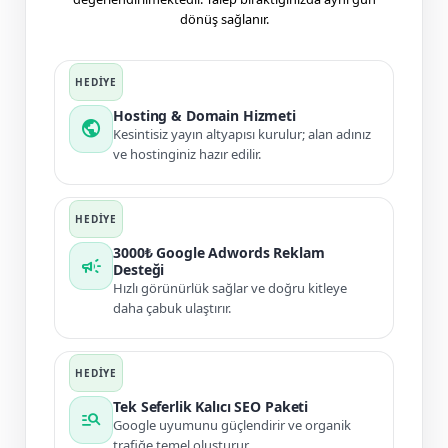
dönüş sağlanır.
Hosting & Domain Hizmeti
public
Kesintisiz yayın altyapısı kurulur; alan adınız
ve hostinginiz hazır edilir.
3000₺ Google Adwords Reklam
campaign
Desteği
Hızlı görünürlük sağlar ve doğru kitleye
daha çabuk ulaştırır.
Tek Seferlik Kalıcı SEO Paketi
manage_search
Google uyumunu güçlendirir ve organik
trafiğe temel oluşturur.