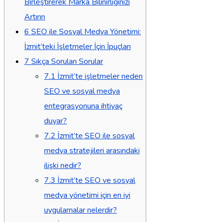
Birleştirerek Marka Bilinirliğinizi
Artırın
6
SEO ile Sosyal Medya Yönetimi:
İzmit’teki İşletmeler İçin İpuçları
7
Sıkça Sorulan Sorular
7.1
İzmit’te işletmeler neden
SEO ve sosyal medya
entegrasyonuna ihtiyaç
duyar?
7.2
İzmit’te SEO ile sosyal
medya stratejileri arasındaki
ilişki nedir?
7.3
İzmit’te SEO ve sosyal
medya yönetimi için en iyi
uygulamalar nelerdir?