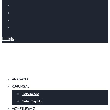
İLETIŞIM
ANASAYFA
KURUMSAL
Hakkımızda
Neler Yaptık?
HIZMETLERIMIZ