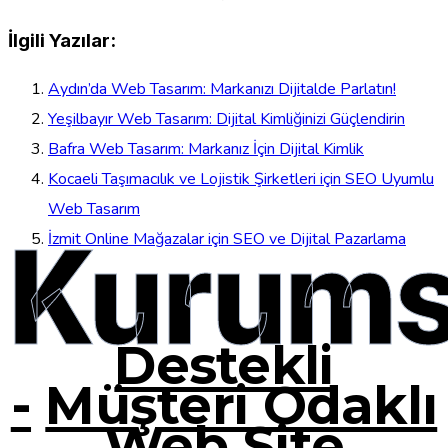
İlgili Yazılar:
Aydın’da Web Tasarım: Markanızı Dijitalde Parlatın!
Yeşilbayır Web Tasarım: Dijital Kimliğinizi Güçlendirin
Bafra Web Tasarım: Markanız İçin Dijital Kimlik
Kocaeli Taşımacılık ve Lojistik Şirketleri için SEO Uyumlu
Web Tasarım
Kurums
İzmit Online Mağazalar için SEO ve Dijital Pazarlama
Destekli
-
Müşteri Odaklı
Web Site