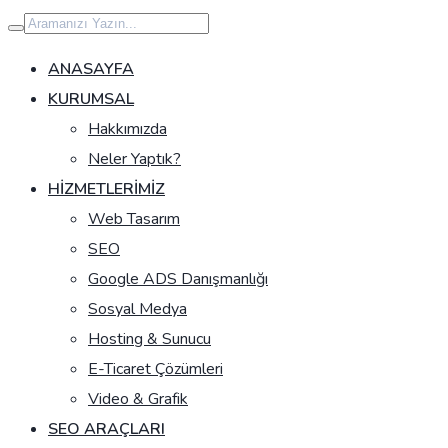
İçeriğe
geç
ANASAYFA
KURUMSAL
Hakkımızda
Neler Yaptık?
HIZMETLERIMIZ
Web Tasarım
SEO
Google ADS Danışmanlığı
Sosyal Medya
Hosting & Sunucu
E-Ticaret Çözümleri
Video & Grafik
SEO ARAÇLARI