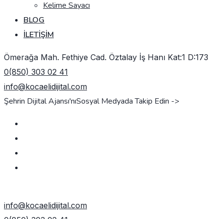
Kelime Sayacı
BLOG
İLETIŞIM
Ömerağa Mah. Fethiye Cad. Öztalay İş Hanı Kat:1 D:173
0(850) 303 02 41
info@kocaelidijital.com
Şehrin Dijital Ajansı'nı
Sosyal Medyada Takip Edin ->
TEKLIF AL
info@kocaelidijital.com