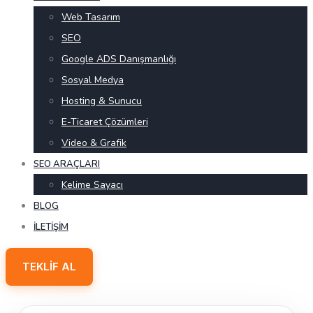
Web Tasarım
SEO
Google ADS Danışmanlığı
Sosyal Medya
Hosting & Sunucu
E-Ticaret Çözümleri
Video & Grafik
SEO ARAÇLARI
Kelime Sayacı
BLOG
İLETIŞIM
TEKLIF AL