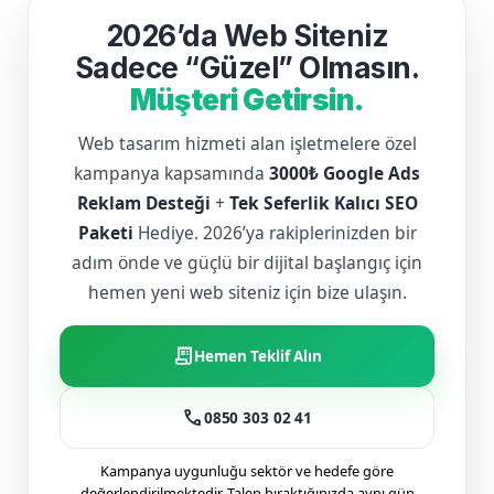
2026’da Web Siteniz
Sadece “Güzel” Olmasın.
Müşteri Getirsin.
Web tasarım hizmeti alan işletmelere özel
kampanya kapsamında
3000₺ Google Ads
Reklam Desteği
+
Tek Seferlik Kalıcı SEO
Paketi
Hediye. 2026’ya rakiplerinizden bir
adım önde ve güçlü bir dijital başlangıç için
hemen yeni web siteniz için bize ulaşın.
receipt_long
Hemen Teklif Alın
call
0850 303 02 41
Kampanya uygunluğu sektör ve hedefe göre
değerlendirilmektedir. Talep bıraktığınızda aynı gün