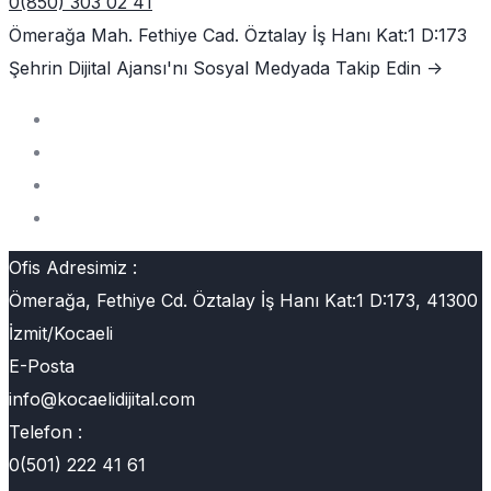
0(850) 303 02 41
Ömerağa Mah. Fethiye Cad. Öztalay İş Hanı Kat:1 D:173
Şehrin Dijital Ajansı'nı
Sosyal Medyada Takip Edin ->
Ofis Adresimiz :
Ömerağa, Fethiye Cd. Öztalay İş Hanı Kat:1 D:173, 41300
İzmit/Kocaeli
E-Posta
info@kocaelidijital.com
Telefon :
0(501) 222 41 61