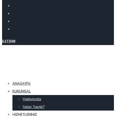
İLETIŞIM
ANASAYFA
KURUMSAL
Hakkımızda
Neler Yaptık?
HIZMETLERIMIZ