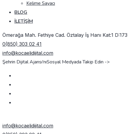
Kelime Sayacı
BLOG
İLETIŞIM
Ömerağa Mah. Fethiye Cad. Öztalay İş Hanı Kat:1 D:173
0(850) 303 02 41
info@kocaelidijital.com
Şehrin Dijital Ajansı'nı
Sosyal Medyada Takip Edin ->
TEKLIF AL
info@kocaelidijital.com