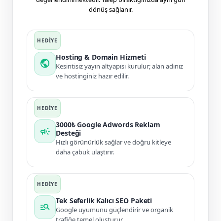
dönüş sağlanır.
Hosting & Domain Hizmeti
public
Kesintisiz yayın altyapısı kurulur; alan adınız
ve hostinginiz hazır edilir.
3000₺ Google Adwords Reklam
campaign
Desteği
Hızlı görünürlük sağlar ve doğru kitleye
daha çabuk ulaştırır.
Tek Seferlik Kalıcı SEO Paketi
manage_search
Google uyumunu güçlendirir ve organik
trafiğe temel oluşturur.