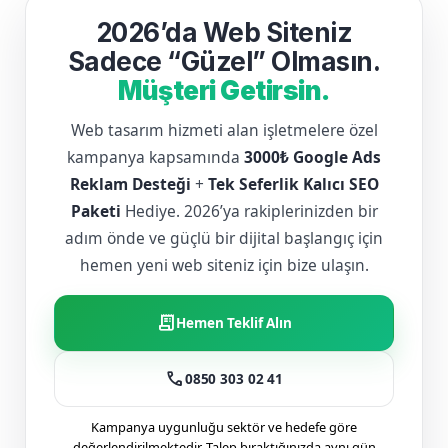
2026’da Web Siteniz
Sadece “Güzel” Olmasın.
Müşteri Getirsin.
Web tasarım hizmeti alan işletmelere özel
kampanya kapsamında
3000₺ Google Ads
Reklam Desteği
+
Tek Seferlik Kalıcı SEO
Paketi
Hediye. 2026’ya rakiplerinizden bir
adım önde ve güçlü bir dijital başlangıç için
hemen yeni web siteniz için bize ulaşın.
receipt_long
Hemen Teklif Alın
call
0850 303 02 41
Kampanya uygunluğu sektör ve hedefe göre
değerlendirilmektedir. Talep bıraktığınızda aynı gün