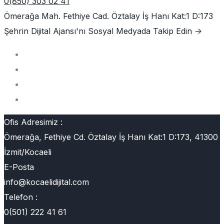
0(850) 303 02 41
Ömerağa Mah. Fethiye Cad. Öztalay İş Hanı Kat:1 D:173
Şehrin Dijital Ajansı'nı
Sosyal Medyada Takip Edin ->
Ofis Adresimiz :
Ömerağa, Fethiye Cd. Öztalay İş Hanı Kat:1 D:173, 41300
İzmit/Kocaeli
E-Posta
info@kocaelidijital.com
Telefon :
0(501) 222 41 61