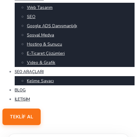
Web Tasarım
SEO
Google ADS Danışmanlığı
Sosyal Medya
Hosting & Sunucu
E-Ticaret Çözümleri
Video & Grafik
SEO ARAÇLARI
Kelime Sayacı
BLOG
İLETIŞIM
TEKLIF AL