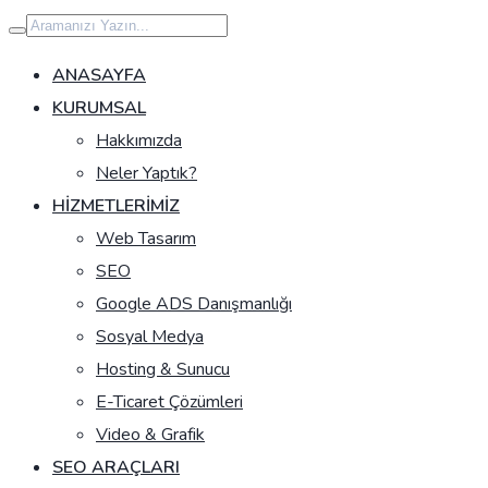
İçeriğe
geç
ANASAYFA
KURUMSAL
Hakkımızda
Neler Yaptık?
HIZMETLERIMIZ
Web Tasarım
SEO
Google ADS Danışmanlığı
Sosyal Medya
Hosting & Sunucu
E-Ticaret Çözümleri
Video & Grafik
SEO ARAÇLARI