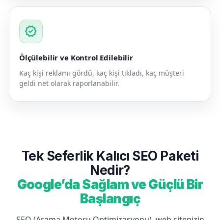
verified
Ölçülebilir ve Kontrol Edilebilir
Kaç kişi reklamı gördü, kaç kişi tıkladı, kaç müşteri
geldi net olarak raporlanabilir.
Tek Seferlik Kalıcı SEO Paketi
Nedir?
Google’da Sağlam ve Güçlü Bir
Başlangıç
SEO (Arama Motoru Optimizasyonu), web sitenizin