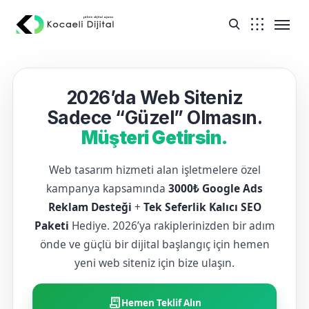
2026’da Web Siteniz
Sadece “Güzel” Olmasın.
Müşteri Getirsin.
Web tasarım hizmeti alan işletmelere özel
kampanya kapsamında
3000₺ Google Ads
Reklam Desteği
+
Tek Seferlik Kalıcı SEO
Paketi
Hediye. 2026’ya rakiplerinizden bir adım
önde ve güçlü bir dijital başlangıç için hemen
yeni web siteniz için bize ulaşın.
receipt_long
Hemen Teklif Alın