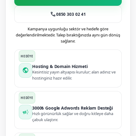
call
0850 303 02 41
Kampanya uygunluğu sektör ve hedefe göre
değerlendirilmektedir. Talep bıraktığınızda aynı gün dönüş
sağlanır.
Hosting & Domain Hizmeti
public
Kesintisiz yayın altyapısı kurulur; alan adınız ve
hostinginiz hazır edilir.
3000₺ Google Adwords Reklam Desteği
campaign
Hızlı görünürlük sağlar ve doğru kitleye daha
çabuk ulaştırır.