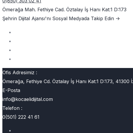
0(850) 303 02 41
Ömerağa Mah. Fethiye Cad. Öztalay İş Hanı Kat:1 D:173
Şehrin Dijital Ajansı'nı
Sosyal Medyada Takip Edin ->
Ofis Adresimiz :
Ömerağa, Fethiye Cd. Öztalay İş Hanı Kat:1 D:173, 41300 İ
E-Posta
info@kocaelidijital.com
Telefon :
0(501) 222 41 61