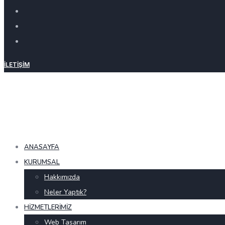
İLETIŞIM
ANASAYFA
KURUMSAL
Hakkımızda
Neler Yaptık?
HIZMETLERIMIZ
Web Tasarım