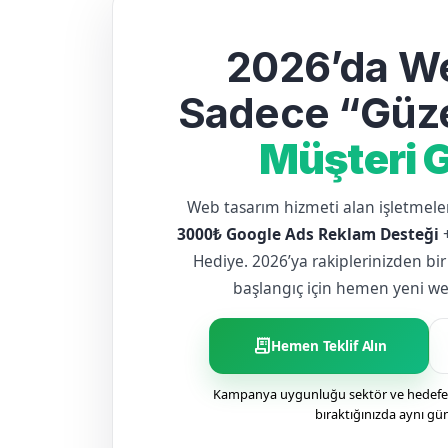
2026’da We
Sadece “Güze
Müşteri G
Web tasarım hizmeti alan işletme
3000₺ Google Ads Reklam Desteği
Hediye. 2026’ya rakiplerinizden bir
başlangıç için hemen yeni web 
receipt_long
Hemen Teklif Alın
Kampanya uygunluğu sektör ve hedefe g
bıraktığınızda aynı gü