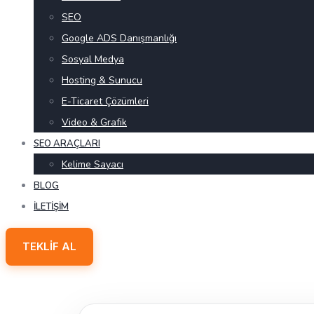
SEO
Google ADS Danışmanlığı
Sosyal Medya
Hosting & Sunucu
E-Ticaret Çözümleri
Video & Grafik
SEO ARAÇLARI
Kelime Sayacı
BLOG
İLETIŞIM
TEKLIF AL