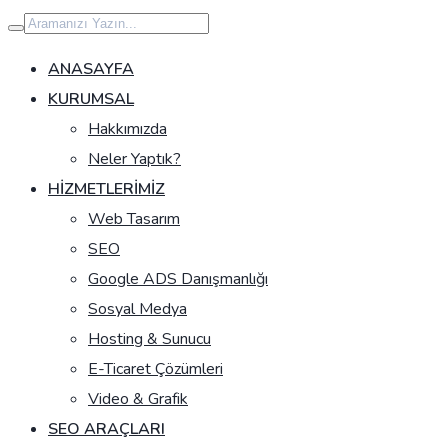
İçeriğe
geç
ANASAYFA
KURUMSAL
Hakkımızda
Neler Yaptık?
HIZMETLERIMIZ
Web Tasarım
SEO
Google ADS Danışmanlığı
Sosyal Medya
Hosting & Sunucu
E-Ticaret Çözümleri
Video & Grafik
SEO ARAÇLARI