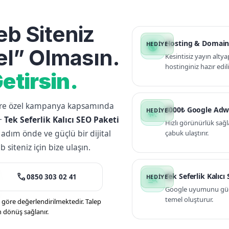
b Siteniz
Hosting & Domain
public
l” Olmasın.
Kesintisiz yayın altya
hostinginiz hazır edili
etirsin.
lere özel kampanya kapsamında
3000₺ Google Adw
campaign
+
Tek Seferlik Kalıcı SEO Paketi
Hızlı görünürlük sağl
 adım önde ve güçlü bir dijital
çabuk ulaştırır.
siteniz için bize ulaşın.
call
Tek Seferlik Kalıcı
0850 303 02 41
manage_search
Google uyumunu güçle
temel oluşturur.
öre değerlendirilmektedir. Talep
n dönüş sağlanır.