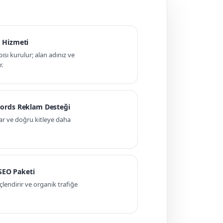
 Hizmeti
pısı kurulur; alan adınız ve
r.
ords Reklam Desteği
ar ve doğru kitleye daha
 SEO Paketi
ndirir ve organik trafiğe