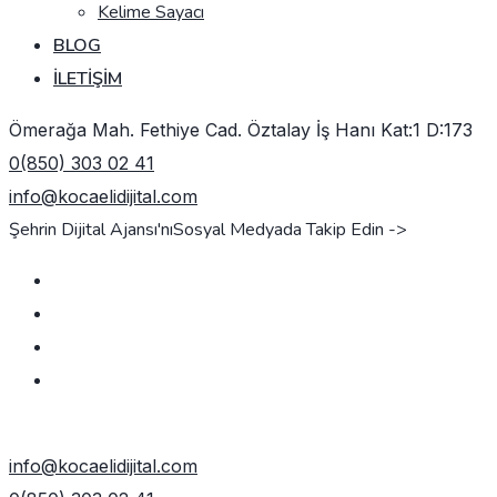
Kelime Sayacı
BLOG
İLETIŞIM
Ömerağa Mah. Fethiye Cad. Öztalay İş Hanı Kat:1 D:173
0(850) 303 02 41
info@kocaelidijital.com
Şehrin Dijital Ajansı'nı
Sosyal Medyada Takip Edin ->
TEKLIF AL
info@kocaelidijital.com