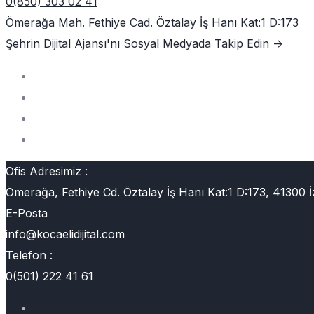
0(850) 303 02 41
Ömerağa Mah. Fethiye Cad. Öztalay İş Hanı Kat:1 D:173
Şehrin Dijital Ajansı'nı
Sosyal Medyada Takip Edin ->
Ofis Adresimiz :
Ömerağa, Fethiye Cd. Öztalay İş Hanı Kat:1 D:173, 41300 İ
E-Posta
info@kocaelidijital.com
Telefon :
0(501) 222 41 61