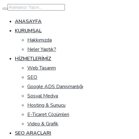
İçeriğe
geç
ANASAYFA
KURUMSAL
Hakkımızda
Neler Yaptık?
HIZMETLERIMIZ
Web Tasarım
SEO
Google ADS Danışmanlığı
Sosyal Medya
Hosting & Sunucu
E-Ticaret Çözümleri
Video & Grafik
SEO ARAÇLARI