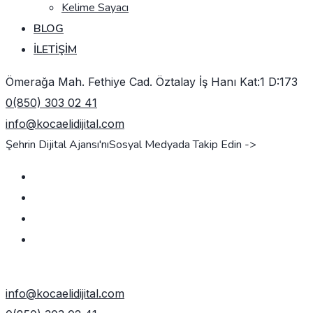
Kelime Sayacı
BLOG
İLETIŞIM
Ömerağa Mah. Fethiye Cad. Öztalay İş Hanı Kat:1 D:173
0(850) 303 02 41
info@kocaelidijital.com
Şehrin Dijital Ajansı'nı
Sosyal Medyada Takip Edin ->
TEKLIF AL
info@kocaelidijital.com