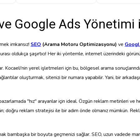
ve Google Ads Yönetimi i
etmek imkansız!
SEO
(Arama Motoru Optimizasyonu)
ve
Googl
sı oldukça şaşırtıcı! Her iki yöntemle, internet üzerindeki görünürlüğ
lar. Kocaeli'nin yerel işletmeleri için bu, bölgesel arama sonuçlar
ağlantılar oluşturmak, sitenizi bir numara yapabilir. Yani, bir arkada
, pazarlamada "hız" arayanlar için ideal. Özgün reklam metinleri ve
nün; doğru reklam stratejisi ile bir adım önde olmanız mümkün. Reklam
urmak bambaşka bir boyuta geçmenizi sağlar. SEO, uzun vadede marka 