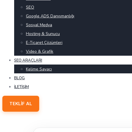
SEO
Google ADS Danışmanlığı
Sosyal Medya
Hosting & Sunucu
E-Ticaret Çözümleri
Video & Grafik
SEO ARAÇLARI
Kelime Sayacı
BLOG
İLETIŞIM
TEKLIF AL