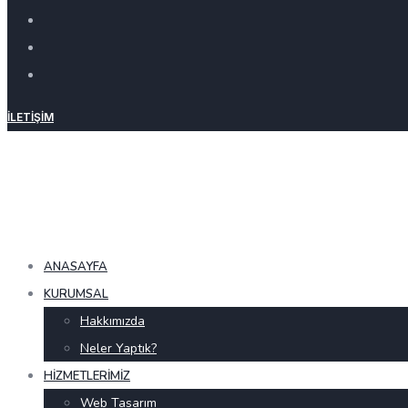
İLETIŞIM
ANASAYFA
KURUMSAL
Hakkımızda
Neler Yaptık?
HIZMETLERIMIZ
Web Tasarım