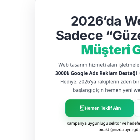
2026’da We
Sadece “Güze
Müşteri G
Web tasarım hizmeti alan işletme
3000₺ Google Ads Reklam Desteği
Hediye. 2026’ya rakiplerinizden bir
başlangıç için hemen yeni web 
receipt_long
Hemen Teklif Alın
Kampanya uygunluğu sektör ve hedefe g
bıraktığınızda aynı gü