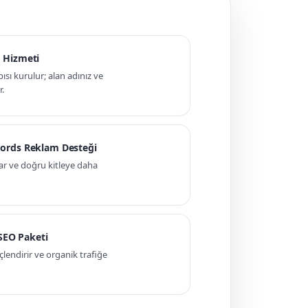
 Hizmeti
pısı kurulur; alan adınız ve
r.
ords Reklam Desteği
ar ve doğru kitleye daha
 SEO Paketi
ndirir ve organik trafiğe