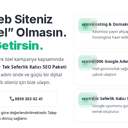
b Siteniz
Hosting & Domain
public
l” Olmasın.
Kesintisiz yayın altya
hostinginiz hazır edili
etirsin.
lere özel kampanya kapsamında
3000₺ Google Adw
campaign
+
Tek Seferlik Kalıcı SEO Paketi
Hızlı görünürlük sağl
 adım önde ve güçlü bir dijital
çabuk ulaştırır.
siteniz için bize ulaşın.
call
Tek Seferlik Kalıcı
0850 303 02 41
manage_search
Google uyumunu güçle
temel oluşturur.
öre değerlendirilmektedir. Talep
n dönüş sağlanır.