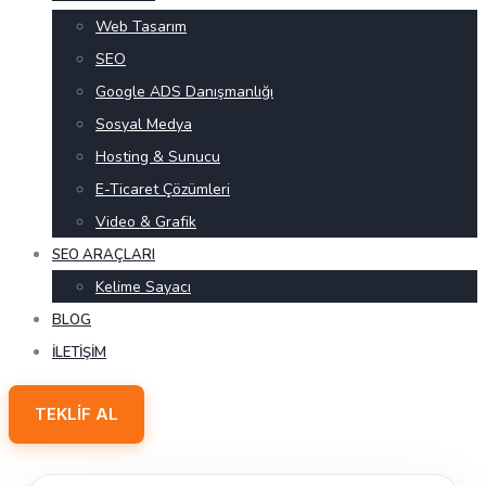
Web Tasarım
SEO
Google ADS Danışmanlığı
Sosyal Medya
Hosting & Sunucu
E-Ticaret Çözümleri
Video & Grafik
SEO ARAÇLARI
Kelime Sayacı
BLOG
İLETIŞIM
TEKLIF AL