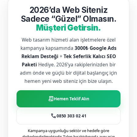
2026’da Web Siteniz
Sadece “Güzel” Olmasın.
Müşteri Getirsin.
Web tasarım hizmeti alan işletmelere özel
kampanya kapsamında
3000₺ Google Ads
Reklam Desteği
+
Tek Seferlik Kalıcı SEO
Paketi
Hediye. 2026’ya rakiplerinizden bir
adım önde ve güçlü bir dijital başlangıç için
hemen yeni web siteniz için bize ulaşın.
receipt_long
Hemen Teklif Alın
call
0850 303 02 41
Kampanya uygunluğu sektör ve hedefe göre
değerlendirilmektedir. Talep bıraktığınızda aynı gün