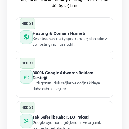
dönüş sağlanır.
Hosting & Domain Hizmeti
public
Kesintisiz yayın altyapısı kurulur; alan adınız
ve hostinginiz hazır edilir.
3000₺ Google Adwords Reklam
campaign
Desteği
Hızlı görünürlük sağlar ve doğru kitleye
daha çabuk ulaştırır.
Tek Seferlik Kalıcı SEO Paketi
manage_search
Google uyumunu güçlendirir ve organik
trafiğe temel oluşturur.