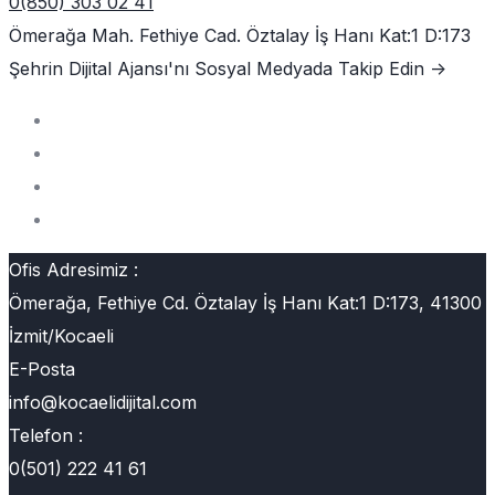
0(850) 303 02 41
Ömerağa Mah. Fethiye Cad. Öztalay İş Hanı Kat:1 D:173
Şehrin Dijital Ajansı'nı
Sosyal Medyada Takip Edin ->
Ofis Adresimiz :
Ömerağa, Fethiye Cd. Öztalay İş Hanı Kat:1 D:173, 41300
İzmit/Kocaeli
E-Posta
info@kocaelidijital.com
Telefon :
0(501) 222 41 61