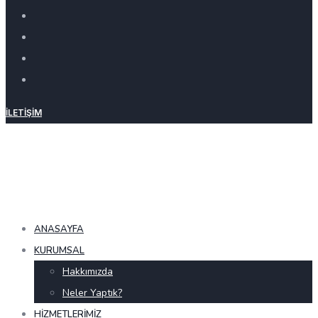
İLETIŞIM
ANASAYFA
KURUMSAL
Hakkımızda
Neler Yaptık?
HIZMETLERIMIZ