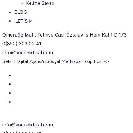
Kelime Sayacı
BLOG
İLETIŞIM
Ömerağa Mah. Fethiye Cad. Öztalay İş Hanı Kat:1 D:173
0(850) 303 02 41
info@kocaelidijital.com
Şehrin Dijital Ajansı'nı
Sosyal Medyada Takip Edin ->
TEKLIF AL
info@kocaelidijital.com