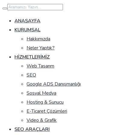
İçeriğe
geç
ANASAYFA
KURUMSAL
Hakkımızda
Neler Yaptık?
HIZMETLERIMIZ
Web Tasarım
SEO
Google ADS Danışmanlığı
Sosyal Medya
Hosting & Sunucu
E-Ticaret Çözümleri
Video & Grafik
SEO ARAÇLARI