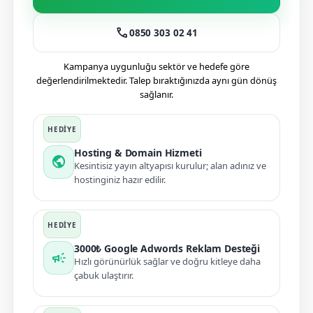
call
0850 303 02 41
Kampanya uygunluğu sektör ve hedefe göre
değerlendirilmektedir. Talep bıraktığınızda aynı gün dönüş
sağlanır.
Hosting & Domain Hizmeti
public
Kesintisiz yayın altyapısı kurulur; alan adınız ve
hostinginiz hazır edilir.
3000₺ Google Adwords Reklam Desteği
campaign
Hızlı görünürlük sağlar ve doğru kitleye daha
çabuk ulaştırır.