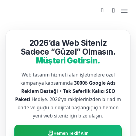
2026’da Web Siteniz
Sadece “Güzel” Olmasın.
Müşteri Getirsin.
Web tasarım hizmeti alan işletmelere özel
kampanya kapsamında
3000₺ Google Ads
Reklam Desteği
+
Tek Seferlik Kalıcı SEO
Paketi
Hediye. 2026’ya rakiplerinizden bir adım
önde ve güçlü bir dijital başlangıç için hemen
yeni web siteniz için bize ulaşın.
receipt_long
Hemen Teklif Alın