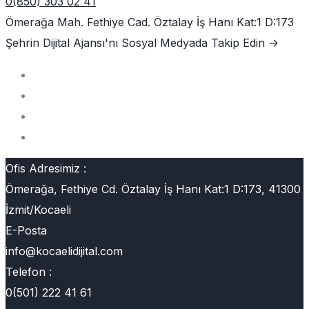
0(850) 303 02 41
Ömerağa Mah. Fethiye Cad. Öztalay İş Hanı Kat:1 D:173
Şehrin Dijital Ajansı'nı
Sosyal Medyada Takip Edin ->
Ofis Adresimiz :
Ömerağa, Fethiye Cd. Öztalay İş Hanı Kat:1 D:173, 41300
İzmit/Kocaeli
E-Posta
info@kocaelidijital.com
Telefon :
0(501) 222 41 61