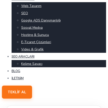
Web Tasarım
SEO
Google ADS Danışmanlığı
Sosyal Medya
Hosting & Sunucu
E-Ticaret Çözümleri
Video & Grafik
SEO ARAÇLARI
Kelime Sayacı
BLOG
İLETIŞIM
TEKLIF AL