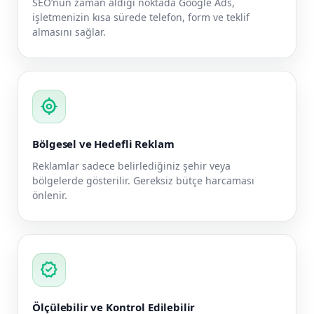
SEO’nun zaman aldığı noktada Google Ads,
işletmenizin kısa sürede telefon, form ve teklif
almasını sağlar.
my_location
Bölgesel ve Hedefli Reklam
Reklamlar sadece belirlediğiniz şehir veya
bölgelerde gösterilir. Gereksiz bütçe harcaması
önlenir.
verified
Ölçülebilir ve Kontrol Edilebilir