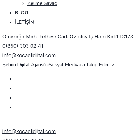
Kelime Sayacı
BLOG
İLETIŞIM
Ömerağa Mah. Fethiye Cad. Öztalay İş Hanı Kat:1 D:173
0(850) 303 02 41
info@kocaelidijital.com
Şehrin Dijital Ajansı'nı
Sosyal Medyada Takip Edin ->
TEKLIF AL
info@kocaelidijital.com