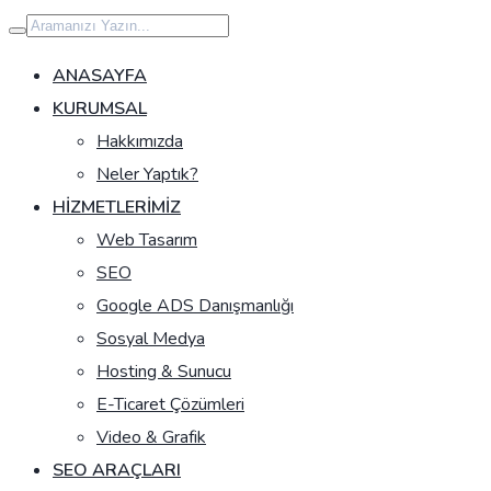
İçeriğe
geç
ANASAYFA
KURUMSAL
Hakkımızda
Neler Yaptık?
HIZMETLERIMIZ
Web Tasarım
SEO
Google ADS Danışmanlığı
Sosyal Medya
Hosting & Sunucu
E-Ticaret Çözümleri
Video & Grafik
SEO ARAÇLARI