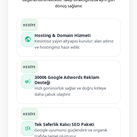
dönüş sağlanır.
Hosting & Domain Hizmeti
public
Kesintisiz yayın altyapısı kurulur; alan adınız
ve hostinginiz hazır edilir.
3000₺ Google Adwords Reklam
campaign
Desteği
Hızlı görünürlük sağlar ve doğru kitleye
daha çabuk ulaştırır.
Tek Seferlik Kalıcı SEO Paketi
manage_search
Google uyumunu güçlendirir ve organik
trafiğe temel oluşturur.