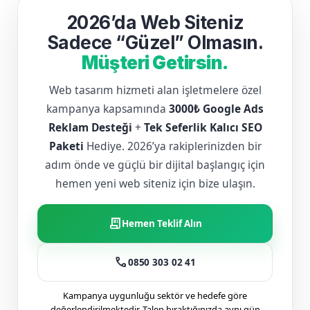
2026’da Web Siteniz
Sadece “Güzel” Olmasın.
Müşteri Getirsin.
Web tasarım hizmeti alan işletmelere özel
kampanya kapsamında
3000₺ Google Ads
Reklam Desteği
+
Tek Seferlik Kalıcı SEO
Paketi
Hediye. 2026’ya rakiplerinizden bir
adım önde ve güçlü bir dijital başlangıç için
hemen yeni web siteniz için bize ulaşın.
receipt_long
Hemen Teklif Alın
call
0850 303 02 41
Kampanya uygunluğu sektör ve hedefe göre
değerlendirilmektedir. Talep bıraktığınızda aynı gün