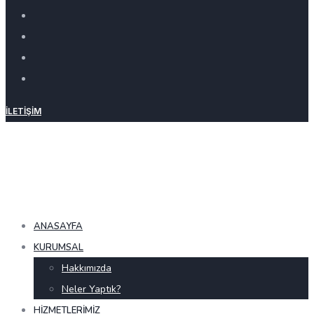
İLETIŞIM
ANASAYFA
KURUMSAL
Hakkımızda
Neler Yaptık?
HIZMETLERIMIZ