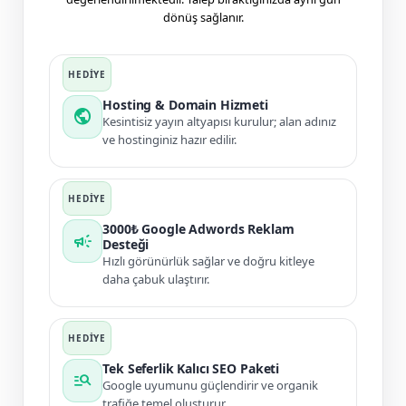
dönüş sağlanır.
Hosting & Domain Hizmeti
public
Kesintisiz yayın altyapısı kurulur; alan adınız
ve hostinginiz hazır edilir.
3000₺ Google Adwords Reklam
campaign
Desteği
Hızlı görünürlük sağlar ve doğru kitleye
daha çabuk ulaştırır.
Tek Seferlik Kalıcı SEO Paketi
manage_search
Google uyumunu güçlendirir ve organik
trafiğe temel oluşturur.