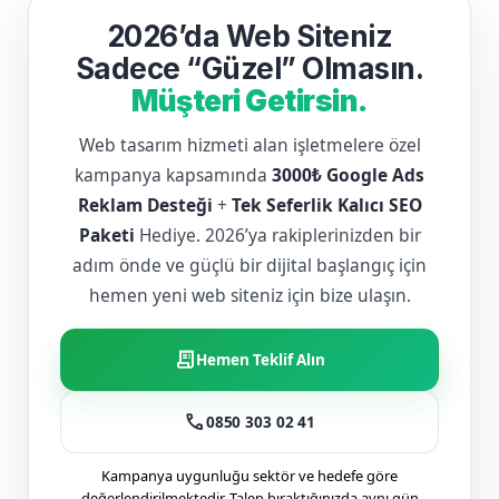
2026’da Web Siteniz
Sadece “Güzel” Olmasın.
Müşteri Getirsin.
Web tasarım hizmeti alan işletmelere özel
kampanya kapsamında
3000₺ Google Ads
Reklam Desteği
+
Tek Seferlik Kalıcı SEO
Paketi
Hediye. 2026’ya rakiplerinizden bir
adım önde ve güçlü bir dijital başlangıç için
hemen yeni web siteniz için bize ulaşın.
receipt_long
Hemen Teklif Alın
call
0850 303 02 41
Kampanya uygunluğu sektör ve hedefe göre
değerlendirilmektedir. Talep bıraktığınızda aynı gün