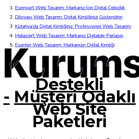
Esenyurt Web Tasarım: Markanız İçin Dijital Çekicilik
Dilovası Web Tasarım: Dijital Kimliğinizi Güçlendirin
Kütahya’da Dijital Kimliğiniz: Profesyonel Web Tasarım
Malazgirt Web Tasarım: Markanız Dijitalde Parlasın
Kurums
Esenler Web Tasarım: Markanızın Dijital Kimliği
Destekli
-
Müşteri Odaklı
Web Site
Paketleri