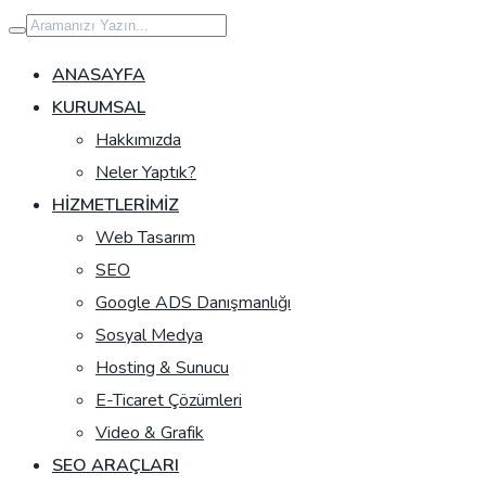
İçeriğe
geç
ANASAYFA
KURUMSAL
Hakkımızda
Neler Yaptık?
HIZMETLERIMIZ
Web Tasarım
SEO
Google ADS Danışmanlığı
Sosyal Medya
Hosting & Sunucu
E-Ticaret Çözümleri
Video & Grafik
SEO ARAÇLARI