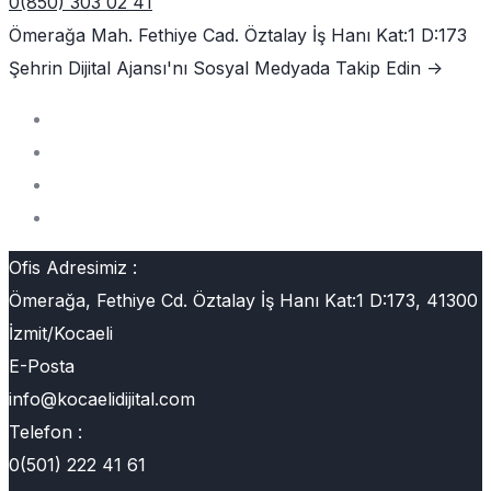
0(850) 303 02 41
Ömerağa Mah. Fethiye Cad. Öztalay İş Hanı Kat:1 D:173
Şehrin Dijital Ajansı'nı
Sosyal Medyada Takip Edin ->
Ofis Adresimiz :
Ömerağa, Fethiye Cd. Öztalay İş Hanı Kat:1 D:173, 41300
İzmit/Kocaeli
E-Posta
info@kocaelidijital.com
Telefon :
0(501) 222 41 61