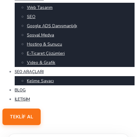
Web Tasarım
SEO
Google ADS Danışmanlığı
Sosyal Medya
Hosting & Sunucu
E-Ticaret Çözümleri
Video & Grafik
SEO ARAÇLARI
Kelime Sayacı
BLOG
İLETIŞIM
TEKLIF AL