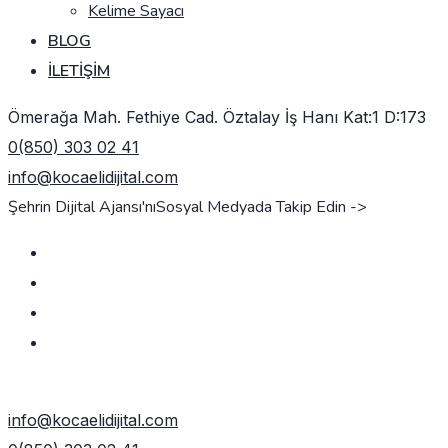
Kelime Sayacı
BLOG
İLETIŞIM
Ömerağa Mah. Fethiye Cad. Öztalay İş Hanı Kat:1 D:173
0(850) 303 02 41
info@kocaelidijital.com
Şehrin Dijital Ajansı'nı
Sosyal Medyada Takip Edin ->
TEKLIF AL
info@kocaelidijital.com