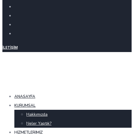
İLETIŞIM
ANASAYFA
KURUMSAL
Hakkımızda
Neler Yaptık?
HIZMETLERIMIZ