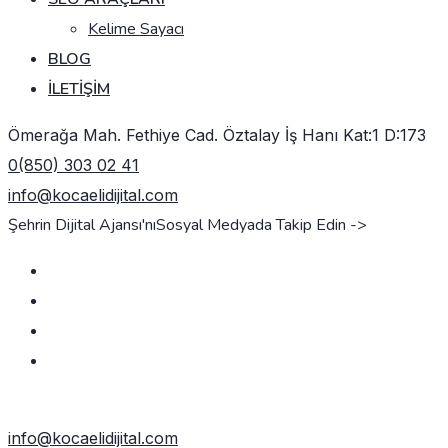
Kelime Sayacı
BLOG
İLETIŞIM
Ömerağa Mah. Fethiye Cad. Öztalay İş Hanı Kat:1 D:173
0(850) 303 02 41
info@kocaelidijital.com
Şehrin Dijital Ajansı'nı
Sosyal Medyada Takip Edin ->
TEKLIF AL
info@kocaelidijital.com