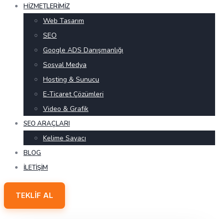
HIZMETLERIMIZ
Web Tasarım
SEO
Google ADS Danışmanlığı
Sosyal Medya
Hosting & Sunucu
E-Ticaret Çözümleri
Video & Grafik
SEO ARAÇLARI
Kelime Sayacı
BLOG
İLETIŞIM
TEKLIF AL