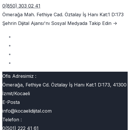
0(850) 303 02 41
Ömerağa Mah. Fethiye Cad. Öztalay İş Hanı Kat:1 D:173
Şehrin Dijital Ajansı'nı
Sosyal Medyada Takip Edin ->
Ofis Adresimiz :
Ömerağa, Fethiye Cd. Öztalay İş Hanı Kat:1 D:173, 41300
İzmit/Kocaeli
E-Posta
info@kocaelidijital.com
Telefon :
0(501) 222 41 61