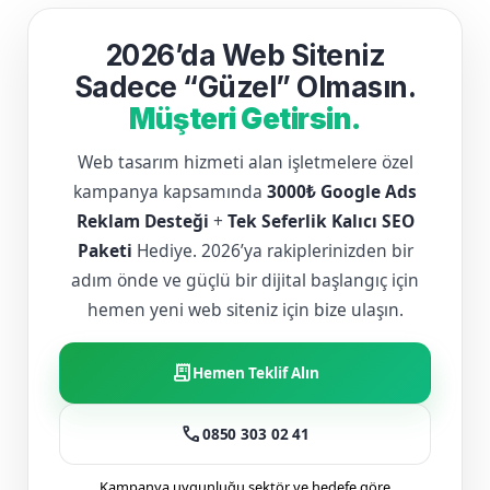
2026’da Web Siteniz
Sadece “Güzel” Olmasın.
Müşteri Getirsin.
Web tasarım hizmeti alan işletmelere özel
kampanya kapsamında
3000₺ Google Ads
Reklam Desteği
+
Tek Seferlik Kalıcı SEO
Paketi
Hediye. 2026’ya rakiplerinizden bir
adım önde ve güçlü bir dijital başlangıç için
hemen yeni web siteniz için bize ulaşın.
receipt_long
Hemen Teklif Alın
call
0850 303 02 41
Kampanya uygunluğu sektör ve hedefe göre