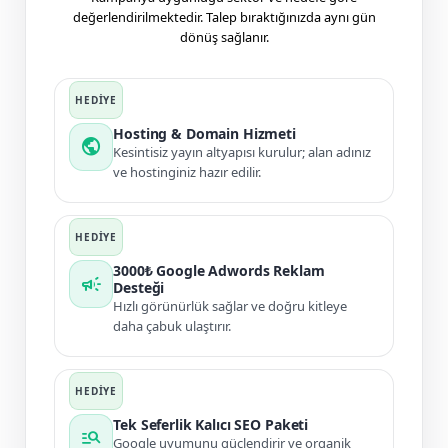
değerlendirilmektedir. Talep bıraktığınızda aynı gün
dönüş sağlanır.
Hosting & Domain Hizmeti
public
Kesintisiz yayın altyapısı kurulur; alan adınız
ve hostinginiz hazır edilir.
3000₺ Google Adwords Reklam
campaign
Desteği
Hızlı görünürlük sağlar ve doğru kitleye
daha çabuk ulaştırır.
Tek Seferlik Kalıcı SEO Paketi
manage_search
Google uyumunu güçlendirir ve organik