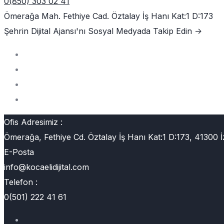
0(850) 303 02 41
Ömerağa Mah. Fethiye Cad. Öztalay İş Hanı Kat:1 D:173
Şehrin Dijital Ajansı'nı
Sosyal Medyada Takip Edin ->
Ofis Adresimiz :
Ömerağa, Fethiye Cd. Öztalay İş Hanı Kat:1 D:173, 41300 İ
E-Posta
info@kocaelidijital.com
Telefon :
0(501) 222 41 61