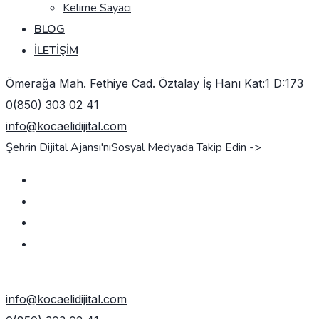
Kelime Sayacı
BLOG
İLETIŞIM
Ömerağa Mah. Fethiye Cad. Öztalay İş Hanı Kat:1 D:173
0(850) 303 02 41
info@kocaelidijital.com
Şehrin Dijital Ajansı'nı
Sosyal Medyada Takip Edin ->
TEKLIF AL
info@kocaelidijital.com