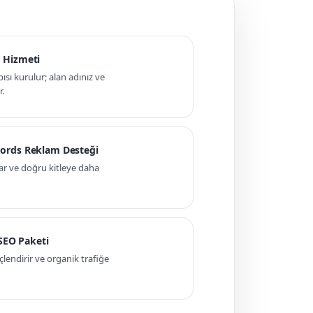
 Hizmeti
pısı kurulur; alan adınız ve
r.
ords Reklam Desteği
ar ve doğru kitleye daha
 SEO Paketi
ndirir ve organik trafiğe