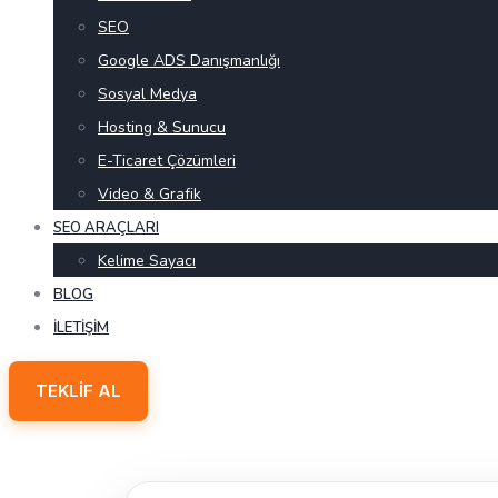
SEO
Google ADS Danışmanlığı
Sosyal Medya
Hosting & Sunucu
E-Ticaret Çözümleri
Video & Grafik
SEO ARAÇLARI
Kelime Sayacı
BLOG
İLETIŞIM
TEKLIF AL