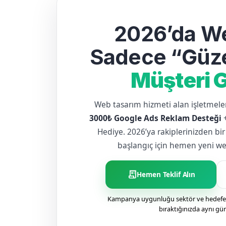
2026’da We
Sadece “Güze
Müşteri G
Web tasarım hizmeti alan işletme
3000₺ Google Ads Reklam Desteği
Hediye. 2026’ya rakiplerinizden bir
başlangıç için hemen yeni web 
receipt_long
Hemen Teklif Alın
Kampanya uygunluğu sektör ve hedefe g
bıraktığınızda aynı gü