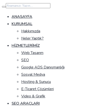
İçeriğe
geç
ANASAYFA
KURUMSAL
Hakkımızda
Neler Yaptık?
HIZMETLERIMIZ
Web Tasarım
SEO
Google ADS Danışmanlığı
Sosyal Medya
Hosting & Sunucu
E-Ticaret Çözümleri
Video & Grafik
SEO ARAÇLARI