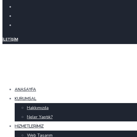
İLETIŞIM
ANASAYFA
KURUMSAL
Hakkımızda
Neler Yaptık?
HIZMETLERIMIZ
Web Tasarım