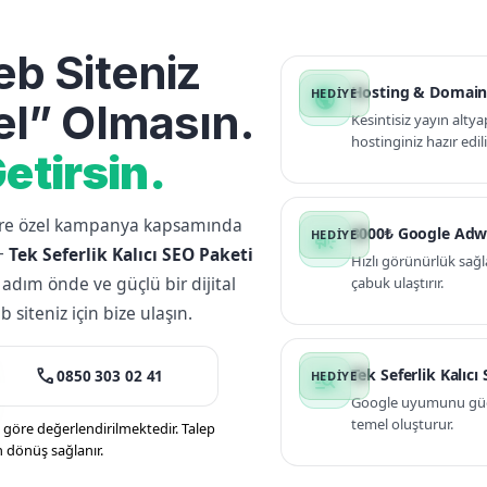
b Siteniz
Hosting & Domain
public
l” Olmasın.
Kesintisiz yayın altya
hostinginiz hazır edili
etirsin.
lere özel kampanya kapsamında
3000₺ Google Adw
campaign
+
Tek Seferlik Kalıcı SEO Paketi
Hızlı görünürlük sağl
 adım önde ve güçlü bir dijital
çabuk ulaştırır.
siteniz için bize ulaşın.
call
Tek Seferlik Kalıcı
0850 303 02 41
manage_search
Google uyumunu güçle
temel oluşturur.
öre değerlendirilmektedir. Talep
n dönüş sağlanır.