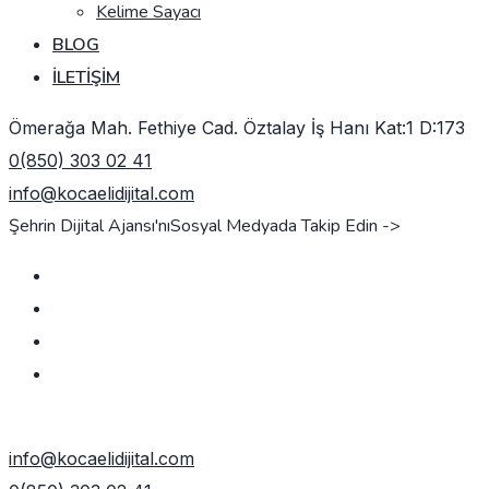
Kelime Sayacı
BLOG
İLETIŞIM
Ömerağa Mah. Fethiye Cad. Öztalay İş Hanı Kat:1 D:173
0(850) 303 02 41
info@kocaelidijital.com
Şehrin Dijital Ajansı'nı
Sosyal Medyada Takip Edin ->
TEKLIF AL
info@kocaelidijital.com