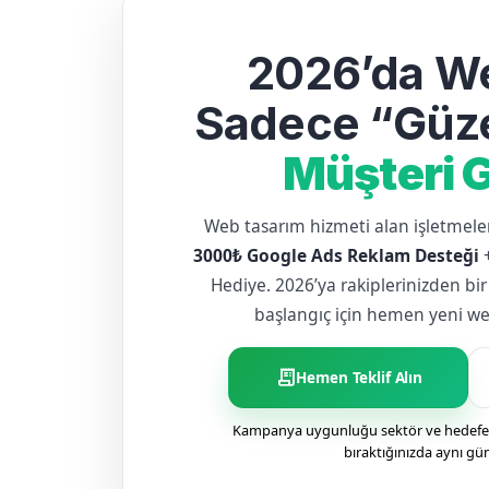
2026’da We
Sadece “Güze
Müşteri G
Web tasarım hizmeti alan işletme
3000₺ Google Ads Reklam Desteği
Hediye. 2026’ya rakiplerinizden bir
başlangıç için hemen yeni web 
receipt_long
Hemen Teklif Alın
Kampanya uygunluğu sektör ve hedefe g
bıraktığınızda aynı gü