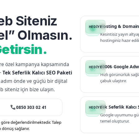
b Siteniz
Hosting & Domain
public
l” Olmasın.
Kesintisiz yayın altya
hostinginiz hazır edili
etirsin.
lere özel kampanya kapsamında
3000₺ Google Adw
campaign
+
Tek Seferlik Kalıcı SEO Paketi
Hızlı görünürlük sağl
 adım önde ve güçlü bir dijital
çabuk ulaştırır.
siteniz için bize ulaşın.
call
Tek Seferlik Kalıcı
0850 303 02 41
manage_search
Google uyumunu güçle
temel oluşturur.
öre değerlendirilmektedir. Talep
n dönüş sağlanır.