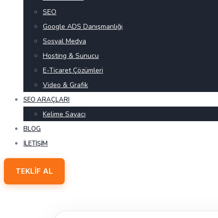
SEO
Google ADS Danışmanlığı
Sosyal Medya
Hosting & Sunucu
E-Ticaret Çözümleri
Video & Grafik
SEO ARAÇLARI
Kelime Sayacı
BLOG
İLETIŞIM
TEKLIF AL