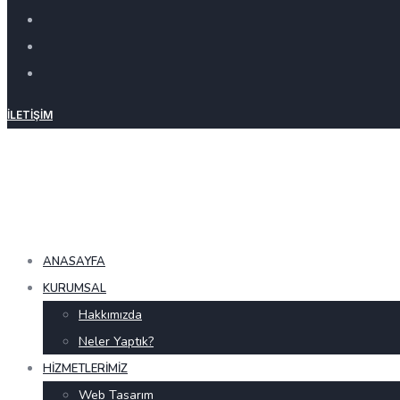
İLETIŞIM
ANASAYFA
KURUMSAL
Hakkımızda
Neler Yaptık?
HIZMETLERIMIZ
Web Tasarım