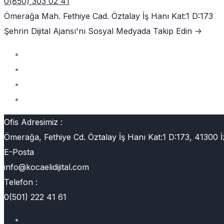
0(850) 303 02 41
Ömerağa Mah. Fethiye Cad. Öztalay İş Hanı Kat:1 D:173
Şehrin Dijital Ajansı'nı
Sosyal Medyada Takip Edin ->
Ofis Adresimiz :
Ömerağa, Fethiye Cd. Öztalay İş Hanı Kat:1 D:173, 41300 İ
E-Posta
info@kocaelidijital.com
Telefon :
0(501) 222 41 61