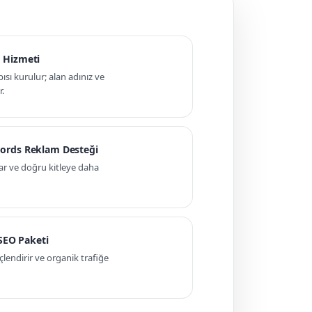
 Hizmeti
pısı kurulur; alan adınız ve
r.
ords Reklam Desteği
ar ve doğru kitleye daha
 SEO Paketi
ndirir ve organik trafiğe