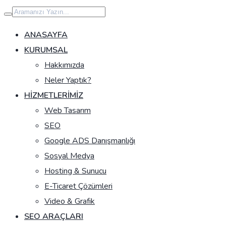
İçeriğe
geç
ANASAYFA
KURUMSAL
Hakkımızda
Neler Yaptık?
HIZMETLERIMIZ
Web Tasarım
SEO
Google ADS Danışmanlığı
Sosyal Medya
Hosting & Sunucu
E-Ticaret Çözümleri
Video & Grafik
SEO ARAÇLARI