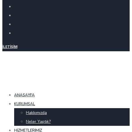
İLETIŞIM
ANASAYFA
KURUMSAL
Hakkımızda
Neler Yaptık?
HIZMETLERIMIZ