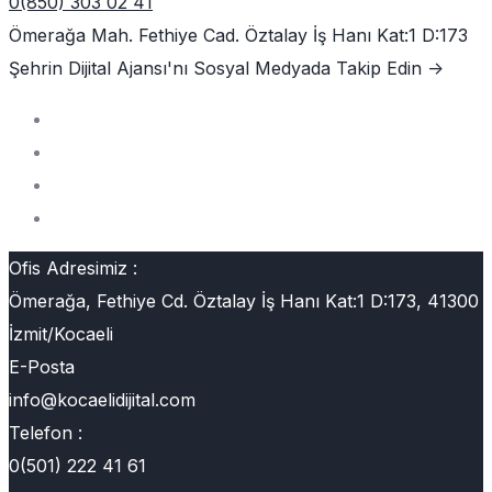
0(850) 303 02 41
Ömerağa Mah. Fethiye Cad. Öztalay İş Hanı Kat:1 D:173
Şehrin Dijital Ajansı'nı
Sosyal Medyada Takip Edin ->
Ofis Adresimiz :
Ömerağa, Fethiye Cd. Öztalay İş Hanı Kat:1 D:173, 41300
İzmit/Kocaeli
E-Posta
info@kocaelidijital.com
Telefon :
0(501) 222 41 61