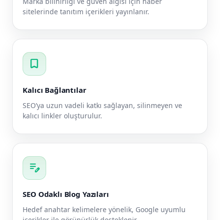
Marka bilinirliği ve güven algısı için haber
sitelerinde tanıtım içerikleri yayınlanır.
bookmark
Kalıcı Bağlantılar
SEO’ya uzun vadeli katkı sağlayan, silinmeyen ve
kalıcı linkler oluşturulur.
edit_note
SEO Odaklı Blog Yazıları
Hedef anahtar kelimelere yönelik, Google uyumlu
içerikler ile görünürlük desteklenir.