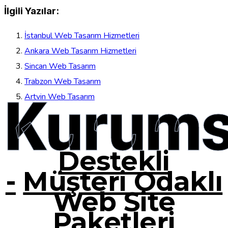
İlgili Yazılar:
İstanbul Web Tasarım Hizmetleri
Ankara Web Tasarım Hizmetleri
Sincan Web Tasarım
Trabzon Web Tasarım
Kurums
Artvin Web Tasarım
Destekli
-
Müşteri Odaklı
Web Site
Paketleri