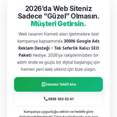
2026’da Web Siteniz
Sadece “Güzel” Olmasın.
Müşteri Getirsin.
Web tasarım hizmeti alan işletmelere özel
kampanya kapsamında
3000₺ Google Ads
Reklam Desteği
+
Tek Seferlik Kalıcı SEO
Paketi
Hediye. 2026’ya rakiplerinizden bir
adım önde ve güçlü bir dijital başlangıç için
hemen yeni web siteniz için bize ulaşın.
receipt_long
Hemen Teklif Alın
call
0850 303 02 41
Kampanya uygunluğu sektör ve hedefe göre
değerlendirilmektedir. Talep bıraktığınızda aynı gün