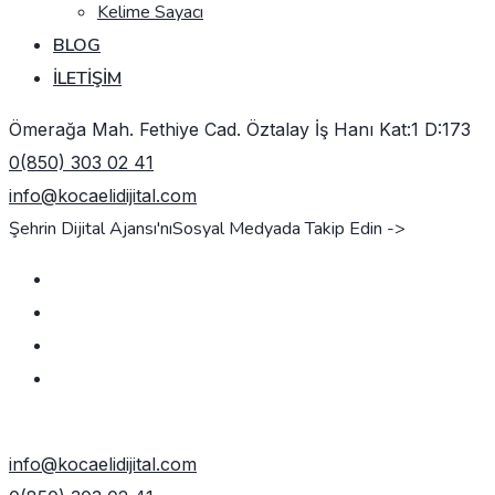
Kelime Sayacı
BLOG
İLETIŞIM
Ömerağa Mah. Fethiye Cad. Öztalay İş Hanı Kat:1 D:173
0(850) 303 02 41
info@kocaelidijital.com
Şehrin Dijital Ajansı'nı
Sosyal Medyada Takip Edin ->
TEKLIF AL
info@kocaelidijital.com