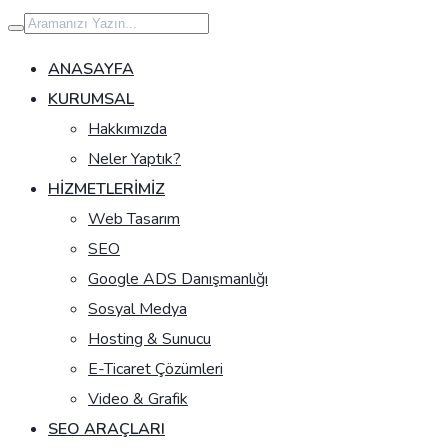
İçeriğe
geç
ANASAYFA
KURUMSAL
Hakkımızda
Neler Yaptık?
HIZMETLERIMIZ
Web Tasarım
SEO
Google ADS Danışmanlığı
Sosyal Medya
Hosting & Sunucu
E-Ticaret Çözümleri
Video & Grafik
SEO ARAÇLARI