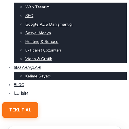
Web Tasarım
SEO
Google ADS Danışmanlığı
Sosyal Medya
Hosting & Sunucu
E-Ticaret Çözümleri
Video & Grafik
SEO ARAÇLARI
Kelime Sayacı
BLOG
İLETIŞIM
TEKLIF AL