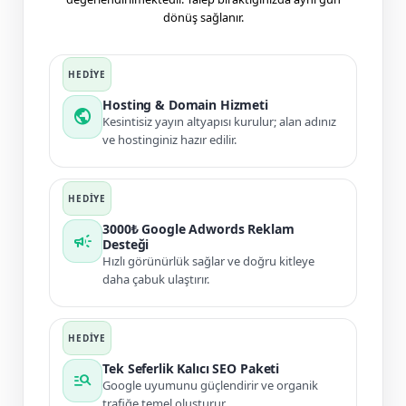
dönüş sağlanır.
Hosting & Domain Hizmeti
public
Kesintisiz yayın altyapısı kurulur; alan adınız
ve hostinginiz hazır edilir.
3000₺ Google Adwords Reklam
campaign
Desteği
Hızlı görünürlük sağlar ve doğru kitleye
daha çabuk ulaştırır.
Tek Seferlik Kalıcı SEO Paketi
manage_search
Google uyumunu güçlendirir ve organik
trafiğe temel oluşturur.