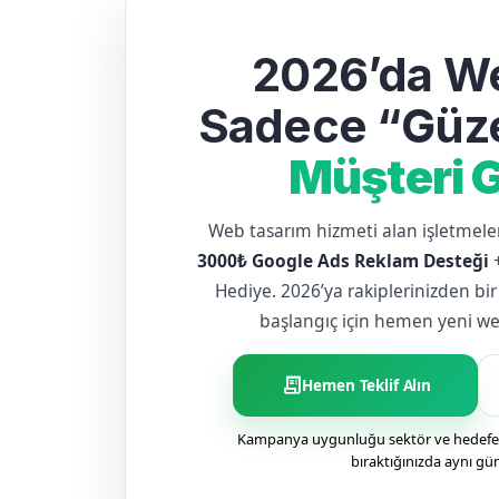
2026’da We
Sadece “Güze
Müşteri G
Web tasarım hizmeti alan işletme
3000₺ Google Ads Reklam Desteği
Hediye. 2026’ya rakiplerinizden bir
başlangıç için hemen yeni web 
receipt_long
Hemen Teklif Alın
Kampanya uygunluğu sektör ve hedefe g
bıraktığınızda aynı gü