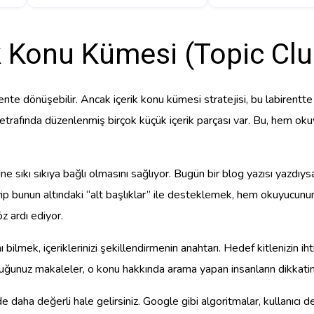
k Konu Kümesi (Topic Clus
abirente dönüşebilir. Ancak içerik konu kümesi stratejisi, bu labiren
 etrafında düzenlenmiş birçok küçük içerik parçası var. Bu, hem oku
ine sıkı sıkıya bağlı olmasını sağlıyor. Bugün bir blog yazısı yazdıys
ip bunun altındaki “alt başlıklar” ile desteklemek, hem okuyucunun 
öz ardı ediyor.
ı bilmek, içeriklerinizi şekillendirmenin anahtarı. Hedef kitlenizin i
duğunuz makaleler, o konu hakkında arama yapan insanların dikkatin
 daha değerli hale gelirsiniz. Google gibi algoritmalar, kullanıcı de