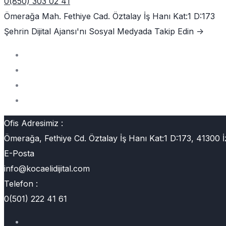
0(850) 303 02 41
Ömerağa Mah. Fethiye Cad. Öztalay İş Hanı Kat:1 D:173
Şehrin Dijital Ajansı'nı
Sosyal Medyada Takip Edin ->
Ofis Adresimiz :
Ömerağa, Fethiye Cd. Öztalay İş Hanı Kat:1 D:173, 41300 İ
E-Posta
info@kocaelidijital.com
Telefon :
0(501) 222 41 61