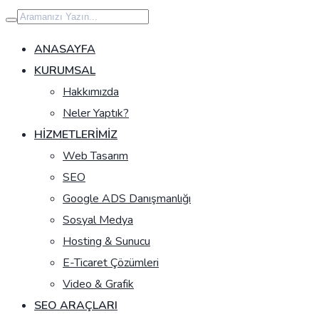
İçeriğe
geç
ANASAYFA
KURUMSAL
Hakkımızda
Neler Yaptık?
HIZMETLERIMIZ
Web Tasarım
SEO
Google ADS Danışmanlığı
Sosyal Medya
Hosting & Sunucu
E-Ticaret Çözümleri
Video & Grafik
SEO ARAÇLARI