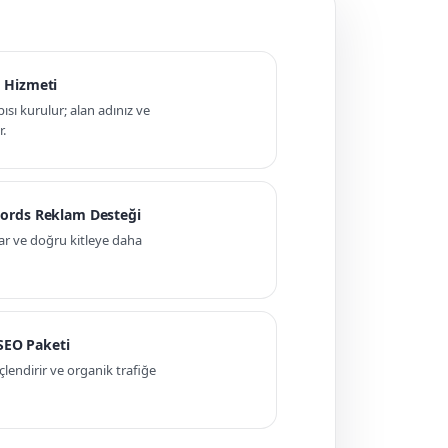
 Hizmeti
pısı kurulur; alan adınız ve
r.
ords Reklam Desteği
ar ve doğru kitleye daha
 SEO Paketi
ndirir ve organik trafiğe