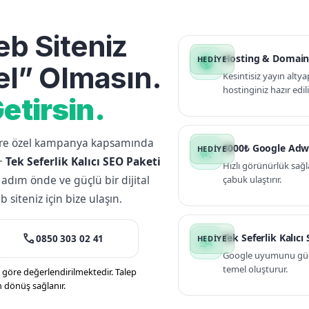
b Siteniz
Hosting & Domain
public
l” Olmasın.
Kesintisiz yayın altya
hostinginiz hazır edili
etirsin.
lere özel kampanya kapsamında
3000₺ Google Adw
campaign
+
Tek Seferlik Kalıcı SEO Paketi
Hızlı görünürlük sağl
 adım önde ve güçlü bir dijital
çabuk ulaştırır.
siteniz için bize ulaşın.
call
Tek Seferlik Kalıcı
0850 303 02 41
manage_search
Google uyumunu güçle
temel oluşturur.
öre değerlendirilmektedir. Talep
n dönüş sağlanır.