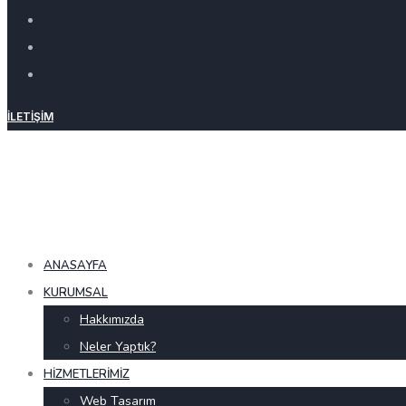
İLETIŞIM
ANASAYFA
KURUMSAL
Hakkımızda
Neler Yaptık?
HIZMETLERIMIZ
Web Tasarım