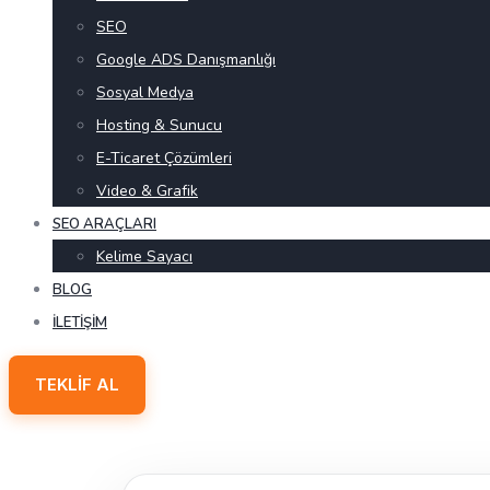
SEO
Google ADS Danışmanlığı
Sosyal Medya
Hosting & Sunucu
E-Ticaret Çözümleri
Video & Grafik
SEO ARAÇLARI
Kelime Sayacı
BLOG
İLETIŞIM
TEKLIF AL