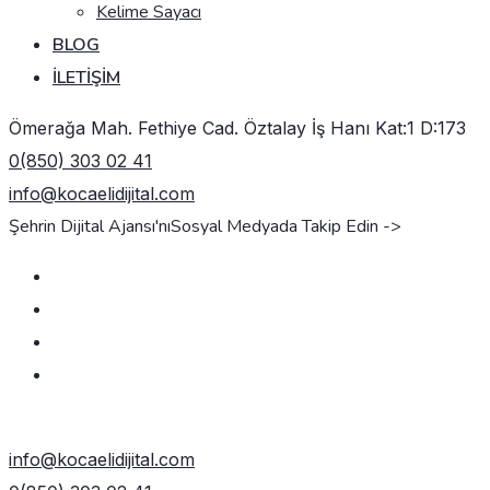
Kelime Sayacı
BLOG
İLETIŞIM
Ömerağa Mah. Fethiye Cad. Öztalay İş Hanı Kat:1 D:173
0(850) 303 02 41
info@kocaelidijital.com
Şehrin Dijital Ajansı'nı
Sosyal Medyada Takip Edin ->
TEKLIF AL
info@kocaelidijital.com