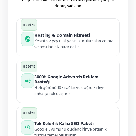
dönüş sağlanır.
Hosting & Domain Hizmeti
public
Kesintisiz yayın altyapısı kurulur; alan adınız
ve hostinginiz hazır edilir.
3000₺ Google Adwords Reklam
campaign
Desteği
Hızlı görünürlük sağlar ve doğru kitleye
daha çabuk ulaştırır.
Tek Seferlik Kalıcı SEO Paketi
manage_search
Google uyumunu güçlendirir ve organik
trafiğe temel oluşturur.