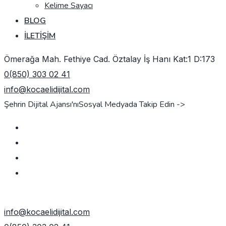
Kelime Sayacı
BLOG
İLETIŞIM
Ömerağa Mah. Fethiye Cad. Öztalay İş Hanı Kat:1 D:173
0(850) 303 02 41
info@kocaelidijital.com
Şehrin Dijital Ajansı'nı
Sosyal Medyada Takip Edin ->
TEKLIF AL
info@kocaelidijital.com