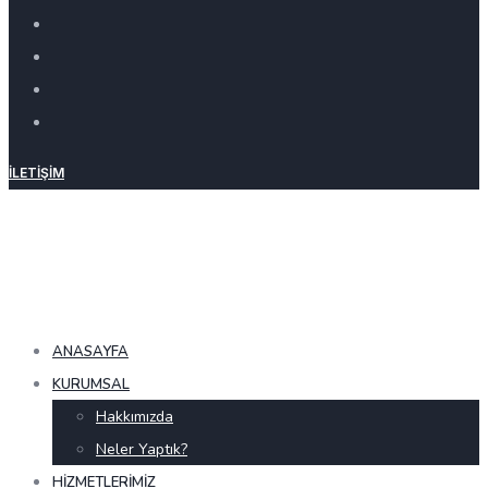
İLETIŞIM
ANASAYFA
KURUMSAL
Hakkımızda
Neler Yaptık?
HIZMETLERIMIZ