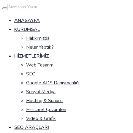
İçeriğe
geç
ANASAYFA
KURUMSAL
Hakkımızda
Neler Yaptık?
HIZMETLERIMIZ
Web Tasarım
SEO
Google ADS Danışmanlığı
Sosyal Medya
Hosting & Sunucu
E-Ticaret Çözümleri
Video & Grafik
SEO ARAÇLARI