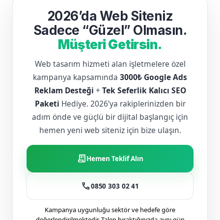
2026’da Web Siteniz
Sadece “Güzel” Olmasın.
Müşteri Getirsin.
Web tasarım hizmeti alan işletmelere özel
kampanya kapsamında
3000₺ Google Ads
Reklam Desteği
+
Tek Seferlik Kalıcı SEO
Paketi
Hediye. 2026’ya rakiplerinizden bir
adım önde ve güçlü bir dijital başlangıç için
hemen yeni web siteniz için bize ulaşın.
receipt_long
Hemen Teklif Alın
call
0850 303 02 41
Kampanya uygunluğu sektör ve hedefe göre
değerlendirilmektedir. Talep bıraktığınızda aynı gün