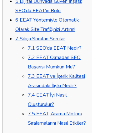
5
Dijital Dünyada Güven İnşası:
SEO’da EEAT’in Rolü
6
EEAT Yöntemiyle Otomatik
Olarak Site Trafiğinizi Artırın!
7
Sıkça Sorulan Sorular
7.1
SEO’da EEAT Nedir?
7.2
EEAT Olmadan SEO
Başarısı Mümkün Mü?
7.3
EEAT ve İçerik Kalitesi
Arasındaki İlişki Nedir?
7.4
EEAT İyi Nasıl
Oluşturulur?
7.5
EEAT, Arama Motoru
Sıralamalarını Nasıl Etkiler?