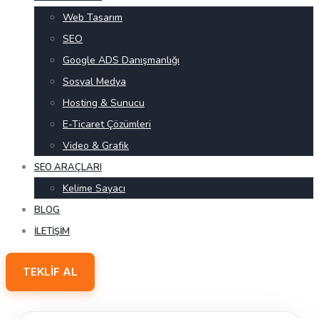
Web Tasarım
SEO
Google ADS Danışmanlığı
Sosyal Medya
Hosting & Sunucu
E-Ticaret Çözümleri
Video & Grafik
SEO ARAÇLARI
Kelime Sayacı
BLOG
İLETIŞIM
TEKLIF AL