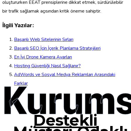
oluştururken EEAT prensiplerine dikkat etmek, sürdürülebilir
bir trafik sağlamak açısından kritik öneme sahiptir.
İlgili Yazılar:
Başarılı Web Sitelerinin Sırları
Başarılı SEO İçin İçerik Planlama Stratejileri
En İyi Drone Kamera Ayarları
Hosting Güvenliği Nasıl Sağlanır?
AdWords ve Sosyal Medya Reklamları Arasındaki
Kurums
Farklar
Destekli