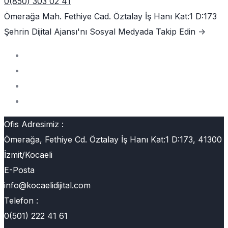
0(850) 303 02 41
Ömerağa Mah. Fethiye Cad. Öztalay İş Hanı Kat:1 D:173
Şehrin Dijital Ajansı'nı
Sosyal Medyada Takip Edin ->
Ofis Adresimiz :
Ömerağa, Fethiye Cd. Öztalay İş Hanı Kat:1 D:173, 41300
İzmit/Kocaeli
E-Posta
info@kocaelidijital.com
Telefon :
0(501) 222 41 61