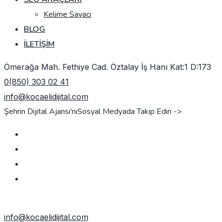
Kelime Sayacı
BLOG
İLETIŞIM
Ömerağa Mah. Fethiye Cad. Öztalay İş Hanı Kat:1 D:173
0(850) 303 02 41
info@kocaelidijital.com
Şehrin Dijital Ajansı'nı
Sosyal Medyada Takip Edin ->
TEKLIF AL
info@kocaelidijital.com