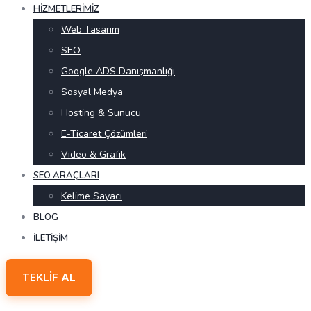
HIZMETLERIMIZ
Web Tasarım
SEO
Google ADS Danışmanlığı
Sosyal Medya
Hosting & Sunucu
E-Ticaret Çözümleri
Video & Grafik
SEO ARAÇLARI
Kelime Sayacı
BLOG
İLETIŞIM
TEKLIF AL