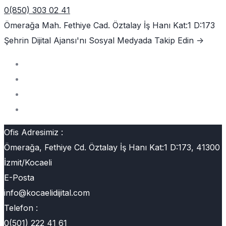
0(850) 303 02 41
Ömerağa Mah. Fethiye Cad. Öztalay İş Hanı Kat:1 D:173
Şehrin Dijital Ajansı'nı
Sosyal Medyada Takip Edin ->
Ofis Adresimiz :
Ömerağa, Fethiye Cd. Öztalay İş Hanı Kat:1 D:173, 41300
İzmit/Kocaeli
E-Posta
info@kocaelidijital.com
Telefon :
0(501) 222 41 61