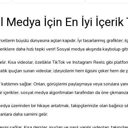
 Medya İçin En İyi İçerik 
ellerin büyülü dünyasına açılan kapıdır. İyi tasarlanmış grafikler, ilg
eriklere daha hızlı tepki verir! Sosyal medya akışında kaybolup git
r. Kısa videolar, özellikle TikTok ve Instagram Reels gibi platform
ik ipuçları sunan videolar, izleyicilerin hem ilgisini çeker hem de 
aktif katılımını sağlar. Onları, görüşlerini paylaşmaya veya sorular
 içerikler, sosyal medya algoritmaları tarafından da öne çıkmanıza 
edya üzerinden bir hikaye anlatmak, takipçilerinizle olan bağınızı sı
sanlara daha samimi gelir.
inmesini sağlar. Kısa dersler, ipuçları ve nasıl yapılır videoları, takipç