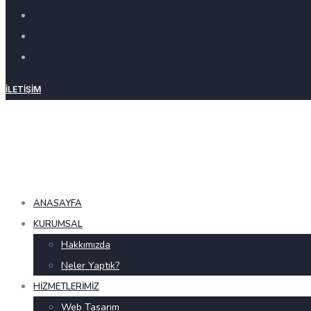
İLETIŞIM
ANASAYFA
KURUMSAL
Hakkımızda
Neler Yaptık?
HIZMETLERIMIZ
Web Tasarım