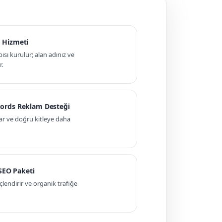
 Hizmeti
pısı kurulur; alan adınız ve
r.
ords Reklam Desteği
ar ve doğru kitleye daha
 SEO Paketi
ndirir ve organik trafiğe