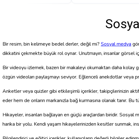
Sosyal
Bir resim, bin kelimeye bedel derler, değil mi?
Sosyal medya
görs
dikkatini çekmekte büyük rol oynar. Unutmayın, insanlar görsel iç
Bir videoyu izlemek, bazen bir makaleyi okumaktan daha kolay geli
özgün videoları paylaşmayı seviyor. Eğlenceli anekdotlar veya prat
Anketler veya quizler gibi etkileşimli içerikler, takipçilerinizin 
eder hem de onların markanızla bağ kurmasına olanak tanır. Bu tür
Hikayeler, insanları bağlayan en güçlü araçlardan biridir. Sosyal m
harika bir yolu. Kendi yaşam hikayelerinizden kesitler sunmak, in
Bilgilendirici ve eğitici içerikler, kullanıcıların değerli bilgiler ed