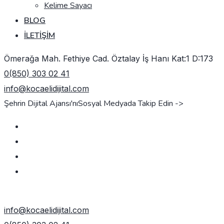
Kelime Sayacı
BLOG
İLETIŞIM
Ömerağa Mah. Fethiye Cad. Öztalay İş Hanı Kat:1 D:173
0(850) 303 02 41
info@kocaelidijital.com
Şehrin Dijital Ajansı'nı
Sosyal Medyada Takip Edin ->
TEKLIF AL
info@kocaelidijital.com