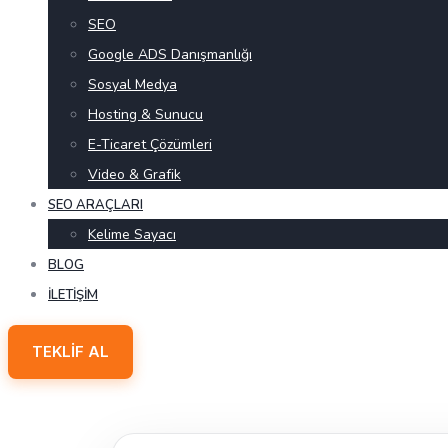
SEO
Google ADS Danışmanlığı
Sosyal Medya
Hosting & Sunucu
E-Ticaret Çözümleri
Video & Grafik
SEO ARAÇLARI
Kelime Sayacı
BLOG
İLETIŞIM
TEKLIF AL