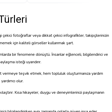
Türleri
i çekici fotoğraflar veya dikkat çekici infografikler, takipçilerinizin
memek için kaliteli görseller kullanmak şart.
larda bir fenomene dönüştü. İnsanlar eğlenceli, bilgilendirici ve
paylaşma isteği uyandırır.
a yanıt vermeye teşvik etmek, hem topluluk oluşturmanıza yardım
yardımcı olur.
kılaştırır. Kısa hikayeler, duygu ve deneyimlerinizi paylaşmanın
ilerinizi bilgilendirirken aynı zamanda onlarla güven inşa eder.