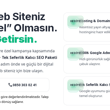
b Siteniz
Hosting & Domain
public
l” Olmasın.
Kesintisiz yayın altya
hostinginiz hazır edili
etirsin.
lere özel kampanya kapsamında
3000₺ Google Adw
campaign
+
Tek Seferlik Kalıcı SEO Paketi
Hızlı görünürlük sağl
 adım önde ve güçlü bir dijital
çabuk ulaştırır.
siteniz için bize ulaşın.
call
Tek Seferlik Kalıcı
0850 303 02 41
manage_search
Google uyumunu güçle
temel oluşturur.
öre değerlendirilmektedir. Talep
n dönüş sağlanır.