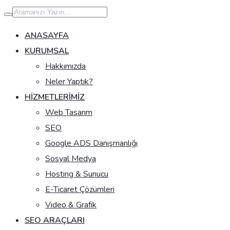
İçeriğe
geç
ANASAYFA
KURUMSAL
Hakkımızda
Neler Yaptık?
HIZMETLERIMIZ
Web Tasarım
SEO
Google ADS Danışmanlığı
Sosyal Medya
Hosting & Sunucu
E-Ticaret Çözümleri
Video & Grafik
SEO ARAÇLARI