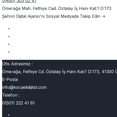
0(850) 303 02 41
Ömerağa Mah. Fethiye Cad. Öztalay İş Hanı Kat:1 D:173
Şehrin Dijital Ajansı'nı
Sosyal Medyada Takip Edin ->
Ofis Adresimiz :
Ömerağa, Fethiye Cd. Öztalay İş Hanı Kat:1 D:173, 41300 İ
E-Posta
info@kocaelidijital.com
Telefon :
0(501) 222 41 61