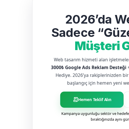
2026’da We
Sadece “Güze
Müşteri G
Web tasarım hizmeti alan işletme
3000₺ Google Ads Reklam Desteği
Hediye. 2026’ya rakiplerinizden bir
başlangıç için hemen yeni web 
receipt_long
Hemen Teklif Alın
Kampanya uygunluğu sektör ve hedefe g
bıraktığınızda aynı gü