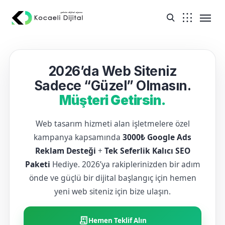
2026’da Web Siteniz
Sadece “Güzel” Olmasın.
Müşteri Getirsin.
Web tasarım hizmeti alan işletmelere özel
kampanya kapsamında
3000₺ Google Ads
Reklam Desteği
+
Tek Seferlik Kalıcı SEO
Paketi
Hediye. 2026’ya rakiplerinizden bir adım
önde ve güçlü bir dijital başlangıç için hemen
yeni web siteniz için bize ulaşın.
receipt_long
Hemen Teklif Alın