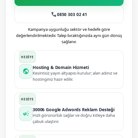
call
0850 303 02 41
Kampanya uygunluğu sektör ve hedefe göre
değerlendirilmektedir. Talep bıraktığınızda aynı gün dönüş
sağlanır.
Hosting & Domain Hizmeti
public
Kesintisiz yayın altyapısı kurulur; alan adınız ve
hostinginiz hazır edilir.
3000₺ Google Adwords Reklam Desteği
campaign
Hızlı görünürlük sağlar ve doğru kitleye daha
çabuk ulaştırır.