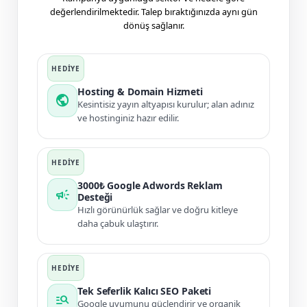
değerlendirilmektedir. Talep bıraktığınızda aynı gün
dönüş sağlanır.
Hosting & Domain Hizmeti
public
Kesintisiz yayın altyapısı kurulur; alan adınız
ve hostinginiz hazır edilir.
3000₺ Google Adwords Reklam
campaign
Desteği
Hızlı görünürlük sağlar ve doğru kitleye
daha çabuk ulaştırır.
Tek Seferlik Kalıcı SEO Paketi
manage_search
Google uyumunu güçlendirir ve organik