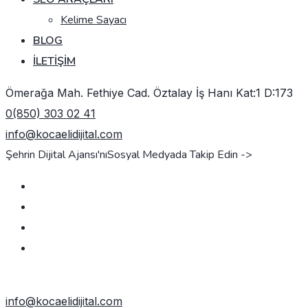
Kelime Sayacı
BLOG
İLETIŞIM
Ömerağa Mah. Fethiye Cad. Öztalay İş Hanı Kat:1 D:173
0(850) 303 02 41
info@kocaelidijital.com
Şehrin Dijital Ajansı'nı
Sosyal Medyada Takip Edin ->
TEKLIF AL
info@kocaelidijital.com