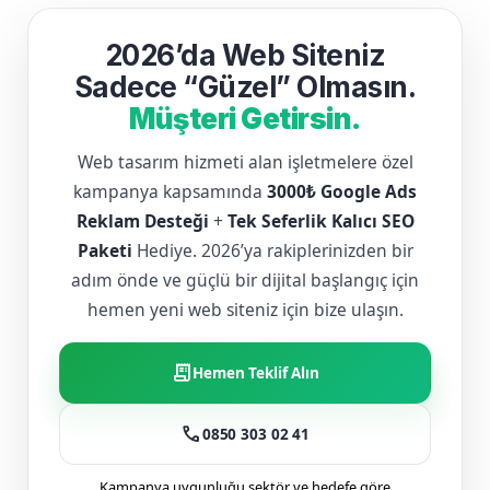
2026’da Web Siteniz
Sadece “Güzel” Olmasın.
Müşteri Getirsin.
Web tasarım hizmeti alan işletmelere özel
kampanya kapsamında
3000₺ Google Ads
Reklam Desteği
+
Tek Seferlik Kalıcı SEO
Paketi
Hediye. 2026’ya rakiplerinizden bir
adım önde ve güçlü bir dijital başlangıç için
hemen yeni web siteniz için bize ulaşın.
receipt_long
Hemen Teklif Alın
call
0850 303 02 41
Kampanya uygunluğu sektör ve hedefe göre