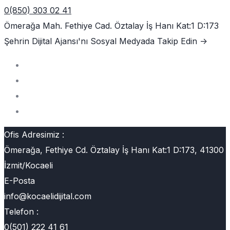
0(850) 303 02 41
Ömerağa Mah. Fethiye Cad. Öztalay İş Hanı Kat:1 D:173
Şehrin Dijital Ajansı'nı
Sosyal Medyada Takip Edin ->
Ofis Adresimiz :
Ömerağa, Fethiye Cd. Öztalay İş Hanı Kat:1 D:173, 41300
İzmit/Kocaeli
E-Posta
info@kocaelidijital.com
Telefon :
0(501) 222 41 61