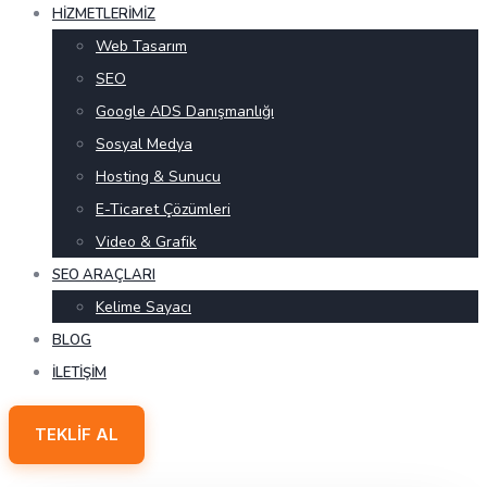
HIZMETLERIMIZ
Web Tasarım
SEO
Google ADS Danışmanlığı
Sosyal Medya
Hosting & Sunucu
E-Ticaret Çözümleri
Video & Grafik
SEO ARAÇLARI
Kelime Sayacı
BLOG
İLETIŞIM
TEKLIF AL