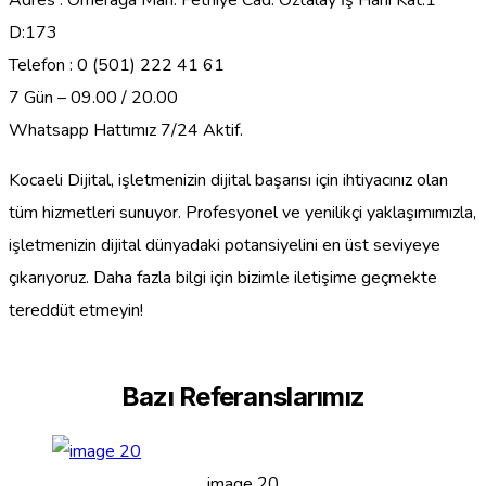
Adres : Ömerağa Mah. Fethiye Cad. Öztalay İş Hanı Kat:1
D:173
Telefon : 0 (501) 222 41 61
7 Gün – 09.00 / 20.00
Whatsapp Hattımız 7/24 Aktif.
Kocaeli Dijital, işletmenizin dijital başarısı için ihtiyacınız olan
tüm hizmetleri sunuyor. Profesyonel ve yenilikçi yaklaşımımızla,
işletmenizin dijital dünyadaki potansiyelini en üst seviyeye
çıkarıyoruz. Daha fazla bilgi için bizimle iletişime geçmekte
tereddüt etmeyin!
Bazı Referanslarımız
image 20