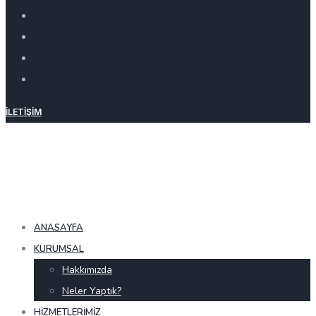
İLETIŞIM
ANASAYFA
KURUMSAL
Hakkımızda
Neler Yaptık?
HIZMETLERIMIZ