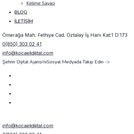
Kelime Sayacı
BLOG
İLETIŞIM
Ömerağa Mah. Fethiye Cad. Öztalay İş Hanı Kat:1 D:173
0(850) 303 02 41
info@kocaelidijital.com
Şehrin Dijital Ajansı'nı
Sosyal Medyada Takip Edin ->
TEKLIF AL
info@kocaelidijital.com