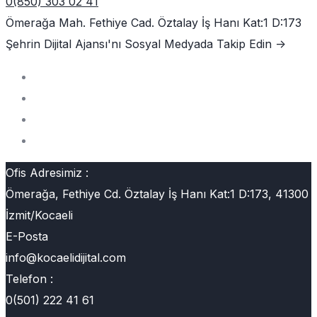
0(850) 303 02 41
Ömerağa Mah. Fethiye Cad. Öztalay İş Hanı Kat:1 D:173
Şehrin Dijital Ajansı'nı
Sosyal Medyada Takip Edin ->
Ofis Adresimiz :
Ömerağa, Fethiye Cd. Öztalay İş Hanı Kat:1 D:173, 41300
İzmit/Kocaeli
E-Posta
info@kocaelidijital.com
Telefon :
0(501) 222 41 61