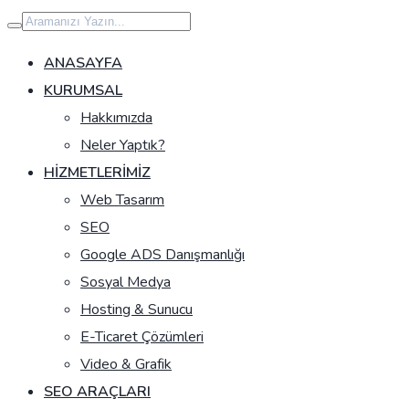
İçeriğe
geç
ANASAYFA
KURUMSAL
Hakkımızda
Neler Yaptık?
HIZMETLERIMIZ
Web Tasarım
SEO
Google ADS Danışmanlığı
Sosyal Medya
Hosting & Sunucu
E-Ticaret Çözümleri
Video & Grafik
SEO ARAÇLARI