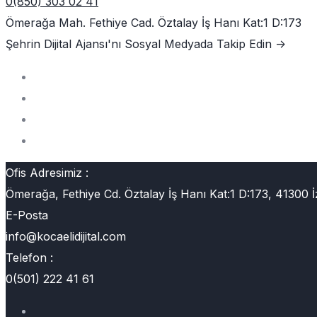
0(850) 303 02 41
Ömerağa Mah. Fethiye Cad. Öztalay İş Hanı Kat:1 D:173
Şehrin Dijital Ajansı'nı
Sosyal Medyada Takip Edin ->
Ofis Adresimiz :
Ömerağa, Fethiye Cd. Öztalay İş Hanı Kat:1 D:173, 41300 İ
E-Posta
info@kocaelidijital.com
Telefon :
0(501) 222 41 61