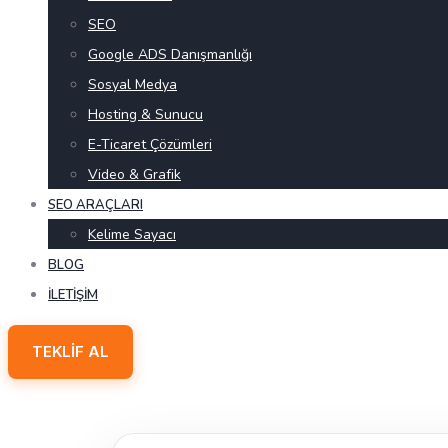
SEO
Google ADS Danışmanlığı
Sosyal Medya
Hosting & Sunucu
E-Ticaret Çözümleri
Video & Grafik
SEO ARAÇLARI
Kelime Sayacı
BLOG
İLETIŞIM
TEKLIF AL