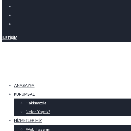
İLETIŞIM
ANASAYFA
KURUMSAL
Hakkımızda
Neler Yaptık?
HIZMETLERIMIZ
Web Tasarım