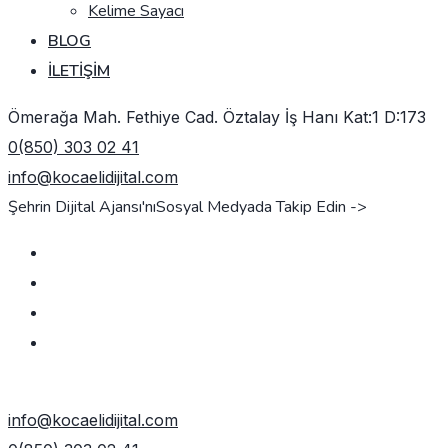
Kelime Sayacı
BLOG
İLETIŞIM
Ömerağa Mah. Fethiye Cad. Öztalay İş Hanı Kat:1 D:173
0(850) 303 02 41
info@kocaelidijital.com
Şehrin Dijital Ajansı'nı
Sosyal Medyada Takip Edin ->
TEKLIF AL
info@kocaelidijital.com