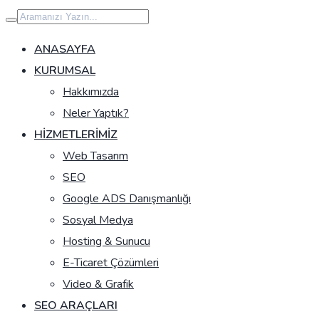
İçeriğe
geç
ANASAYFA
KURUMSAL
Hakkımızda
Neler Yaptık?
HIZMETLERIMIZ
Web Tasarım
SEO
Google ADS Danışmanlığı
Sosyal Medya
Hosting & Sunucu
E-Ticaret Çözümleri
Video & Grafik
SEO ARAÇLARI