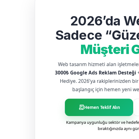
2026’da We
Sadece “Güze
Müşteri G
Web tasarım hizmeti alan işletme
3000₺ Google Ads Reklam Desteği
Hediye. 2026’ya rakiplerinizden bir
başlangıç için hemen yeni web 
receipt_long
Hemen Teklif Alın
Kampanya uygunluğu sektör ve hedefe g
bıraktığınızda aynı gü