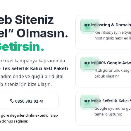
b Siteniz
Hosting & Domain
public
l” Olmasın.
Kesintisiz yayın altya
hostinginiz hazır edili
etirsin.
lere özel kampanya kapsamında
3000₺ Google Adw
campaign
+
Tek Seferlik Kalıcı SEO Paketi
Hızlı görünürlük sağl
 adım önde ve güçlü bir dijital
çabuk ulaştırır.
siteniz için bize ulaşın.
call
Tek Seferlik Kalıcı
0850 303 02 41
manage_search
Google uyumunu güçle
temel oluşturur.
öre değerlendirilmektedir. Talep
n dönüş sağlanır.