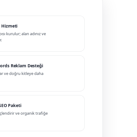
 Hizmeti
pısı kurulur; alan adınız ve
r.
ords Reklam Desteği
ar ve doğru kitleye daha
 SEO Paketi
ndirir ve organik trafiğe