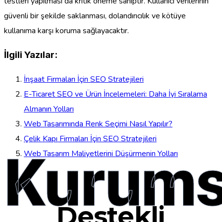
testleri yapılması da kritik öneme sahiptir. Kullanıcı verilerinin
güvenli bir şekilde saklanması, dolandırıcılık ve kötüye
kullanıma karşı koruma sağlayacaktır.
İlgili Yazılar:
İnşaat Firmaları İçin SEO Stratejileri
E-Ticaret SEO ve Ürün İncelemeleri: Daha İyi Sıralama
Almanın Yolları
Web Tasarımında Renk Seçimi Nasıl Yapılır?
Çelik Kapı Firmaları İçin SEO Stratejileri
Kurums
Web Tasarım Maliyetlerini Düşürmenin Yolları
Destekli