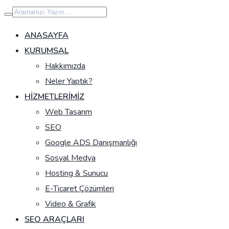
İçeriğe
geç
ANASAYFA
KURUMSAL
Hakkımızda
Neler Yaptık?
HIZMETLERIMIZ
Web Tasarım
SEO
Google ADS Danışmanlığı
Sosyal Medya
Hosting & Sunucu
E-Ticaret Çözümleri
Video & Grafik
SEO ARAÇLARI