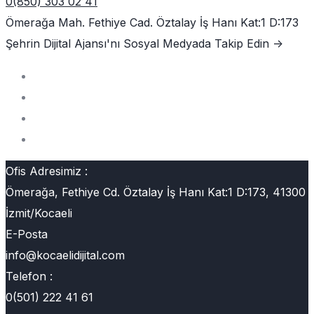
0(850) 303 02 41
Ömerağa Mah. Fethiye Cad. Öztalay İş Hanı Kat:1 D:173
Şehrin Dijital Ajansı'nı
Sosyal Medyada Takip Edin ->
Ofis Adresimiz :
Ömerağa, Fethiye Cd. Öztalay İş Hanı Kat:1 D:173, 41300
İzmit/Kocaeli
E-Posta
info@kocaelidijital.com
Telefon :
0(501) 222 41 61