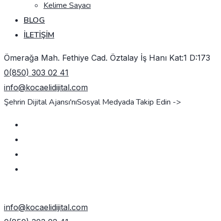
Kelime Sayacı
BLOG
İLETIŞIM
Ömerağa Mah. Fethiye Cad. Öztalay İş Hanı Kat:1 D:173
0(850) 303 02 41
info@kocaelidijital.com
Şehrin Dijital Ajansı'nı
Sosyal Medyada Takip Edin ->
TEKLIF AL
info@kocaelidijital.com