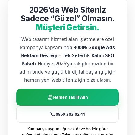
2026’da Web Siteniz
Sadece “Güzel” Olmasın.
Müşteri Getirsin.
Web tasarım hizmeti alan işletmelere özel
kampanya kapsamında
3000₺ Google Ads
Reklam Desteği
+
Tek Seferlik Kalıcı SEO
Paketi
Hediye. 2026’ya rakiplerinizden bir
adım önde ve güçlü bir dijital başlangıç için
hemen yeni web siteniz için bize ulaşın.
receipt_long
Hemen Teklif Alın
call
0850 303 02 41
Kampanya uygunluğu sektör ve hedefe göre
değerlendirilmektedir. Talep bıraktığınızda aynı gün