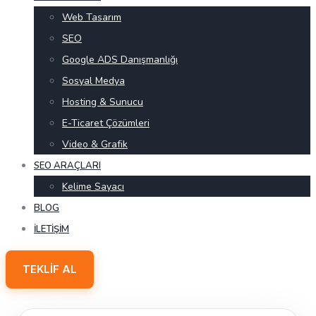
Web Tasarım
SEO
Google ADS Danışmanlığı
Sosyal Medya
Hosting & Sunucu
E-Ticaret Çözümleri
Video & Grafik
SEO ARAÇLARI
Kelime Sayacı
BLOG
İLETIŞIM
TEKLIF AL