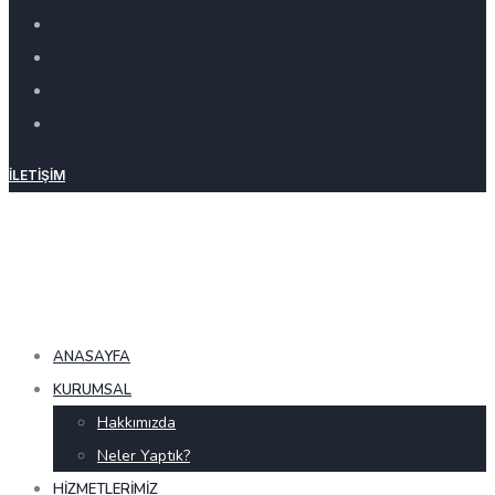
İLETIŞIM
ANASAYFA
KURUMSAL
Hakkımızda
Neler Yaptık?
HIZMETLERIMIZ