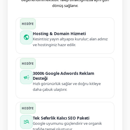
dönüş sağlanır.
Hosting & Domain Hizmeti
public
Kesintisiz yayın altyapısı kurulur; alan adınız
ve hostinginiz hazır edilir.
3000₺ Google Adwords Reklam
campaign
Desteği
Hızlı görünürlük sağlar ve doğru kitleye
daha çabuk ulaştırır.
Tek Seferlik Kalıcı SEO Paketi
manage_search
Google uyumunu güçlendirir ve organik
trafiğe temel oluşturur.