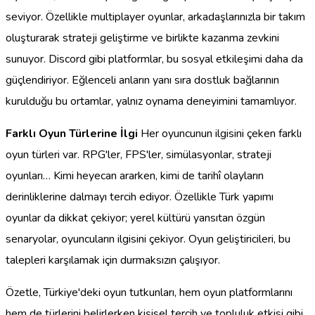
seviyor. Özellikle multiplayer oyunlar, arkadaşlarınızla bir takım
oluşturarak strateji geliştirme ve birlikte kazanma zevkini
sunuyor. Discord gibi platformlar, bu sosyal etkileşimi daha da
güçlendiriyor. Eğlenceli anların yanı sıra dostluk bağlarının
kurulduğu bu ortamlar, yalnız oynama deneyimini tamamlıyor.
Farklı Oyun Türlerine İlgi
Her oyuncunun ilgisini çeken farklı
oyun türleri var. RPG'ler, FPS'ler, simülasyonlar, strateji
oyunları… Kimi heyecan ararken, kimi de tarihî olayların
derinliklerine dalmayı tercih ediyor. Özellikle Türk yapımı
oyunlar da dikkat çekiyor; yerel kültürü yansıtan özgün
senaryolar, oyuncuların ilgisini çekiyor. Oyun geliştiricileri, bu
talepleri karşılamak için durmaksızın çalışıyor.
Özetle, Türkiye'deki oyun tutkunları, hem oyun platformlarını
hem de türlerini belirlerken kişisel tercih ve topluluk etkisi gibi