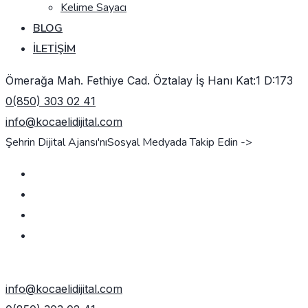
Kelime Sayacı
BLOG
İLETIŞIM
Ömerağa Mah. Fethiye Cad. Öztalay İş Hanı Kat:1 D:173
0(850) 303 02 41
info@kocaelidijital.com
Şehrin Dijital Ajansı'nı
Sosyal Medyada Takip Edin ->
TEKLIF AL
info@kocaelidijital.com