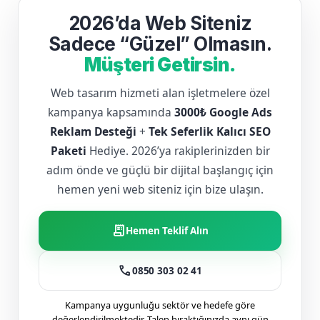
2026’da Web Siteniz
Sadece “Güzel” Olmasın.
Müşteri Getirsin.
Web tasarım hizmeti alan işletmelere özel
kampanya kapsamında
3000₺ Google Ads
Reklam Desteği
+
Tek Seferlik Kalıcı SEO
Paketi
Hediye. 2026’ya rakiplerinizden bir
adım önde ve güçlü bir dijital başlangıç için
hemen yeni web siteniz için bize ulaşın.
receipt_long
Hemen Teklif Alın
call
0850 303 02 41
Kampanya uygunluğu sektör ve hedefe göre
değerlendirilmektedir. Talep bıraktığınızda aynı gün