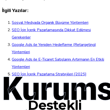
İlgili Yazılar:
Sosyal Medyada Organik Büyüme Yöntemleri
SEO İçin İçerik Pazarlamasında Dikkat Edilmesi
Gerekenler
Google Ads ile Yeniden Hedefleme (Retargeting)
Yöntemleri
Google Ads ile E-Ticaret Satışlarını Artırmanın En Etkili
Yöntemleri
Kurums
SEO İçin İçerik Pazarlama Stratejileri [2025]
Destekli