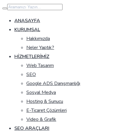
İçeriğe
geç
ANASAYFA
KURUMSAL
Hakkımızda
Neler Yaptık?
HIZMETLERIMIZ
Web Tasarım
SEO
Google ADS Danışmanlığı
Sosyal Medya
Hosting & Sunucu
E-Ticaret Çözümleri
Video & Grafik
SEO ARAÇLARI