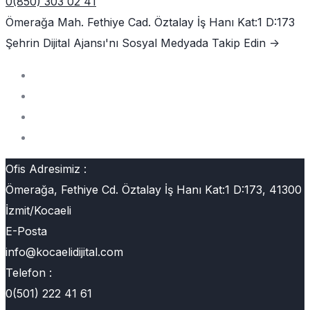
0(850) 303 02 41
Ömerağa Mah. Fethiye Cad. Öztalay İş Hanı Kat:1 D:173
Şehrin Dijital Ajansı'nı
Sosyal Medyada Takip Edin ->
Ofis Adresimiz :
Ömerağa, Fethiye Cd. Öztalay İş Hanı Kat:1 D:173, 41300
İzmit/Kocaeli
E-Posta
info@kocaelidijital.com
Telefon :
0(501) 222 41 61