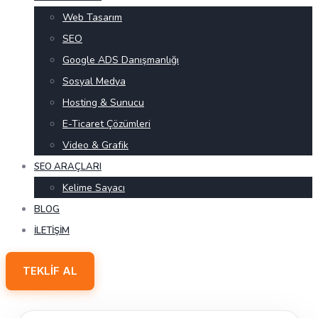
Web Tasarım
SEO
Google ADS Danışmanlığı
Sosyal Medya
Hosting & Sunucu
E-Ticaret Çözümleri
Video & Grafik
SEO ARAÇLARI
Kelime Sayacı
BLOG
İLETIŞIM
TEKLIF AL