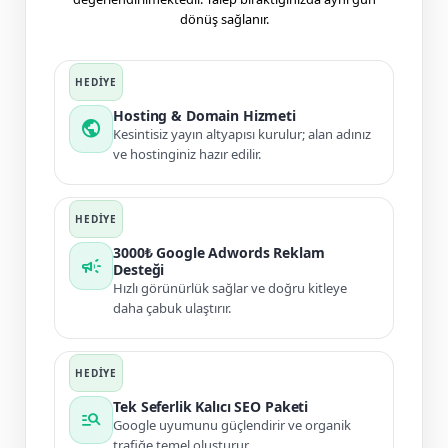
dönüş sağlanır.
Hosting & Domain Hizmeti
public
Kesintisiz yayın altyapısı kurulur; alan adınız
ve hostinginiz hazır edilir.
3000₺ Google Adwords Reklam
campaign
Desteği
Hızlı görünürlük sağlar ve doğru kitleye
daha çabuk ulaştırır.
Tek Seferlik Kalıcı SEO Paketi
manage_search
Google uyumunu güçlendirir ve organik
trafiğe temel oluşturur.