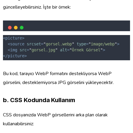
güncelleyebilirsiniz. İşte bir örnek:
<picture>
<source
srcset
=
"
gorsel.webp
"
type
=
"
image/webp
"
>
<img
src
=
"
gorsel.jpg
"
alt
=
"
Örnek Görsel
"
>
</picture>
Bu kod, tarayıcı WebP formatını destekliyorsa WebP
görselini, desteklemiyorsa JPG görselini yükleyecektir.
b.
CSS Kodunda Kullanım
CSS dosyanızda WebP görsellerini arka plan olarak
kullanabilirsiniz: