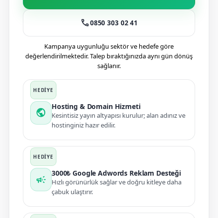
call
0850 303 02 41
Kampanya uygunluğu sektör ve hedefe göre
değerlendirilmektedir. Talep bıraktığınızda aynı gün dönüş
sağlanır.
Hosting & Domain Hizmeti
public
Kesintisiz yayın altyapısı kurulur; alan adınız ve
hostinginiz hazır edilir.
3000₺ Google Adwords Reklam Desteği
campaign
Hızlı görünürlük sağlar ve doğru kitleye daha
çabuk ulaştırır.