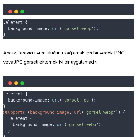
.
element
{
background
-
image
:
url
(
'
gorsel.webp
'
)
;
}
Ancak, tarayıcı uyumluluğunu sağlamak için bir yedek PNG
veya JPG görseli eklemek iyi bir uygulamadır:
.
element
{
background
-
image
:
url
(
'
gorsel.jpg
'
)
;
}
@supports
 (
background
-
image
: 
url
(
'
gorsel.webp
'
)) 
{
.
element
{
background
-
image
:
url
(
'
gorsel.webp
'
)
;
}
}