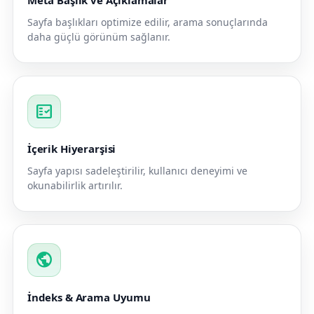
Meta Başlık ve Açıklamalar
Sayfa başlıkları optimize edilir, arama sonuçlarında
daha güçlü görünüm sağlanır.
fact_check
İçerik Hiyerarşisi
Sayfa yapısı sadeleştirilir, kullanıcı deneyimi ve
okunabilirlik artırılır.
public
İndeks & Arama Uyumu