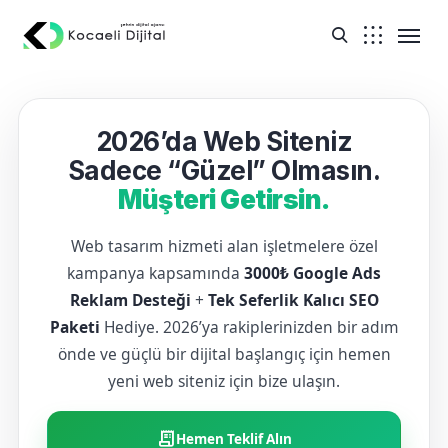
2026’da Web Siteniz
Sadece “Güzel” Olmasın.
Müşteri Getirsin.
Web tasarım hizmeti alan işletmelere özel
kampanya kapsamında
3000₺ Google Ads
Reklam Desteği
+
Tek Seferlik Kalıcı SEO
Paketi
Hediye. 2026’ya rakiplerinizden bir adım
önde ve güçlü bir dijital başlangıç için hemen
yeni web siteniz için bize ulaşın.
receipt_long
Hemen Teklif Alın