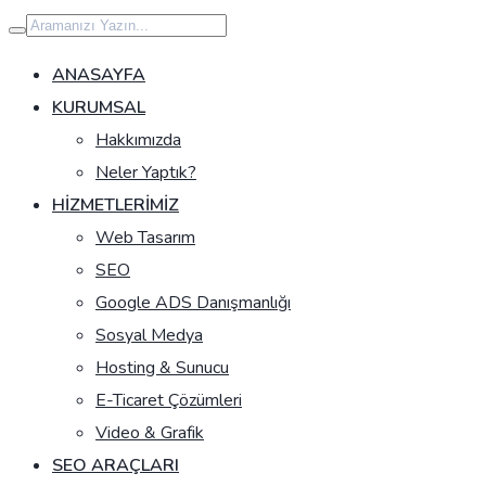
İçeriğe
geç
ANASAYFA
KURUMSAL
Hakkımızda
Neler Yaptık?
HIZMETLERIMIZ
Web Tasarım
SEO
Google ADS Danışmanlığı
Sosyal Medya
Hosting & Sunucu
E-Ticaret Çözümleri
Video & Grafik
SEO ARAÇLARI