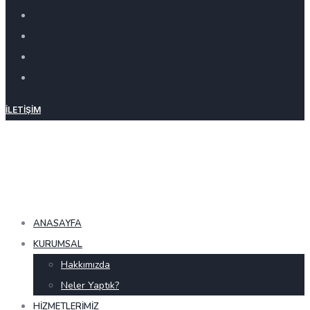
İLETIŞIM
ANASAYFA
KURUMSAL
Hakkımızda
Neler Yaptık?
HIZMETLERIMIZ