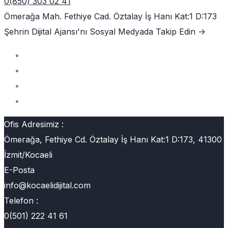
0(850) 303 02 41
Ömerağa Mah. Fethiye Cad. Öztalay İş Hanı Kat:1 D:173
Şehrin Dijital Ajansı'nı
Sosyal Medyada Takip Edin ->
Ofis Adresimiz :
Ömerağa, Fethiye Cd. Öztalay İş Hanı Kat:1 D:173, 41300
İzmit/Kocaeli
E-Posta
info@kocaelidijital.com
Telefon :
0(501) 222 41 61