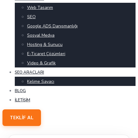
Web Tasarım
SEO
Google ADS Danışmanlığı
Sosyal Medya
Hosting & Sunucu
E-Ticaret Çözümleri
Video & Grafik
SEO ARAÇLARI
Kelime Sayacı
BLOG
İLETIŞIM
TEKLIF AL