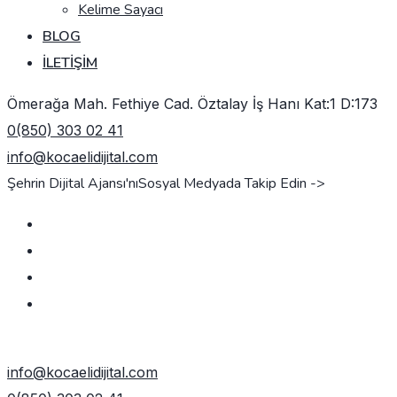
Kelime Sayacı
BLOG
İLETIŞIM
Ömerağa Mah. Fethiye Cad. Öztalay İş Hanı Kat:1 D:173
0(850) 303 02 41
info@kocaelidijital.com
Şehrin Dijital Ajansı'nı
Sosyal Medyada Takip Edin ->
TEKLIF AL
info@kocaelidijital.com