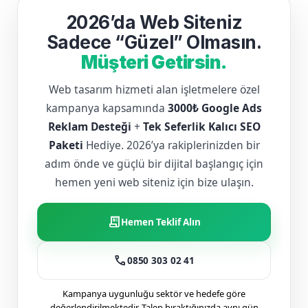
2026’da Web Siteniz
Sadece “Güzel” Olmasın.
Müşteri Getirsin.
Web tasarım hizmeti alan işletmelere özel
kampanya kapsamında
3000₺ Google Ads
Reklam Desteği
+
Tek Seferlik Kalıcı SEO
Paketi
Hediye. 2026’ya rakiplerinizden bir
adım önde ve güçlü bir dijital başlangıç için
hemen yeni web siteniz için bize ulaşın.
receipt_long
Hemen Teklif Alın
call
0850 303 02 41
Kampanya uygunluğu sektör ve hedefe göre
değerlendirilmektedir. Talep bıraktığınızda aynı gün