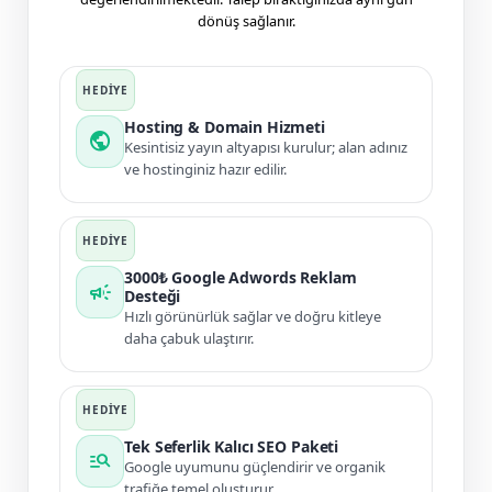
dönüş sağlanır.
Hosting & Domain Hizmeti
public
Kesintisiz yayın altyapısı kurulur; alan adınız
ve hostinginiz hazır edilir.
3000₺ Google Adwords Reklam
campaign
Desteği
Hızlı görünürlük sağlar ve doğru kitleye
daha çabuk ulaştırır.
Tek Seferlik Kalıcı SEO Paketi
manage_search
Google uyumunu güçlendirir ve organik
trafiğe temel oluşturur.