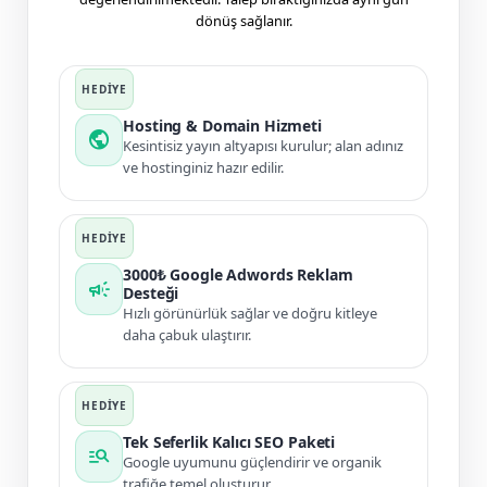
dönüş sağlanır.
Hosting & Domain Hizmeti
public
Kesintisiz yayın altyapısı kurulur; alan adınız
ve hostinginiz hazır edilir.
3000₺ Google Adwords Reklam
campaign
Desteği
Hızlı görünürlük sağlar ve doğru kitleye
daha çabuk ulaştırır.
Tek Seferlik Kalıcı SEO Paketi
manage_search
Google uyumunu güçlendirir ve organik
trafiğe temel oluşturur.