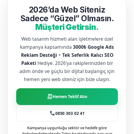
2026’da Web Siteniz
Sadece “Güzel” Olmasın.
Müşteri Getirsin.
Web tasarım hizmeti alan işletmelere özel
kampanya kapsamında
3000₺ Google Ads
Reklam Desteği
+
Tek Seferlik Kalıcı SEO
Paketi
Hediye. 2026’ya rakiplerinizden bir
adım önde ve güçlü bir dijital başlangıç için
hemen yeni web siteniz için bize ulaşın.
receipt_long
Hemen Teklif Alın
call
0850 303 02 41
Kampanya uygunluğu sektör ve hedefe göre
değerlendirilmektedir. Talep bıraktığınızda aynı gün