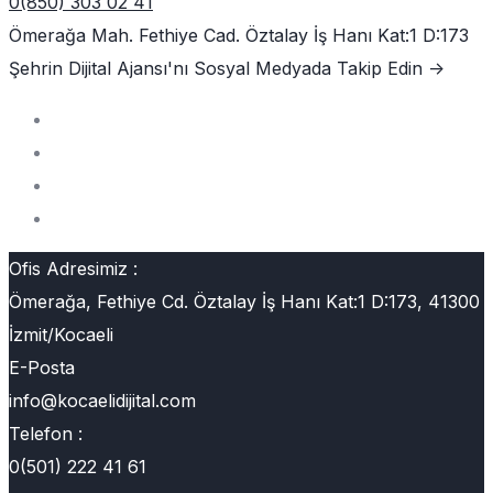
0(850) 303 02 41
Ömerağa Mah. Fethiye Cad. Öztalay İş Hanı Kat:1 D:173
Şehrin Dijital Ajansı'nı
Sosyal Medyada Takip Edin ->
Ofis Adresimiz :
Ömerağa, Fethiye Cd. Öztalay İş Hanı Kat:1 D:173, 41300
İzmit/Kocaeli
E-Posta
info@kocaelidijital.com
Telefon :
0(501) 222 41 61