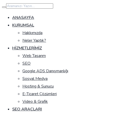
İçeriğe
geç
ANASAYFA
KURUMSAL
Hakkımızda
Neler Yaptık?
HIZMETLERIMIZ
Web Tasarım
SEO
Google ADS Danışmanlığı
Sosyal Medya
Hosting & Sunucu
E-Ticaret Çözümleri
Video & Grafik
SEO ARAÇLARI