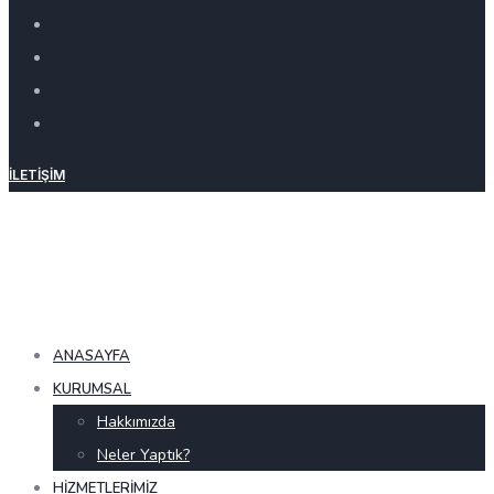
İLETIŞIM
ANASAYFA
KURUMSAL
Hakkımızda
Neler Yaptık?
HIZMETLERIMIZ