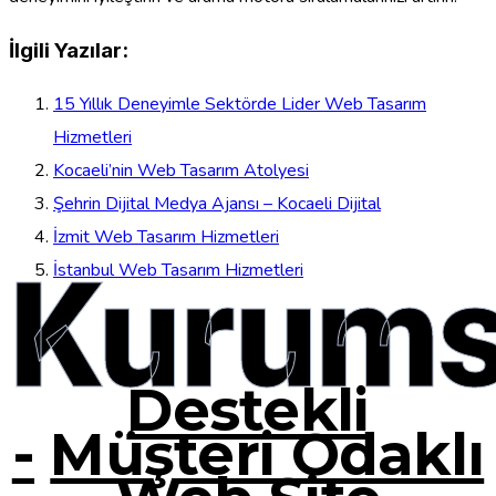
İlgili Yazılar:
15 Yıllık Deneyimle Sektörde Lider Web Tasarım
Hizmetleri
Kocaeli’nin Web Tasarım Atolyesi
Şehrin Dijital Medya Ajansı – Kocaeli Dijital
İzmit Web Tasarım Hizmetleri
Kurums
İstanbul Web Tasarım Hizmetleri
Destekli
-
Müşteri Odaklı