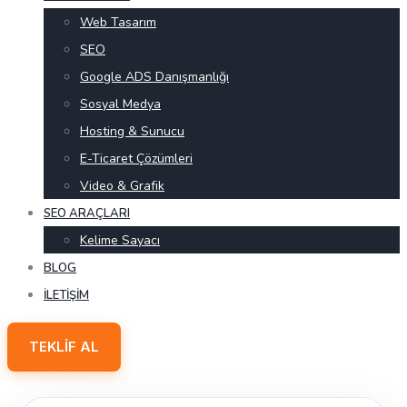
Web Tasarım
SEO
Google ADS Danışmanlığı
Sosyal Medya
Hosting & Sunucu
E-Ticaret Çözümleri
Video & Grafik
SEO ARAÇLARI
Kelime Sayacı
BLOG
İLETIŞIM
TEKLIF AL