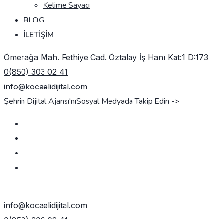
Kelime Sayacı
BLOG
İLETIŞIM
Ömerağa Mah. Fethiye Cad. Öztalay İş Hanı Kat:1 D:173
0(850) 303 02 41
info@kocaelidijital.com
Şehrin Dijital Ajansı'nı
Sosyal Medyada Takip Edin ->
TEKLIF AL
info@kocaelidijital.com