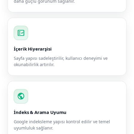
daha güçlü görünüm sağlanır.
fact_check
İçerik Hiyerarşisi
Sayfa yapısı sadeleştirilir, kullanıcı deneyimi ve
okunabilirlik artırılır.
public
İndeks & Arama Uyumu
Google indeksleme yapısı kontrol edilir ve temel
uyumluluk sağlanır.