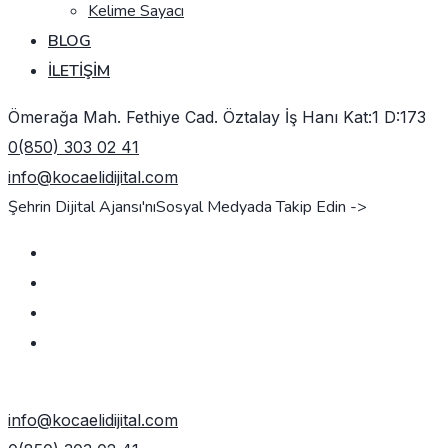
Kelime Sayacı
BLOG
İLETIŞIM
Ömerağa Mah. Fethiye Cad. Öztalay İş Hanı Kat:1 D:173
0(850) 303 02 41
info@kocaelidijital.com
Şehrin Dijital Ajansı'nı
Sosyal Medyada Takip Edin ->
TEKLIF AL
info@kocaelidijital.com