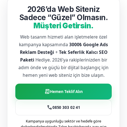
2026’da Web Siteniz
Sadece “Güzel” Olmasın.
Müşteri Getirsin.
Web tasarım hizmeti alan işletmelere özel
kampanya kapsamında
3000₺ Google Ads
Reklam Desteği
+
Tek Seferlik Kalıcı SEO
Paketi
Hediye. 2026’ya rakiplerinizden bir
adım önde ve güçlü bir dijital başlangıç için
hemen yeni web siteniz için bize ulaşın.
receipt_long
Hemen Teklif Alın
call
0850 303 02 41
Kampanya uygunluğu sektör ve hedefe göre
değerlendirilmektedir. Talep bıraktığınızda aynı gün