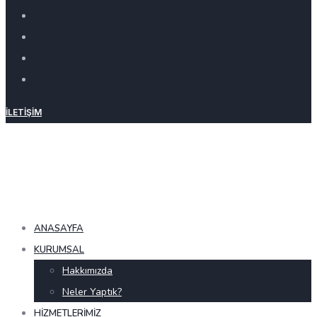
İLETIŞIM
ANASAYFA
KURUMSAL
Hakkımızda
Neler Yaptık?
HIZMETLERIMIZ