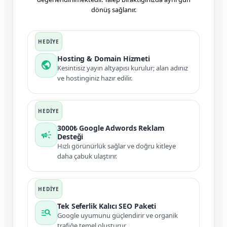
dönüş sağlanır.
Hosting & Domain Hizmeti
public
Kesintisiz yayın altyapısı kurulur; alan adınız
ve hostinginiz hazır edilir.
3000₺ Google Adwords Reklam
campaign
Desteği
Hızlı görünürlük sağlar ve doğru kitleye
daha çabuk ulaştırır.
Tek Seferlik Kalıcı SEO Paketi
manage_search
Google uyumunu güçlendirir ve organik
trafiğe temel oluşturur.