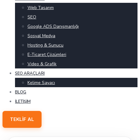
Web Tasarım
SEO
Google ADS Danışmanlığı
Sosyal Medya
Hosting & Sunucu
E-Ticaret Çözümleri
Video & Grafik
SEO ARAÇLARI
Kelime Sayacı
BLOG
İLETIŞIM
TEKLIF AL