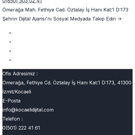
0(850) 303 02 41
Ömerağa Mah. Fethiye Cad. Öztalay İş Hanı Kat:1 D:173
Şehrin Dijital Ajansı'nı
Sosyal Medyada Takip Edin ->
Ofis Adresimiz :
Ömerağa, Fethiye Cd. Öztalay İş Hanı Kat:1 D:173, 41300
İzmit/Kocaeli
E-Posta
info@kocaelidijital.com
Telefon :
0(501) 222 41 61