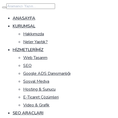
İçeriğe
geç
ANASAYFA
KURUMSAL
Hakkımızda
Neler Yaptık?
HIZMETLERIMIZ
Web Tasarım
SEO
Google ADS Danışmanlığı
Sosyal Medya
Hosting & Sunucu
E-Ticaret Çözümleri
Video & Grafik
SEO ARAÇLARI