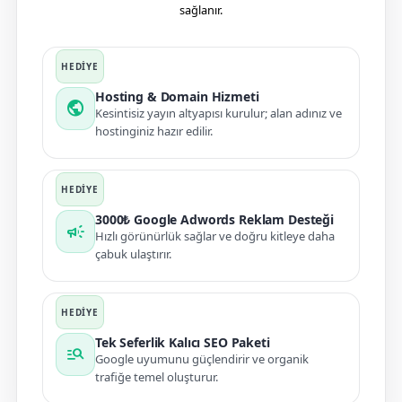
sağlanır.
Hosting & Domain Hizmeti
public
Kesintisiz yayın altyapısı kurulur; alan adınız ve
hostinginiz hazır edilir.
3000₺ Google Adwords Reklam Desteği
campaign
Hızlı görünürlük sağlar ve doğru kitleye daha
çabuk ulaştırır.
Tek Seferlik Kalıcı SEO Paketi
manage_search
Google uyumunu güçlendirir ve organik
trafiğe temel oluşturur.