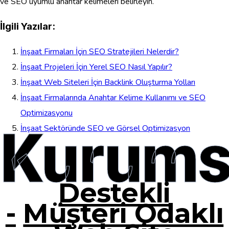
ve SEO uyumlu anahtar kelimeleri belirleyin.
İlgili Yazılar:
İnşaat Firmaları İçin SEO Stratejileri Nelerdir?
İnşaat Projeleri İçin Yerel SEO Nasıl Yapılır?
İnşaat Web Siteleri İçin Backlink Oluşturma Yolları
İnşaat Firmalarında Anahtar Kelime Kullanımı ve SEO
Optimizasyonu
Kurums
İnşaat Sektöründe SEO ve Görsel Optimizasyon
Destekli
-
Müşteri Odaklı