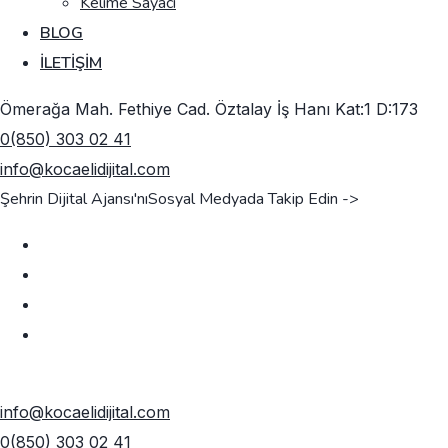
Kelime Sayacı
BLOG
İLETIŞIM
Ömerağa Mah. Fethiye Cad. Öztalay İş Hanı Kat:1 D:173
0(850) 303 02 41
info@kocaelidijital.com
Şehrin Dijital Ajansı'nı
Sosyal Medyada Takip Edin ->
TEKLIF AL
info@kocaelidijital.com
0(850) 303 02 41