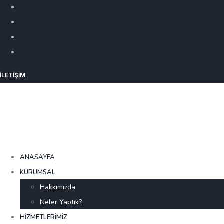
İLETIŞIM
ANASAYFA
KURUMSAL
Hakkımızda
Neler Yaptık?
HIZMETLERIMIZ