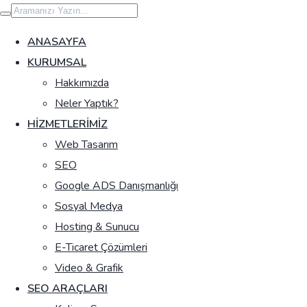
İçeriğe
geç
ANASAYFA
KURUMSAL
Hakkımızda
Neler Yaptık?
HIZMETLERIMIZ
Web Tasarım
SEO
Google ADS Danışmanlığı
Sosyal Medya
Hosting & Sunucu
E-Ticaret Çözümleri
Video & Grafik
SEO ARAÇLARI