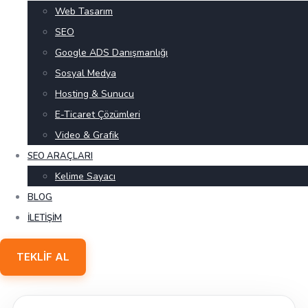
Web Tasarım
SEO
Google ADS Danışmanlığı
Sosyal Medya
Hosting & Sunucu
E-Ticaret Çözümleri
Video & Grafik
SEO ARAÇLARI
Kelime Sayacı
BLOG
İLETIŞIM
TEKLIF AL