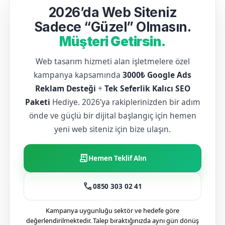
2026’da Web Siteniz
Sadece “Güzel” Olmasın.
Müşteri Getirsin.
Web tasarım hizmeti alan işletmelere özel
kampanya kapsamında
3000₺ Google Ads
Reklam Desteği
+
Tek Seferlik Kalıcı SEO
Paketi
Hediye. 2026’ya rakiplerinizden bir adım
önde ve güçlü bir dijital başlangıç için hemen
yeni web siteniz için bize ulaşın.
receipt_long
Hemen Teklif Alın
call
0850 303 02 41
Kampanya uygunluğu sektör ve hedefe göre
değerlendirilmektedir. Talep bıraktığınızda aynı gün dönüş