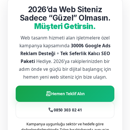
2026’da Web Siteniz
Sadece “Güzel” Olmasın.
Müşteri Getirsin.
Web tasarım hizmeti alan işletmelere özel
kampanya kapsamında
3000₺ Google Ads
Reklam Desteği
+
Tek Seferlik Kalıcı SEO
Paketi
Hediye. 2026’ya rakiplerinizden bir
adım önde ve güçlü bir dijital başlangıç için
hemen yeni web siteniz için bize ulaşın.
receipt_long
Hemen Teklif Alın
call
0850 303 02 41
Kampanya uygunluğu sektör ve hedefe göre
değerlendirilmektedir. Talep bıraktığınızda aynı gün