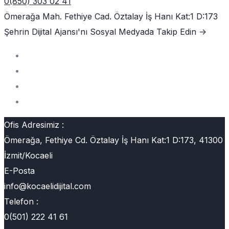
0(850) 303 02 41
Ömerağa Mah. Fethiye Cad. Öztalay İş Hanı Kat:1 D:173
Şehrin Dijital Ajansı'nı
Sosyal Medyada Takip Edin ->
Ofis Adresimiz :
Ömerağa, Fethiye Cd. Öztalay İş Hanı Kat:1 D:173, 41300
İzmit/Kocaeli
E-Posta
info@kocaelidijital.com
Telefon :
0(501) 222 41 61