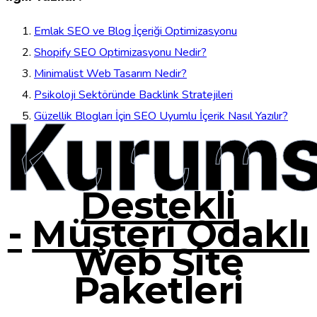
Emlak SEO ve Blog İçeriği Optimizasyonu
Shopify SEO Optimizasyonu Nedir?
Minimalist Web Tasarım Nedir?
Psikoloji Sektöründe Backlink Stratejileri
Kurums
Güzellik Blogları İçin SEO Uyumlu İçerik Nasıl Yazılır?
Destekli
-
Müşteri Odaklı
Web Site
Paketleri