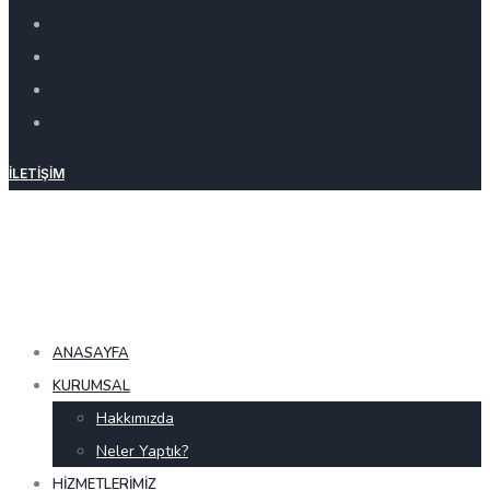
İLETIŞIM
ANASAYFA
KURUMSAL
Hakkımızda
Neler Yaptık?
HIZMETLERIMIZ