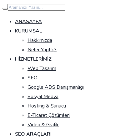
İçeriğe
geç
ANASAYFA
KURUMSAL
Hakkımızda
Neler Yaptık?
HIZMETLERIMIZ
Web Tasarım
SEO
Google ADS Danışmanlığı
Sosyal Medya
Hosting & Sunucu
E-Ticaret Çözümleri
Video & Grafik
SEO ARAÇLARI