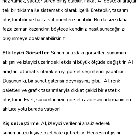
hazırlamak, saatler süren bir iş olabilir. Fakat AI destekli araçlar,
tek bir tıklama ile sistematik olarak içerik üretebilir, tasarım
oluşturabilir ve hatta stil önerileri sunabilir. Bu da size daha
fazla zaman kazandırır, böylece kendinizi nasıl sunacağınızı
düşünmeye odaklanabilirsiniz!
Etkileyici Görseller
: Sunumunuzdaki görseller, sunumun
akışını ve izleyici üzerindeki etkisini büyük ölçüde değiştirir. AI
araçları, otomatik olarak en iyi görsel seçimlerini yapabilir.
Düşünün ki, bir sanat galerisindeymişsiniz gibi… AI, renk
paletleri ve grafik tasarımlarıyla dikkat çekici bir estetik
oluşturur. Evet, sunumlarınızın görsel cazibesini artırmanın en
akıllıca yolu burada yatıyor!
Kişiselleştirme
: AI, izleyici verilerini analiz ederek,
sunumunuzu kişiye özel hale getirebilir. Herkesin ilgisini