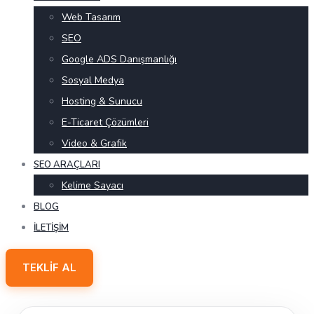
Web Tasarım
SEO
Google ADS Danışmanlığı
Sosyal Medya
Hosting & Sunucu
E-Ticaret Çözümleri
Video & Grafik
SEO ARAÇLARI
Kelime Sayacı
BLOG
İLETIŞIM
TEKLIF AL