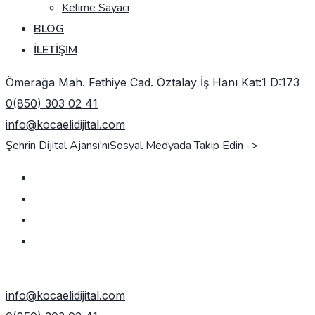
Kelime Sayacı
BLOG
İLETIŞIM
Ömerağa Mah. Fethiye Cad. Öztalay İş Hanı Kat:1 D:173
0(850) 303 02 41
info@kocaelidijital.com
Şehrin Dijital Ajansı'nı
Sosyal Medyada Takip Edin ->
TEKLIF AL
info@kocaelidijital.com