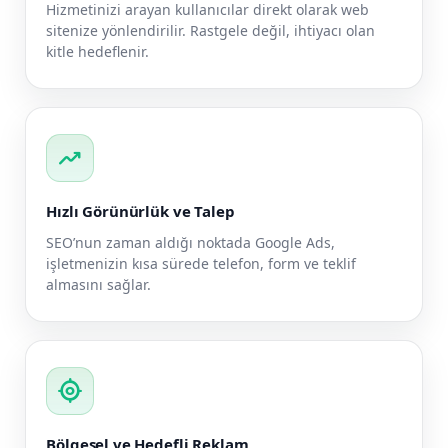
Hizmetinizi arayan kullanıcılar direkt olarak web
sitenize yönlendirilir. Rastgele değil, ihtiyacı olan
kitle hedeflenir.
trending_up
Hızlı Görünürlük ve Talep
SEO’nun zaman aldığı noktada Google Ads,
işletmenizin kısa sürede telefon, form ve teklif
almasını sağlar.
my_location
Bölgesel ve Hedefli Reklam