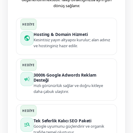
dönüş sağlanır.
Hosting & Domain Hizmeti
public
Kesintisiz yayın altyapısı kurulur; alan adınız
ve hostinginiz hazır edilir.
3000₺ Google Adwords Reklam
campaign
Desteği
Hızlı görünürlük sağlar ve doğru kitleye
daha çabuk ulaştırır.
Tek Seferlik Kalıcı SEO Paketi
manage_search
Google uyumunu güçlendirir ve organik
trafiğe temel oluşturur.