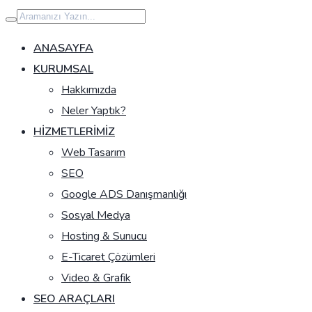
İçeriğe
geç
ANASAYFA
KURUMSAL
Hakkımızda
Neler Yaptık?
HIZMETLERIMIZ
Web Tasarım
SEO
Google ADS Danışmanlığı
Sosyal Medya
Hosting & Sunucu
E-Ticaret Çözümleri
Video & Grafik
SEO ARAÇLARI