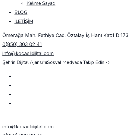
Kelime Sayacı
BLOG
İLETIŞIM
Ömerağa Mah. Fethiye Cad. Öztalay İş Hanı Kat:1 D:173
0(850) 303 02 41
info@kocaelidijital.com
Şehrin Dijital Ajansı'nı
Sosyal Medyada Takip Edin ->
TEKLIF AL
info@kocaelidijital.com