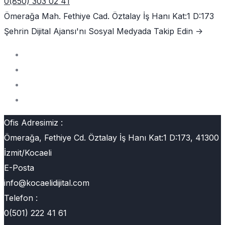
0(850) 303 02 41
Ömerağa Mah. Fethiye Cad. Öztalay İş Hanı Kat:1 D:173
Şehrin Dijital Ajansı'nı
Sosyal Medyada Takip Edin ->
Ofis Adresimiz :
Ömerağa, Fethiye Cd. Öztalay İş Hanı Kat:1 D:173, 41300
İzmit/Kocaeli
E-Posta
info@kocaelidijital.com
Telefon :
0(501) 222 41 61