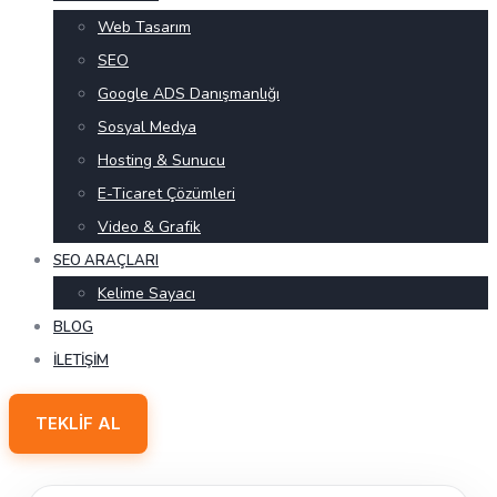
Web Tasarım
SEO
Google ADS Danışmanlığı
Sosyal Medya
Hosting & Sunucu
E-Ticaret Çözümleri
Video & Grafik
SEO ARAÇLARI
Kelime Sayacı
BLOG
İLETIŞIM
TEKLIF AL