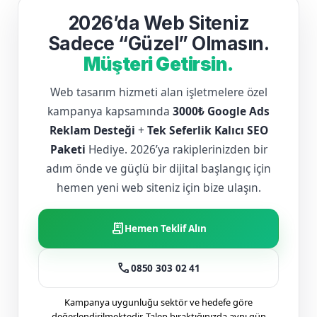
2026’da Web Siteniz
Sadece “Güzel” Olmasın.
Müşteri Getirsin.
Web tasarım hizmeti alan işletmelere özel
kampanya kapsamında
3000₺ Google Ads
Reklam Desteği
+
Tek Seferlik Kalıcı SEO
Paketi
Hediye. 2026’ya rakiplerinizden bir
adım önde ve güçlü bir dijital başlangıç için
hemen yeni web siteniz için bize ulaşın.
receipt_long
Hemen Teklif Alın
call
0850 303 02 41
Kampanya uygunluğu sektör ve hedefe göre
değerlendirilmektedir. Talep bıraktığınızda aynı gün