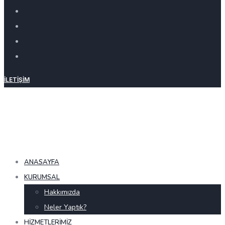
İLETIŞIM
ANASAYFA
KURUMSAL
Hakkımızda
Neler Yaptık?
HIZMETLERIMIZ