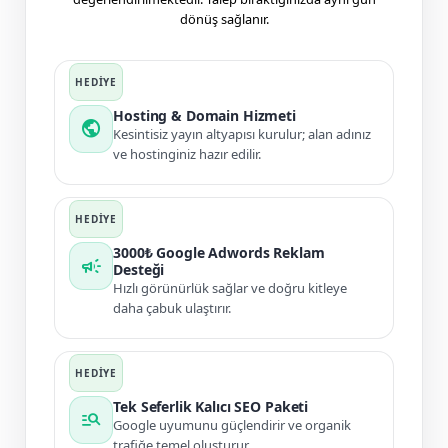
dönüş sağlanır.
Hosting & Domain Hizmeti
public
Kesintisiz yayın altyapısı kurulur; alan adınız
ve hostinginiz hazır edilir.
3000₺ Google Adwords Reklam
campaign
Desteği
Hızlı görünürlük sağlar ve doğru kitleye
daha çabuk ulaştırır.
Tek Seferlik Kalıcı SEO Paketi
manage_search
Google uyumunu güçlendirir ve organik
trafiğe temel oluşturur.