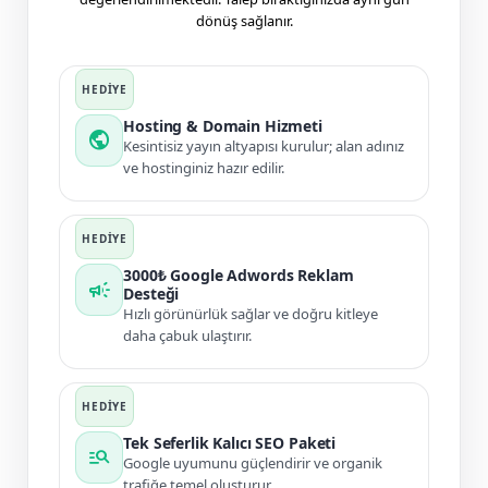
dönüş sağlanır.
Hosting & Domain Hizmeti
public
Kesintisiz yayın altyapısı kurulur; alan adınız
ve hostinginiz hazır edilir.
3000₺ Google Adwords Reklam
campaign
Desteği
Hızlı görünürlük sağlar ve doğru kitleye
daha çabuk ulaştırır.
Tek Seferlik Kalıcı SEO Paketi
manage_search
Google uyumunu güçlendirir ve organik
trafiğe temel oluşturur.