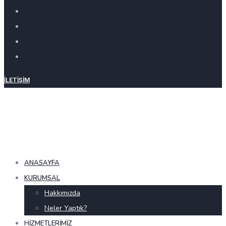
İLETIŞIM
ANASAYFA
KURUMSAL
Hakkımızda
Neler Yaptık?
HIZMETLERIMIZ