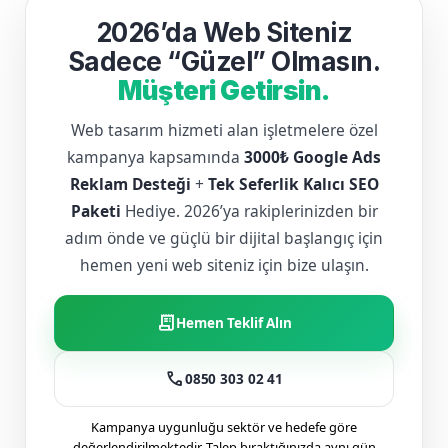
2026’da Web Siteniz
Sadece “Güzel” Olmasın.
Müşteri Getirsin.
Web tasarım hizmeti alan işletmelere özel
kampanya kapsamında
3000₺ Google Ads
Reklam Desteği
+
Tek Seferlik Kalıcı SEO
Paketi
Hediye. 2026’ya rakiplerinizden bir
adım önde ve güçlü bir dijital başlangıç için
hemen yeni web siteniz için bize ulaşın.
receipt_long
Hemen Teklif Alın
call
0850 303 02 41
Kampanya uygunluğu sektör ve hedefe göre
değerlendirilmektedir. Talep bıraktığınızda aynı gün