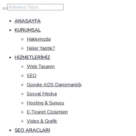
İçeriğe
geç
ANASAYFA
KURUMSAL
Hakkımızda
Neler Yaptık?
HIZMETLERIMIZ
Web Tasarım
SEO
Google ADS Danışmanlığı
Sosyal Medya
Hosting & Sunucu
E-Ticaret Çözümleri
Video & Grafik
SEO ARAÇLARI