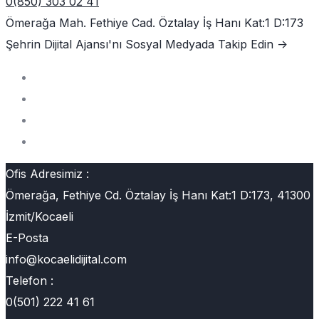
0(850) 303 02 41
Ömerağa Mah. Fethiye Cad. Öztalay İş Hanı Kat:1 D:173
Şehrin Dijital Ajansı'nı
Sosyal Medyada Takip Edin ->
Ofis Adresimiz :
Ömerağa, Fethiye Cd. Öztalay İş Hanı Kat:1 D:173, 41300
İzmit/Kocaeli
E-Posta
info@kocaelidijital.com
Telefon :
0(501) 222 41 61