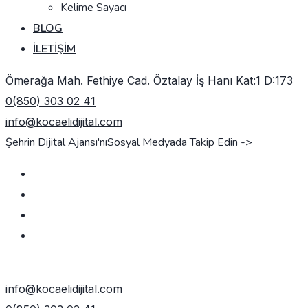
Kelime Sayacı
BLOG
İLETIŞIM
Ömerağa Mah. Fethiye Cad. Öztalay İş Hanı Kat:1 D:173
0(850) 303 02 41
info@kocaelidijital.com
Şehrin Dijital Ajansı'nı
Sosyal Medyada Takip Edin ->
TEKLIF AL
info@kocaelidijital.com