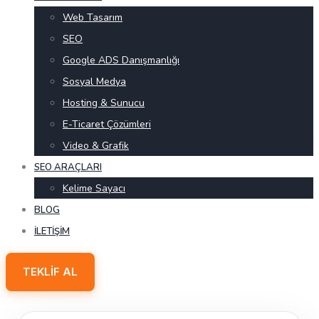
Web Tasarım
SEO
Google ADS Danışmanlığı
Sosyal Medya
Hosting & Sunucu
E-Ticaret Çözümleri
Video & Grafik
SEO ARAÇLARI
Kelime Sayacı
BLOG
İLETIŞIM
TEKLIF AL