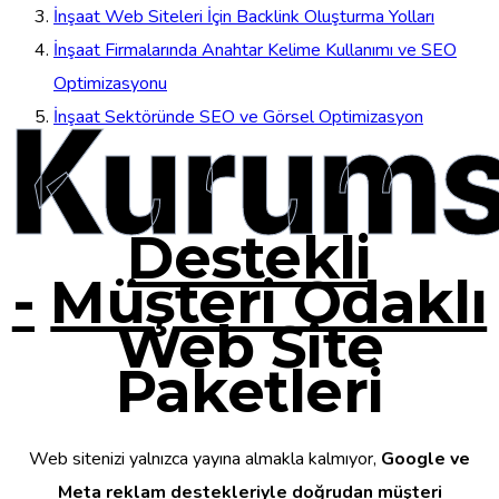
İnşaat Web Siteleri İçin Backlink Oluşturma Yolları
İnşaat Firmalarında Anahtar Kelime Kullanımı ve SEO
Optimizasyonu
Kurums
İnşaat Sektöründe SEO ve Görsel Optimizasyon
Destekli
-
Müşteri Odaklı
Web Site
Paketleri
Web sitenizi yalnızca yayına almakla kalmıyor,
Google ve
Meta reklam destekleriyle doğrudan müşteri