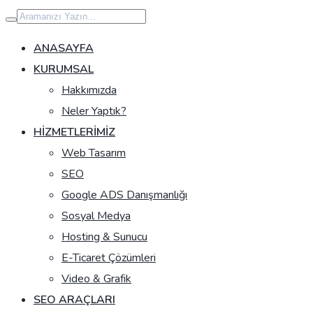
İçeriğe
geç
ANASAYFA
KURUMSAL
Hakkımızda
Neler Yaptık?
HIZMETLERIMIZ
Web Tasarım
SEO
Google ADS Danışmanlığı
Sosyal Medya
Hosting & Sunucu
E-Ticaret Çözümleri
Video & Grafik
SEO ARAÇLARI