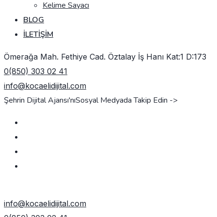
Kelime Sayacı
BLOG
İLETIŞIM
Ömerağa Mah. Fethiye Cad. Öztalay İş Hanı Kat:1 D:173
0(850) 303 02 41
info@kocaelidijital.com
Şehrin Dijital Ajansı'nı
Sosyal Medyada Takip Edin ->
TEKLIF AL
info@kocaelidijital.com