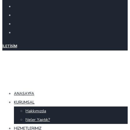
İLETIŞIM
ANASAYFA
KURUMSAL
Hakkımızda
Neler Yaptık?
HIZMETLERIMIZ