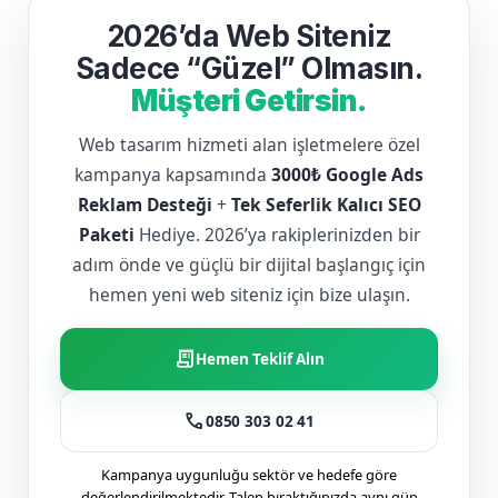
2026’da Web Siteniz
Sadece “Güzel” Olmasın.
Müşteri Getirsin.
Web tasarım hizmeti alan işletmelere özel
kampanya kapsamında
3000₺ Google Ads
Reklam Desteği
+
Tek Seferlik Kalıcı SEO
Paketi
Hediye. 2026’ya rakiplerinizden bir
adım önde ve güçlü bir dijital başlangıç için
hemen yeni web siteniz için bize ulaşın.
receipt_long
Hemen Teklif Alın
call
0850 303 02 41
Kampanya uygunluğu sektör ve hedefe göre
değerlendirilmektedir. Talep bıraktığınızda aynı gün