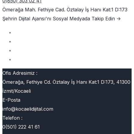
0(850) 303 02 41
Ömerağa Mah. Fethiye Cad. Öztalay İş Hanı Kat:1 D:173
Şehrin Dijital Ajansı'nı
Sosyal Medyada Takip Edin ->
Ofis Adresimiz :
Ömerağa, Fethiye Cd. Öztalay İş Hanı Kat:1 D:173, 41300
İzmit/Kocaeli
E-Posta
info@kocaelidijital.com
Telefon :
0(501) 222 41 61