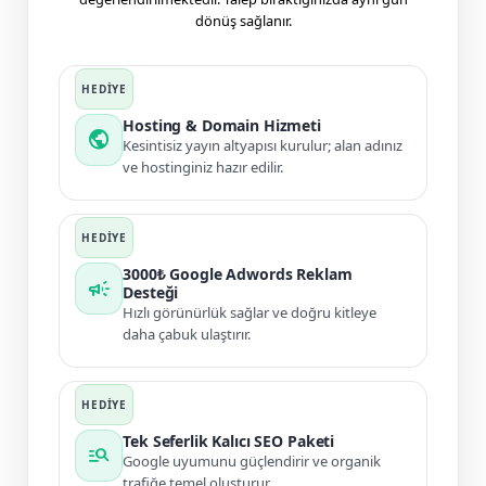
dönüş sağlanır.
Hosting & Domain Hizmeti
public
Kesintisiz yayın altyapısı kurulur; alan adınız
ve hostinginiz hazır edilir.
3000₺ Google Adwords Reklam
campaign
Desteği
Hızlı görünürlük sağlar ve doğru kitleye
daha çabuk ulaştırır.
Tek Seferlik Kalıcı SEO Paketi
manage_search
Google uyumunu güçlendirir ve organik
trafiğe temel oluşturur.