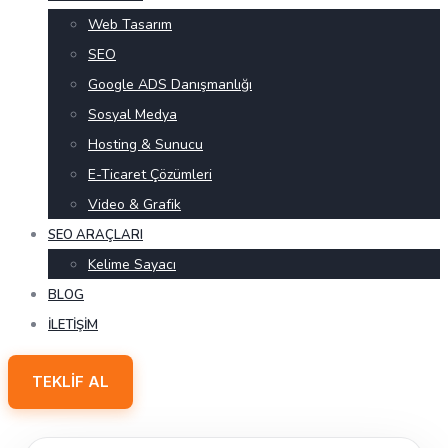
Web Tasarım
SEO
Google ADS Danışmanlığı
Sosyal Medya
Hosting & Sunucu
E-Ticaret Çözümleri
Video & Grafik
SEO ARAÇLARI
Kelime Sayacı
BLOG
İLETIŞIM
TEKLIF AL