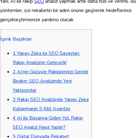
Yani, AI ile rakip
SEO
analizi yapmak artık daha hızlı ve verimli. Bu
yöntemler, sizi rekabetin bir adım önüne geçirerek hedeflerinizi
gerçekleştirmenize yardımcı olacak.
İçerik Başlıkları
1
Yapay Zeka ile SEO Savaşları:
Rakip Analizinin Geleceği!
2
AI’nin Gücüyle Rakiplerinizi Geride
Bırakın: SEO Analizinde Yeni
Yaklaşımlar
3
Rakip SEO Analizinde Yapay Zeka
Kullanmanın 5 Kilit Avantajı
4
AI ile Başarıya Giden Yol: Rakip
SEO Analizi Nasıl Yapılır?
5
Dijital Dünyada Rekabet