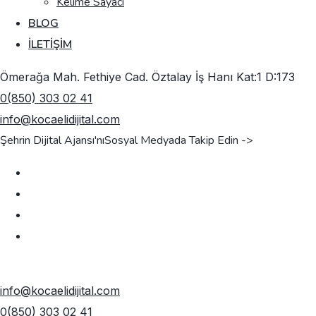
Kelime Sayacı
BLOG
İLETIŞIM
Ömerağa Mah. Fethiye Cad. Öztalay İş Hanı Kat:1 D:173
0(850) 303 02 41
info@kocaelidijital.com
Şehrin Dijital Ajansı'nı
Sosyal Medyada Takip Edin ->
TEKLIF AL
info@kocaelidijital.com
0(850) 303 02 41