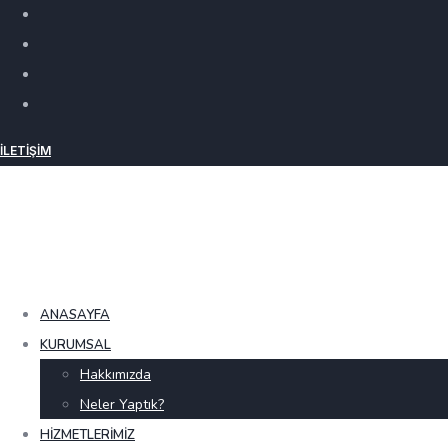
İLETIŞIM
ANASAYFA
KURUMSAL
Hakkımızda
Neler Yaptık?
HIZMETLERIMIZ