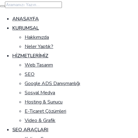
İçeriğe
geç
ANASAYFA
KURUMSAL
Hakkımızda
Neler Yaptık?
HIZMETLERIMIZ
Web Tasarım
SEO
Google ADS Danışmanlığı
Sosyal Medya
Hosting & Sunucu
E-Ticaret Çözümleri
Video & Grafik
SEO ARAÇLARI