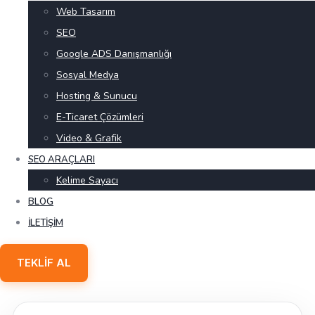
Web Tasarım
SEO
Google ADS Danışmanlığı
Sosyal Medya
Hosting & Sunucu
E-Ticaret Çözümleri
Video & Grafik
SEO ARAÇLARI
Kelime Sayacı
BLOG
İLETIŞIM
TEKLIF AL