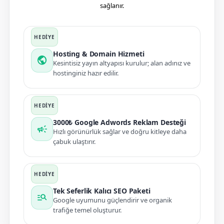
sağlanır.
Hosting & Domain Hizmeti
public
Kesintisiz yayın altyapısı kurulur; alan adınız ve
hostinginiz hazır edilir.
3000₺ Google Adwords Reklam Desteği
campaign
Hızlı görünürlük sağlar ve doğru kitleye daha
çabuk ulaştırır.
Tek Seferlik Kalıcı SEO Paketi
manage_search
Google uyumunu güçlendirir ve organik
trafiğe temel oluşturur.