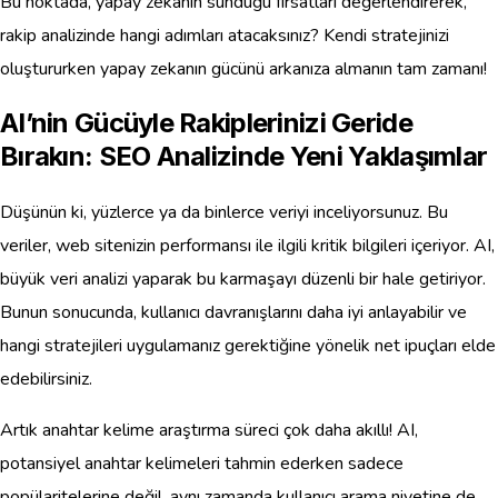
Bu noktada, yapay zekanın sunduğu fırsatları değerlendirerek,
rakip analizinde hangi adımları atacaksınız? Kendi stratejinizi
oluştururken yapay zekanın gücünü arkanıza almanın tam zamanı!
AI’nin Gücüyle Rakiplerinizi Geride
Bırakın: SEO Analizinde Yeni Yaklaşımlar
Düşünün ki, yüzlerce ya da binlerce veriyi inceliyorsunuz. Bu
veriler, web sitenizin performansı ile ilgili kritik bilgileri içeriyor. AI,
büyük veri analizi yaparak bu karmaşayı düzenli bir hale getiriyor.
Bunun sonucunda, kullanıcı davranışlarını daha iyi anlayabilir ve
hangi stratejileri uygulamanız gerektiğine yönelik net ipuçları elde
edebilirsiniz.
Artık anahtar kelime araştırma süreci çok daha akıllı! AI,
potansiyel anahtar kelimeleri tahmin ederken sadece
popülaritelerine değil, aynı zamanda kullanıcı arama niyetine de