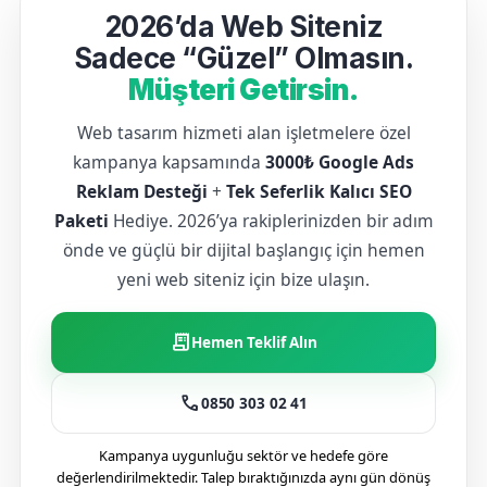
2026’da Web Siteniz
Sadece “Güzel” Olmasın.
Müşteri Getirsin.
Web tasarım hizmeti alan işletmelere özel
kampanya kapsamında
3000₺ Google Ads
Reklam Desteği
+
Tek Seferlik Kalıcı SEO
Paketi
Hediye. 2026’ya rakiplerinizden bir adım
önde ve güçlü bir dijital başlangıç için hemen
yeni web siteniz için bize ulaşın.
receipt_long
Hemen Teklif Alın
call
0850 303 02 41
Kampanya uygunluğu sektör ve hedefe göre
değerlendirilmektedir. Talep bıraktığınızda aynı gün dönüş