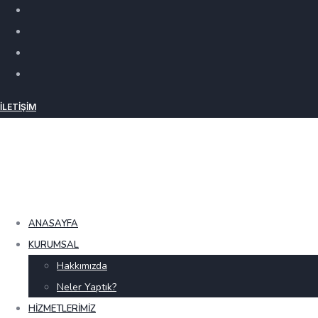
İLETIŞIM
ANASAYFA
KURUMSAL
Hakkımızda
Neler Yaptık?
HIZMETLERIMIZ