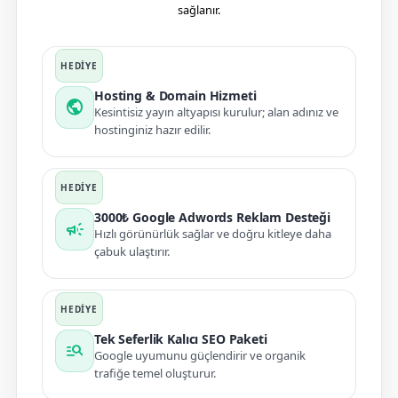
sağlanır.
Hosting & Domain Hizmeti
public
Kesintisiz yayın altyapısı kurulur; alan adınız ve
hostinginiz hazır edilir.
3000₺ Google Adwords Reklam Desteği
campaign
Hızlı görünürlük sağlar ve doğru kitleye daha
çabuk ulaştırır.
Tek Seferlik Kalıcı SEO Paketi
manage_search
Google uyumunu güçlendirir ve organik
trafiğe temel oluşturur.