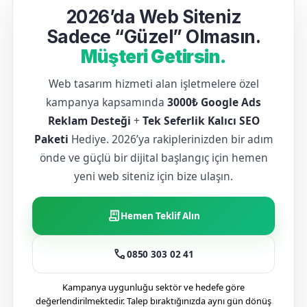
2026’da Web Siteniz
Sadece “Güzel” Olmasın.
Müşteri Getirsin.
Web tasarım hizmeti alan işletmelere özel
kampanya kapsamında
3000₺ Google Ads
Reklam Desteği
+
Tek Seferlik Kalıcı SEO
Paketi
Hediye. 2026’ya rakiplerinizden bir adım
önde ve güçlü bir dijital başlangıç için hemen
yeni web siteniz için bize ulaşın.
receipt_long
Hemen Teklif Alın
call
0850 303 02 41
Kampanya uygunluğu sektör ve hedefe göre
değerlendirilmektedir. Talep bıraktığınızda aynı gün dönüş