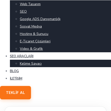
Web Tasarım
SEO
Google ADS Danışmanlığı
Sosyal Medya
Hosting & Sunucu
E-Ticaret Çözümleri
Video & Grafik
SEO ARAÇLARI
Kelime Sayacı
BLOG
İLETIŞIM
TEKLIF AL