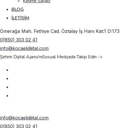
Kelime Sayacı
BLOG
İLETIŞIM
Ömerağa Mah. Fethiye Cad. Öztalay İş Hanı Kat:1 D:173
0(850) 303 02 41
info@kocaelidijital.com
Şehrin Dijital Ajansı'nı
Sosyal Medyada Takip Edin ->
TEKLIF AL
info@kocaelidijital.com
0(850) 303 02 41