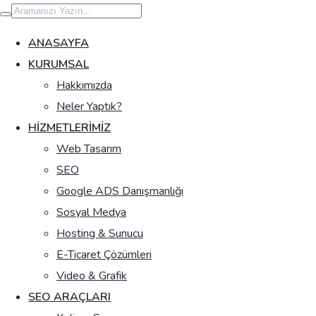
İçeriğe
geç
ANASAYFA
KURUMSAL
Hakkımızda
Neler Yaptık?
HIZMETLERIMIZ
Web Tasarım
SEO
Google ADS Danışmanlığı
Sosyal Medya
Hosting & Sunucu
E-Ticaret Çözümleri
Video & Grafik
SEO ARAÇLARI