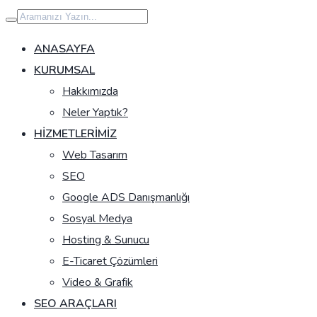
İçeriğe
geç
ANASAYFA
KURUMSAL
Hakkımızda
Neler Yaptık?
HIZMETLERIMIZ
Web Tasarım
SEO
Google ADS Danışmanlığı
Sosyal Medya
Hosting & Sunucu
E-Ticaret Çözümleri
Video & Grafik
SEO ARAÇLARI