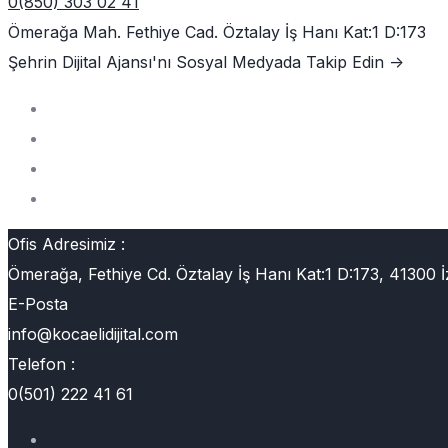
0(850) 303 02 41
Ömerağa Mah. Fethiye Cad. Öztalay İş Hanı Kat:1 D:173
Şehrin Dijital Ajansı'nı
Sosyal Medyada Takip Edin ->
Ofis Adresimiz :
Ömerağa, Fethiye Cd. Öztalay İş Hanı Kat:1 D:173, 41300 İ
E-Posta
info@kocaelidijital.com
Telefon :
0(501) 222 41 61