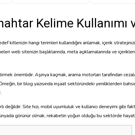
Anahtar Kelime Kullanımı
f kitlenizin hangi terimleri kullandığını anlamak, içerik stratejinizi 
imeleri web sitenizin başlıklarında, meta açıklamalarında ve içerikl
ştirmek önemlidir. Aşırıya kaçmak, arama motorları tarafından cezala
Örneğin, bir blog yazısında inşaat sektöründeki yeniliklerden bahsede
.
 değildir. Site hızı, mobil uyumluluk ve kullanıcı deneyimi gibi fak
tal dünyada görünür olmak, rekabetin yoğun olduğu bu sektörde hayati