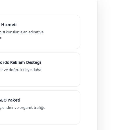
 Hizmeti
pısı kurulur; alan adınız ve
r.
ords Reklam Desteği
ar ve doğru kitleye daha
 SEO Paketi
ndirir ve organik trafiğe