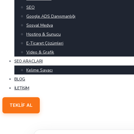
SEO
Google ADS Danışmanlığı
Sosyal Medya
Hosting & Sunucu
E-Ticaret Çözümleri
Video & Grafik
SEO ARAÇLARI
Kelime Sayacı
BLOG
İLETIŞIM
TEKLIF AL