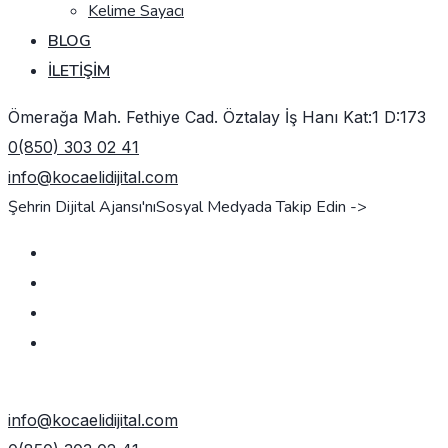
Kelime Sayacı
BLOG
İLETIŞIM
Ömerağa Mah. Fethiye Cad. Öztalay İş Hanı Kat:1 D:173
0(850) 303 02 41
info@kocaelidijital.com
Şehrin Dijital Ajansı'nı
Sosyal Medyada Takip Edin ->
TEKLIF AL
info@kocaelidijital.com