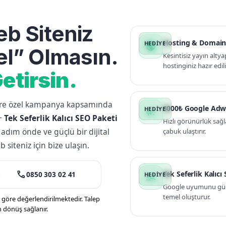
b Siteniz
Hosting & Domain
public
l” Olmasın.
Kesintisiz yayın altya
hostinginiz hazır edili
etirsin.
lere özel kampanya kapsamında
3000₺ Google Adw
campaign
+
Tek Seferlik Kalıcı SEO Paketi
Hızlı görünürlük sağl
 adım önde ve güçlü bir dijital
çabuk ulaştırır.
siteniz için bize ulaşın.
call
Tek Seferlik Kalıcı
0850 303 02 41
manage_search
Google uyumunu güçle
temel oluşturur.
öre değerlendirilmektedir. Talep
n dönüş sağlanır.