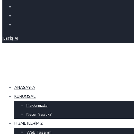
İLETIŞIM
ANASAYFA
KURUMSAL
Hakkımızda
Neler Yaptık?
HIZMETLERIMIZ
Web Tasarım