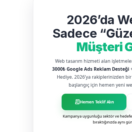
2026’da We
Sadece “Güze
Müşteri G
Web tasarım hizmeti alan işletme
3000₺ Google Ads Reklam Desteği
Hediye. 2026’ya rakiplerinizden bir
başlangıç için hemen yeni web 
receipt_long
Hemen Teklif Alın
Kampanya uygunluğu sektör ve hedefe g
bıraktığınızda aynı gü