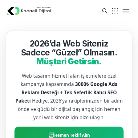
2026’da Web Siteniz
Sadece “Güzel” Olmasın.
Müşteri Getirsin.
Web tasarım hizmeti alan işletmelere özel
kampanya kapsamında
3000₺ Google Ads
Reklam Desteği
+
Tek Seferlik Kalıcı SEO
Paketi
Hediye. 2026’ya rakiplerinizden bir adım
önde ve güçlü bir dijital başlangıç için hemen
yeni web siteniz için bize ulaşın.
receipt_long
Hemen Teklif Alın