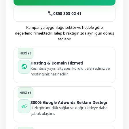
call
0850 303 02 41
Kampanya uygunluğu sektör ve hedefe göre
değerlendirilmektedir. Talep bıraktığınızda aynı gün dönüş
sağlanır.
Hosting & Domain Hizmeti
public
Kesintisiz yayın altyapısı kurulur; alan adınız ve
hostinginiz hazır edilir.
3000₺ Google Adwords Reklam Desteği
campaign
Hızlı görünürlük sağlar ve doğru kitleye daha
çabuk ulaştırır.