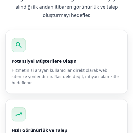
alındığı ilk andan itibaren görünürlük ve talep
oluşturmayı hedefler.
search
Potansiyel Müşterilere Ulaşın
Hizmetinizi arayan kullanıcılar direkt olarak web
sitenize yönlendirilir. Rastgele değil, ihtiyacı olan kitle
hedeflenir.
trending_up
Hızlı Görünürlük ve Talep