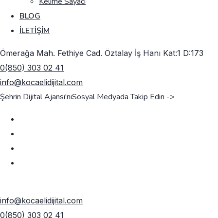
Kelime Sayacı
BLOG
İLETIŞIM
Ömerağa Mah. Fethiye Cad. Öztalay İş Hanı Kat:1 D:173
0(850) 303 02 41
info@kocaelidijital.com
Şehrin Dijital Ajansı'nı
Sosyal Medyada Takip Edin ->
TEKLIF AL
info@kocaelidijital.com
0(850) 303 02 41