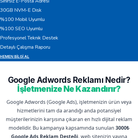
Sınırsız E-Posta Adresi
30GB NVM-E Disk
%100 Mobil Uyumlu
%100 SEO Uyumlu
Profesyonel Teknik Destek
Detaylı Çalışma Raporu
HEMEN BILGI AL
Google Adwords Reklamı Nedir?
İşletmenize Ne Kazandırır?
Google Adwords (Google Ads), işletmenizin ürün veya
hizmetlerini tam da arandığı anda potansiyel
müşterilerinizin karşısına çıkaran en hızlı dijital reklam
modelidir. Bu kampanya kapsamında sunulan
3000₺
Google Ads Reklam Desteği
, web sitenizin yayına