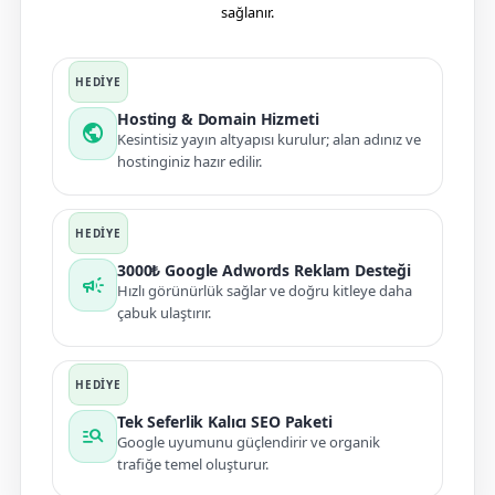
sağlanır.
Hosting & Domain Hizmeti
public
Kesintisiz yayın altyapısı kurulur; alan adınız ve
hostinginiz hazır edilir.
3000₺ Google Adwords Reklam Desteği
campaign
Hızlı görünürlük sağlar ve doğru kitleye daha
çabuk ulaştırır.
Tek Seferlik Kalıcı SEO Paketi
manage_search
Google uyumunu güçlendirir ve organik
trafiğe temel oluşturur.