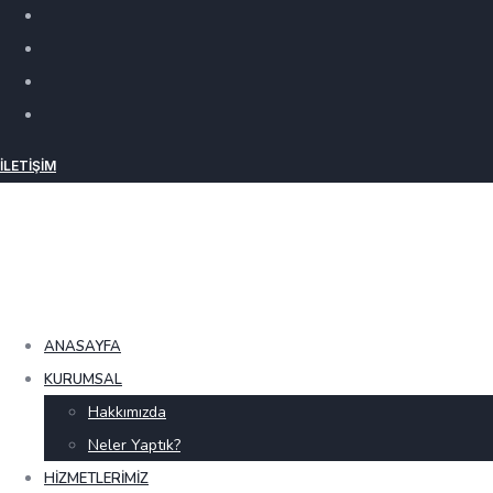
İLETIŞIM
ANASAYFA
KURUMSAL
Hakkımızda
Neler Yaptık?
HIZMETLERIMIZ