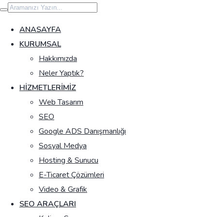
İçeriğe
geç
ANASAYFA
KURUMSAL
Hakkımızda
Neler Yaptık?
HIZMETLERIMIZ
Web Tasarım
SEO
Google ADS Danışmanlığı
Sosyal Medya
Hosting & Sunucu
E-Ticaret Çözümleri
Video & Grafik
SEO ARAÇLARI