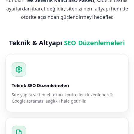
sunulan
Tek Seferlik Kalıcı SEO Paketi
, sadece teknik
ayarlardan ibaret değildir; sitenizi hem altyapı hem de
otorite açısından güçlendirmeyi hedefler.
Teknik & Altyapı
SEO Düzenlemeleri
settings
Teknik SEO Düzenlemeleri
Site yapısı ve temel teknik kontroller düzenlenerek
Google taraması sağlıklı hale getirilir.
description