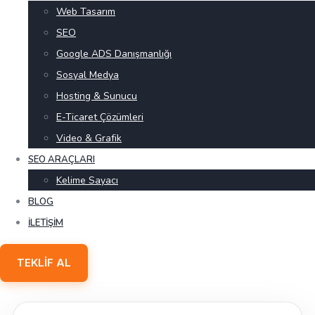
Web Tasarım
SEO
Google ADS Danışmanlığı
Sosyal Medya
Hosting & Sunucu
E-Ticaret Çözümleri
Video & Grafik
SEO ARAÇLARI
Kelime Sayacı
BLOG
İLETIŞIM
TEKLIF AL