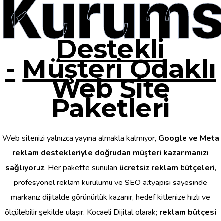
Kurums
Destekli
-
Müşteri Odaklı
Web Site
Paketleri
Web sitenizi yalnızca yayına almakla kalmıyor,
Google ve Meta
reklam destekleriyle doğrudan müşteri kazanmanızı
sağlıyoruz
. Her pakette sunulan
ücretsiz reklam bütçeleri
,
profesyonel reklam kurulumu ve SEO altyapısı sayesinde
markanız dijitalde görünürlük kazanır, hedef kitlenize hızlı ve
ölçülebilir şekilde ulaşır. Kocaeli Dijital olarak;
reklam bütçesi