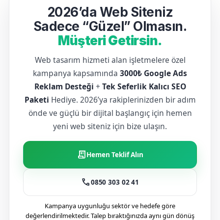
2026’da Web Siteniz
Sadece “Güzel” Olmasın.
Müşteri Getirsin.
Web tasarım hizmeti alan işletmelere özel
kampanya kapsamında
3000₺ Google Ads
Reklam Desteği
+
Tek Seferlik Kalıcı SEO
Paketi
Hediye. 2026’ya rakiplerinizden bir adım
önde ve güçlü bir dijital başlangıç için hemen
yeni web siteniz için bize ulaşın.
receipt_long
Hemen Teklif Alın
call
0850 303 02 41
Kampanya uygunluğu sektör ve hedefe göre
değerlendirilmektedir. Talep bıraktığınızda aynı gün dönüş