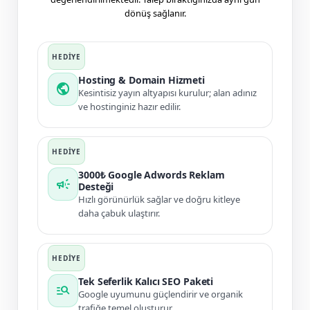
dönüş sağlanır.
Hosting & Domain Hizmeti
public
Kesintisiz yayın altyapısı kurulur; alan adınız
ve hostinginiz hazır edilir.
3000₺ Google Adwords Reklam
campaign
Desteği
Hızlı görünürlük sağlar ve doğru kitleye
daha çabuk ulaştırır.
Tek Seferlik Kalıcı SEO Paketi
manage_search
Google uyumunu güçlendirir ve organik
trafiğe temel oluşturur.