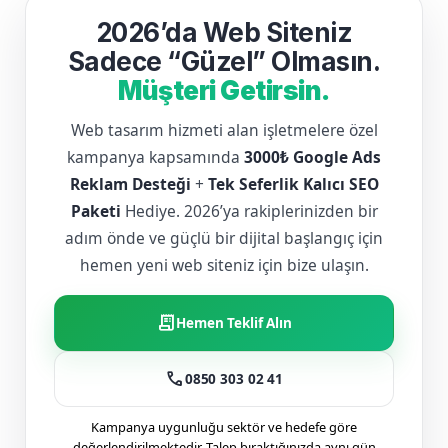
2026’da Web Siteniz
Sadece “Güzel” Olmasın.
Müşteri Getirsin.
Web tasarım hizmeti alan işletmelere özel
kampanya kapsamında
3000₺ Google Ads
Reklam Desteği
+
Tek Seferlik Kalıcı SEO
Paketi
Hediye. 2026’ya rakiplerinizden bir
adım önde ve güçlü bir dijital başlangıç için
hemen yeni web siteniz için bize ulaşın.
receipt_long
Hemen Teklif Alın
call
0850 303 02 41
Kampanya uygunluğu sektör ve hedefe göre
değerlendirilmektedir. Talep bıraktığınızda aynı gün