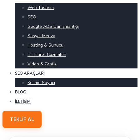
Web Tasarım
SEO
Google ADS Danışmanlığı
Sosyal Medya
Hosting & Sunucu
E-Ticaret Çözümleri
Video & Grafik
SEO ARAÇLARI
Kelime Sayacı
BLOG
İLETIŞIM
TEKLIF AL