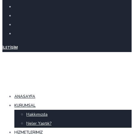
İLETIŞIM
ANASAYFA
KURUMSAL
Hakkımızda
Neler Yaptık?
HIZMETLERIMIZ