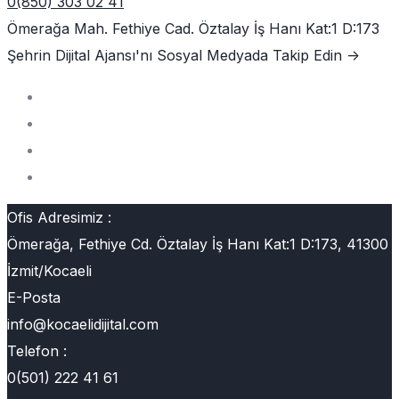
0(850) 303 02 41
Ömerağa Mah. Fethiye Cad. Öztalay İş Hanı Kat:1 D:173
Şehrin Dijital Ajansı'nı
Sosyal Medyada Takip Edin ->
Ofis Adresimiz :
Ömerağa, Fethiye Cd. Öztalay İş Hanı Kat:1 D:173, 41300
İzmit/Kocaeli
E-Posta
info@kocaelidijital.com
Telefon :
0(501) 222 41 61