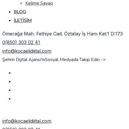
Kelime Sayacı
BLOG
İLETIŞIM
Ömerağa Mah. Fethiye Cad. Öztalay İş Hanı Kat:1 D:173
0(850) 303 02 41
info@kocaelidijital.com
Şehrin Dijital Ajansı'nı
Sosyal Medyada Takip Edin ->
TEKLIF AL
info@kocaelidijital.com