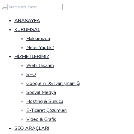
İçeriğe
geç
ANASAYFA
KURUMSAL
Hakkımızda
Neler Yaptık?
HIZMETLERIMIZ
Web Tasarım
SEO
Google ADS Danışmanlığı
Sosyal Medya
Hosting & Sunucu
E-Ticaret Çözümleri
Video & Grafik
SEO ARAÇLARI