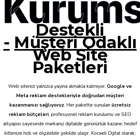
Kurums
Destekli
-
Müşteri Odaklı
Web Site
Paketleri
Web sitenizi yalnızca yayına almakla kalmıyor,
Google ve
Meta reklam destekleriyle doğrudan müşteri
kazanmanızı sağlıyoruz
. Her pakette sunulan
ücretsiz
reklam bütçeleri
, profesyonel reklam kurulumu ve SEO
altyapısı sayesinde markanız dijitalde görünürlük kazanır, hedef
kitlenize hızlı ve ölçülebilir şekilde ulaşır. Kocaeli Dijital olarak;