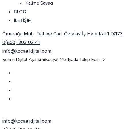
Kelime Sayacı
BLOG
İLETIŞIM
Ömerağa Mah. Fethiye Cad. Öztalay İş Hanı Kat:1 D:173
0(850) 303 02 41
info@kocaelidijital.com
Şehrin Dijital Ajansı'nı
Sosyal Medyada Takip Edin ->
TEKLIF AL
info@kocaelidijital.com