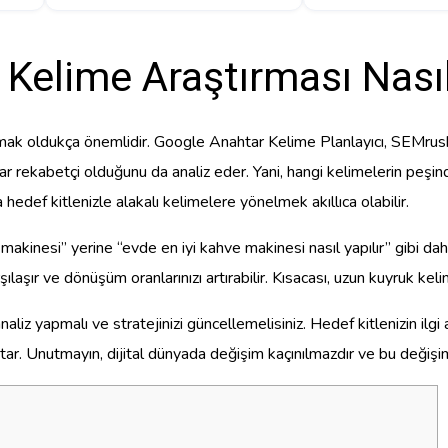
Kelime Araştırması Nasıl
mak oldukça önemlidir. Google Anahtar Kelime Planlayıcı, SEMrush 
adar rekabetçi olduğunu da analiz eder. Yani, hangi kelimelerin peşi
edef kitlenizle alakalı kelimelere yönelmek akıllıca olabilir.
akinesi” yerine “evde en iyi kahve makinesi nasıl yapılır” gibi daha
ılaşır ve dönüşüm oranlarınızı artırabilir. Kısacası, uzun kuyruk kel
analiz yapmalı ve stratejinizi güncellemelisiniz. Hedef kitlenizin ilg
tar. Unutmayın, dijital dünyada değişim kaçınılmazdır ve bu değişi