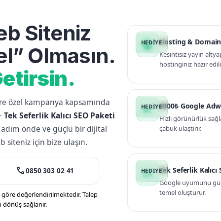
b Siteniz
Hosting & Domain
public
l” Olmasın.
Kesintisiz yayın altya
hostinginiz hazır edili
etirsin.
lere özel kampanya kapsamında
3000₺ Google Adw
campaign
+
Tek Seferlik Kalıcı SEO Paketi
Hızlı görünürlük sağl
 adım önde ve güçlü bir dijital
çabuk ulaştırır.
siteniz için bize ulaşın.
call
Tek Seferlik Kalıcı
0850 303 02 41
manage_search
Google uyumunu güçle
temel oluşturur.
öre değerlendirilmektedir. Talep
n dönüş sağlanır.