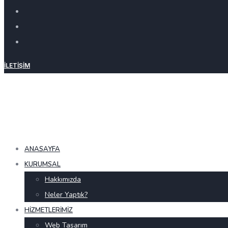
İLETIŞIM
ANASAYFA
KURUMSAL
Hakkımızda
Neler Yaptık?
HIZMETLERIMIZ
Web Tasarım