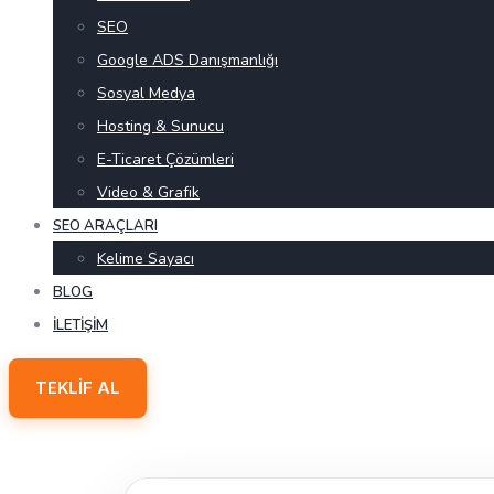
SEO
Google ADS Danışmanlığı
Sosyal Medya
Hosting & Sunucu
E-Ticaret Çözümleri
Video & Grafik
SEO ARAÇLARI
Kelime Sayacı
BLOG
İLETIŞIM
TEKLIF AL