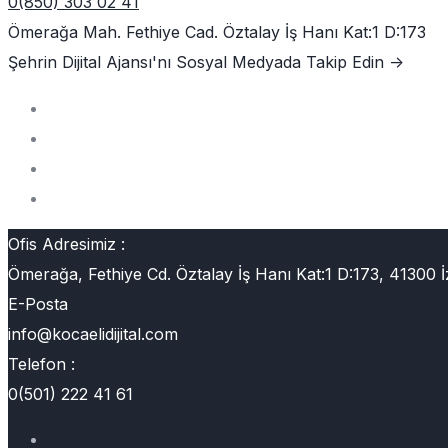
0(850) 303 02 41
Ömerağa Mah. Fethiye Cad. Öztalay İş Hanı Kat:1 D:173
Şehrin Dijital Ajansı'nı
Sosyal Medyada Takip Edin ->
Ofis Adresimiz :
Ömerağa, Fethiye Cd. Öztalay İş Hanı Kat:1 D:173, 41300 İ
E-Posta
info@kocaelidijital.com
Telefon :
0(501) 222 41 61