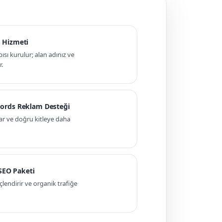
 Hizmeti
pısı kurulur; alan adınız ve
r.
ords Reklam Desteği
ar ve doğru kitleye daha
 SEO Paketi
ndirir ve organik trafiğe