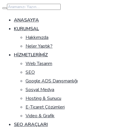
İçeriğe
geç
ANASAYFA
KURUMSAL
Hakkımızda
Neler Yaptık?
HIZMETLERIMIZ
Web Tasarım
SEO
Google ADS Danışmanlığı
Sosyal Medya
Hosting & Sunucu
E-Ticaret Çözümleri
Video & Grafik
SEO ARAÇLARI