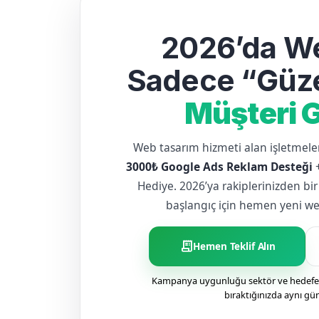
2026’da We
Sadece “Güze
Müşteri G
Web tasarım hizmeti alan işletme
3000₺ Google Ads Reklam Desteği
Hediye. 2026’ya rakiplerinizden bir
başlangıç için hemen yeni web 
receipt_long
Hemen Teklif Alın
Kampanya uygunluğu sektör ve hedefe g
bıraktığınızda aynı gü