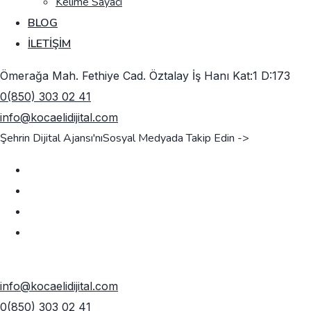
Kelime Sayacı
BLOG
İLETIŞIM
Ömerağa Mah. Fethiye Cad. Öztalay İş Hanı Kat:1 D:173
0(850) 303 02 41
info@kocaelidijital.com
Şehrin Dijital Ajansı'nı
Sosyal Medyada Takip Edin ->
TEKLIF AL
info@kocaelidijital.com
0(850) 303 02 41