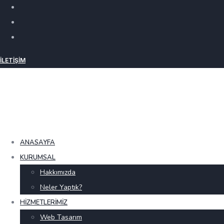
İLETIŞIM
ANASAYFA
KURUMSAL
Hakkımızda
Neler Yaptık?
HIZMETLERIMIZ
Web Tasarım