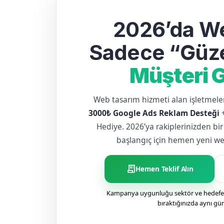
2026’da We
Sadece “Güze
Müşteri G
Web tasarım hizmeti alan işletme
3000₺ Google Ads Reklam Desteği
Hediye. 2026’ya rakiplerinizden bir
başlangıç için hemen yeni web 
receipt_long
Hemen Teklif Alın
Kampanya uygunluğu sektör ve hedefe g
bıraktığınızda aynı gü