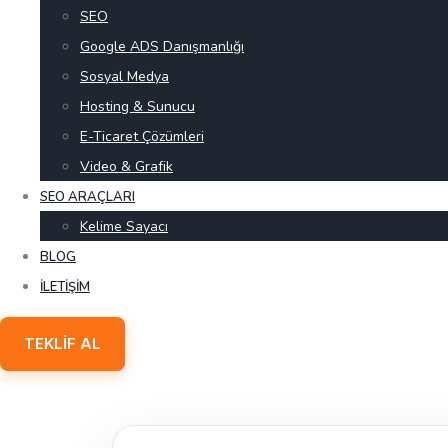
SEO
Google ADS Danışmanlığı
Sosyal Medya
Hosting & Sunucu
E-Ticaret Çözümleri
Video & Grafik
SEO ARAÇLARI
Kelime Sayacı
BLOG
İLETIŞIM
TEKLIF AL