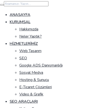
İçeriğe
geç
ANASAYFA
KURUMSAL
Hakkımızda
Neler Yaptık?
HIZMETLERIMIZ
Web Tasarım
SEO
Google ADS Danışmanlığı
Sosyal Medya
Hosting & Sunucu
E-Ticaret Çözümleri
Video & Grafik
SEO ARAÇLARI