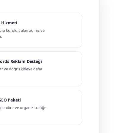
 Hizmeti
pısı kurulur; alan adınız ve
r.
ords Reklam Desteği
ar ve doğru kitleye daha
 SEO Paketi
ndirir ve organik trafiğe