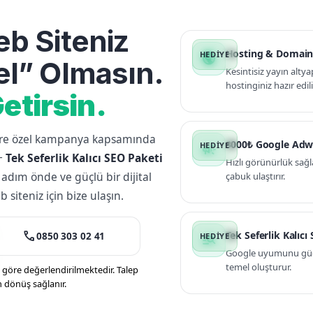
b Siteniz
Hosting & Domain
public
l” Olmasın.
Kesintisiz yayın altya
hostinginiz hazır edili
etirsin.
lere özel kampanya kapsamında
3000₺ Google Adw
campaign
+
Tek Seferlik Kalıcı SEO Paketi
Hızlı görünürlük sağl
 adım önde ve güçlü bir dijital
çabuk ulaştırır.
siteniz için bize ulaşın.
call
Tek Seferlik Kalıcı
0850 303 02 41
manage_search
Google uyumunu güçle
temel oluşturur.
öre değerlendirilmektedir. Talep
n dönüş sağlanır.