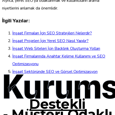
Ayrıca, yerel SEO’ya odaklanmak ve kullanıcıların arama
niyetlerini anlamak da önemlidir.
İlgili Yazılar:
İnşaat Firmaları İçin SEO Stratejileri Nelerdir?
İnşaat Projeleri İçin Yerel SEO Nasıl Yapılır?
İnşaat Web Siteleri İçin Backlink Oluşturma Yolları
İnşaat Firmalarında Anahtar Kelime Kullanımı ve SEO
Optimizasyonu
Kurums
İnşaat Sektöründe SEO ve Görsel Optimizasyon
Destekli
-
Müşteri Odaklı