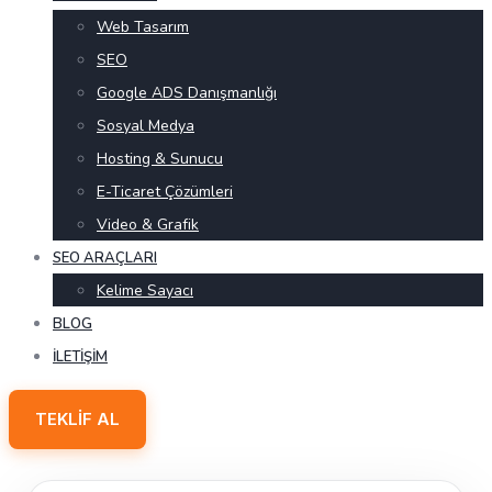
Web Tasarım
SEO
Google ADS Danışmanlığı
Sosyal Medya
Hosting & Sunucu
E-Ticaret Çözümleri
Video & Grafik
SEO ARAÇLARI
Kelime Sayacı
BLOG
İLETIŞIM
TEKLIF AL