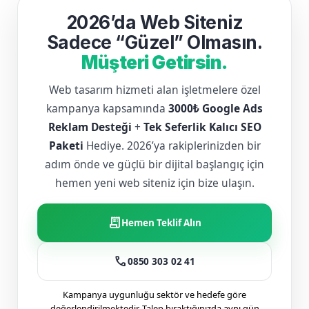
2026’da Web Siteniz
Sadece “Güzel” Olmasın.
Müşteri Getirsin.
Web tasarım hizmeti alan işletmelere özel
kampanya kapsamında
3000₺ Google Ads
Reklam Desteği
+
Tek Seferlik Kalıcı SEO
Paketi
Hediye. 2026’ya rakiplerinizden bir
adım önde ve güçlü bir dijital başlangıç için
hemen yeni web siteniz için bize ulaşın.
receipt_long
Hemen Teklif Alın
call
0850 303 02 41
Kampanya uygunluğu sektör ve hedefe göre
değerlendirilmektedir. Talep bıraktığınızda aynı gün