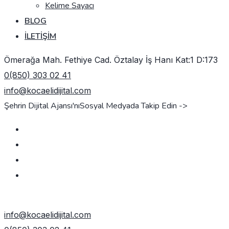
Kelime Sayacı
BLOG
İLETIŞIM
Ömerağa Mah. Fethiye Cad. Öztalay İş Hanı Kat:1 D:173
0(850) 303 02 41
info@kocaelidijital.com
Şehrin Dijital Ajansı'nı
Sosyal Medyada Takip Edin ->
TEKLIF AL
info@kocaelidijital.com