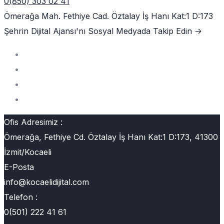
0(850) 303 02 41
Ömerağa Mah. Fethiye Cad. Öztalay İş Hanı Kat:1 D:173
Şehrin Dijital Ajansı'nı
Sosyal Medyada Takip Edin ->
Ofis Adresimiz :
Ömerağa, Fethiye Cd. Öztalay İş Hanı Kat:1 D:173, 41300
İzmit/Kocaeli
E-Posta
info@kocaelidijital.com
Telefon :
0(501) 222 41 61