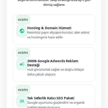
dönüş sağlanır.
Hosting & Domain Hizmeti
public
Kesintisiz yayın altyapısı kurulur; alan adınız
ve hostinginiz hazır edilir.
3000₺ Google Adwords Reklam
campaign
Desteği
Hızlı görünürlük sağlar ve doğru kitleye
daha çabuk ulaştırır.
Tek Seferlik Kalıcı SEO Paketi
manage_search
Google uyumunu güçlendirir ve organik
trafiğe temel oluşturur.