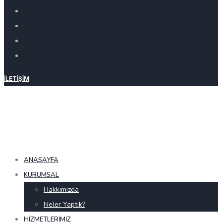
İLETIŞIM
ANASAYFA
KURUMSAL
Hakkımızda
Neler Yaptık?
HIZMETLERIMIZ