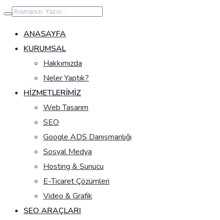
İçeriğe
geç
ANASAYFA
KURUMSAL
Hakkımızda
Neler Yaptık?
HIZMETLERIMIZ
Web Tasarım
SEO
Google ADS Danışmanlığı
Sosyal Medya
Hosting & Sunucu
E-Ticaret Çözümleri
Video & Grafik
SEO ARAÇLARI