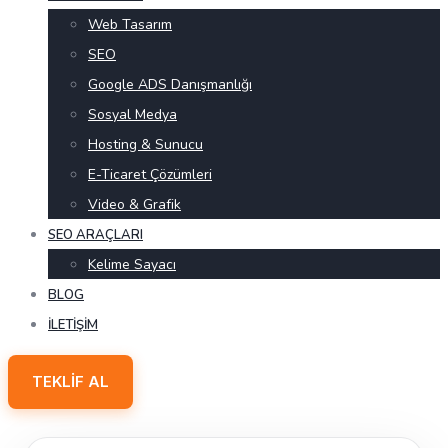
Web Tasarım
SEO
Google ADS Danışmanlığı
Sosyal Medya
Hosting & Sunucu
E-Ticaret Çözümleri
Video & Grafik
SEO ARAÇLARI
Kelime Sayacı
BLOG
İLETIŞIM
TEKLIF AL