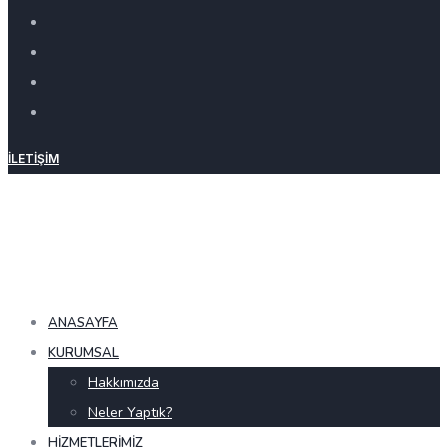
İLETIŞIM
ANASAYFA
KURUMSAL
Hakkımızda
Neler Yaptık?
HIZMETLERIMIZ