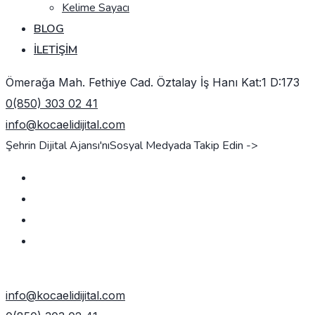
Kelime Sayacı
BLOG
İLETIŞIM
Ömerağa Mah. Fethiye Cad. Öztalay İş Hanı Kat:1 D:173
0(850) 303 02 41
info@kocaelidijital.com
Şehrin Dijital Ajansı'nı
Sosyal Medyada Takip Edin ->
TEKLIF AL
info@kocaelidijital.com