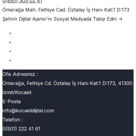
0(850) 303 02 41
Ömerağa Mah. Fethiye Cad. Öztalay İş Hanı Kat:1 D:173
Şehrin Dijital Ajansı'nı
Sosyal Medyada Takip Edin ->
Ofis Adresimiz :
Ömerağa, Fethiye Cd. Öztalay İş Hanı Kat:1 D:173, 41300
İzmit/Kocaeli
E-Posta
info@kocaelidijital.com
Telefon :
0(501) 222 41 61