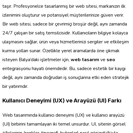
taşır. Profesyonelce tasarlanmış bir web sitesi, markanızın ilk
izlenimini oluşturur ve potansiyel müşterilerinize güven verir.
Bir web sitesi, sadece bir çevrimiçi broşür değil, aynı zamanda
24/7 çalışan bir satış temsilcisidir. Kullanıcıların bilgiye kolayca
ulaşmasını sağlar, ürün veya hizmetlerinizi sergiler ve etkileşim
kurma yolları sunar. Özellikle yerel aramalarda öne çıkmak
isteyen Balya’daki işletmeler için,
web tasarım
ve
seo
entegrasyonu hayati önemdedir. Bu, sadece estetik bir kaygı
değil, aynı zamanda doğrudan iş sonuçlarına etki eden stratejik
bir yatırımdır.
Kullanıcı Deneyimi (UX) ve Arayüzü (UI) Farkı
Web tasarımında kullanıcı deneyimi (UX) ve kullanıcı arayüzü
(UI) birbirini tamamlayan iki temel unsurdur. UI, sitenin görsel
öğelerinin (renkler, tipografi, butonlar) nasıl göründüğüyle