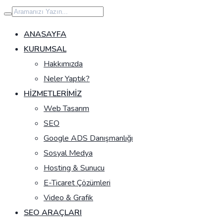
İçeriğe
geç
ANASAYFA
KURUMSAL
Hakkımızda
Neler Yaptık?
HIZMETLERIMIZ
Web Tasarım
SEO
Google ADS Danışmanlığı
Sosyal Medya
Hosting & Sunucu
E-Ticaret Çözümleri
Video & Grafik
SEO ARAÇLARI