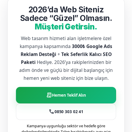
2026’da Web Siteniz
Sadece “Güzel” Olmasın.
Müşteri Getirsin.
Web tasarım hizmeti alan işletmelere özel
kampanya kapsamında
3000₺ Google Ads
Reklam Desteği
+
Tek Seferlik Kalıcı SEO
Paketi
Hediye. 2026’ya rakiplerinizden bir
adım önde ve güçlü bir dijital başlangıç için
hemen yeni web siteniz için bize ulaşın.
receipt_long
Hemen Teklif Alın
call
0850 303 02 41
Kampanya uygunluğu sektör ve hedefe göre
değerlendirilmektedir. Talep bıraktığınızda aynı gün