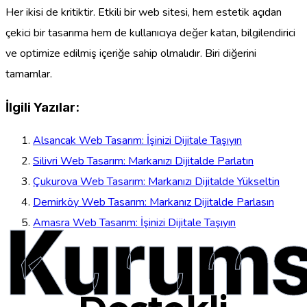
Her ikisi de kritiktir. Etkili bir web sitesi, hem estetik açıdan
çekici bir tasarıma hem de kullanıcıya değer katan, bilgilendirici
ve optimize edilmiş içeriğe sahip olmalıdır. Biri diğerini
tamamlar.
İlgili Yazılar:
Alsancak Web Tasarım: İşinizi Dijitale Taşıyın
Silivri Web Tasarım: Markanızı Dijitalde Parlatın
Çukurova Web Tasarım: Markanızı Dijitalde Yükseltin
Demirköy Web Tasarım: Markanız Dijitalde Parlasın
Kurums
Amasra Web Tasarım: İşinizi Dijitale Taşıyın