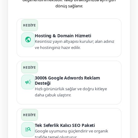
dönüş sağlanır.
Hosting & Domain Hizmeti
public
Kesintisiz yayın altyapısı kurulur; alan adınız
ve hostinginiz hazır edilir.
3000₺ Google Adwords Reklam
campaign
Desteği
Hızlı görünürlük sağlar ve doğru kitleye
daha çabuk ulaştırır.
Tek Seferlik Kalıcı SEO Paketi
manage_search
Google uyumunu güçlendirir ve organik
trafiğe temel oluşturur.