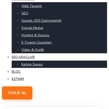
Web Tasarım
SEO
Google ADS Danışmanlığı
Sosyal Medya
Hosting & Sunucu
E-Ticaret Çözümleri
Video & Grafik
SEO ARAÇLARI
Kelime Sayacı
BLOG
İLETIŞIM
TEKLIF AL