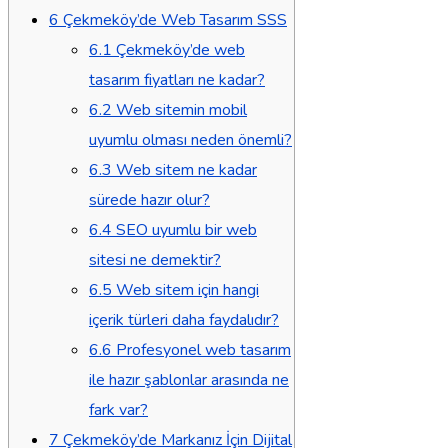
6
Çekmeköy’de Web Tasarım SSS
6.1
Çekmeköy’de web
tasarım fiyatları ne kadar?
6.2
Web sitemin mobil
uyumlu olması neden önemli?
6.3
Web sitem ne kadar
sürede hazır olur?
6.4
SEO uyumlu bir web
sitesi ne demektir?
6.5
Web sitem için hangi
içerik türleri daha faydalıdır?
6.6
Profesyonel web tasarım
ile hazır şablonlar arasında ne
fark var?
7
Çekmeköy’de Markanız İçin Dijital