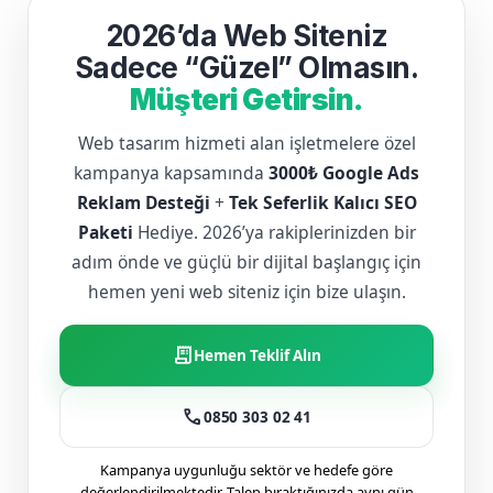
2026’da Web Siteniz
Sadece “Güzel” Olmasın.
Müşteri Getirsin.
Web tasarım hizmeti alan işletmelere özel
kampanya kapsamında
3000₺ Google Ads
Reklam Desteği
+
Tek Seferlik Kalıcı SEO
Paketi
Hediye. 2026’ya rakiplerinizden bir
adım önde ve güçlü bir dijital başlangıç için
hemen yeni web siteniz için bize ulaşın.
receipt_long
Hemen Teklif Alın
call
0850 303 02 41
Kampanya uygunluğu sektör ve hedefe göre
değerlendirilmektedir. Talep bıraktığınızda aynı gün