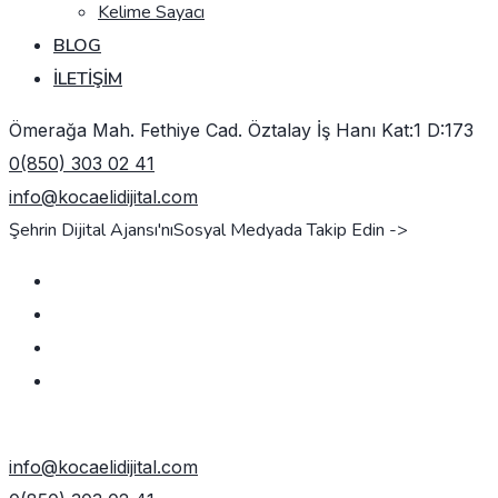
Kelime Sayacı
BLOG
İLETIŞIM
Ömerağa Mah. Fethiye Cad. Öztalay İş Hanı Kat:1 D:173
0(850) 303 02 41
info@kocaelidijital.com
Şehrin Dijital Ajansı'nı
Sosyal Medyada Takip Edin ->
TEKLIF AL
info@kocaelidijital.com