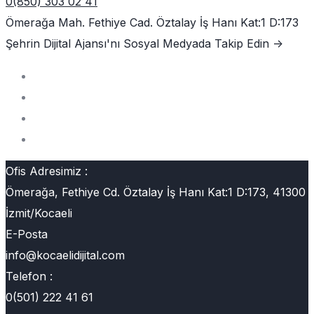
0(850) 303 02 41
Ömerağa Mah. Fethiye Cad. Öztalay İş Hanı Kat:1 D:173
Şehrin Dijital Ajansı'nı
Sosyal Medyada Takip Edin ->
Ofis Adresimiz :
Ömerağa, Fethiye Cd. Öztalay İş Hanı Kat:1 D:173, 41300
İzmit/Kocaeli
E-Posta
info@kocaelidijital.com
Telefon :
0(501) 222 41 61