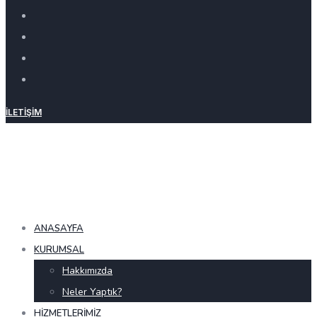
İLETIŞIM
ANASAYFA
KURUMSAL
Hakkımızda
Neler Yaptık?
HIZMETLERIMIZ