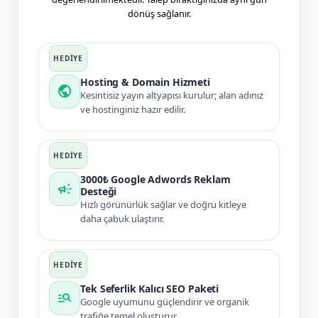
dönüş sağlanır.
Hosting & Domain Hizmeti
public
Kesintisiz yayın altyapısı kurulur; alan adınız
ve hostinginiz hazır edilir.
3000₺ Google Adwords Reklam
campaign
Desteği
Hızlı görünürlük sağlar ve doğru kitleye
daha çabuk ulaştırır.
Tek Seferlik Kalıcı SEO Paketi
manage_search
Google uyumunu güçlendirir ve organik
trafiğe temel oluşturur.