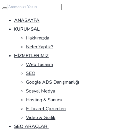
İçeriğe
geç
ANASAYFA
KURUMSAL
Hakkımızda
Neler Yaptık?
HIZMETLERIMIZ
Web Tasarım
SEO
Google ADS Danışmanlığı
Sosyal Medya
Hosting & Sunucu
E-Ticaret Çözümleri
Video & Grafik
SEO ARAÇLARI