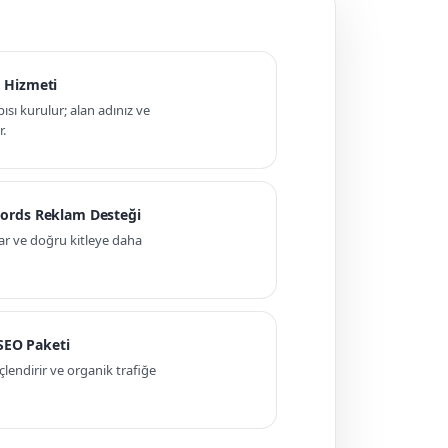
 Hizmeti
pısı kurulur; alan adınız ve
r.
ords Reklam Desteği
ar ve doğru kitleye daha
 SEO Paketi
ndirir ve organik trafiğe