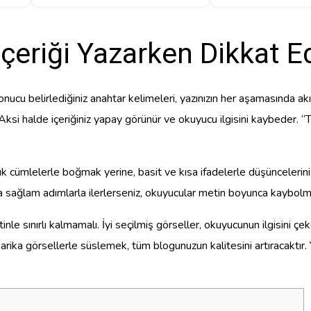
İçeriği Yazarken Dikkat E
onucu belirlediğiniz anahtar kelimeleri, yazınızın her aşamasında ak
z. Aksi halde içeriğiniz yapay görünür ve okuyucu ilgisini kaybeder
 cümlelerle boğmak yerine, basit ve kısa ifadelerle düşüncelerinizi
 ama sağlam adımlarla ilerlerseniz, okuyucular metin boyunca kaybo
inle sınırlı kalmamalı. İyi seçilmiş görseller, okuyucunun ilgisini ç
i harika görsellerle süslemek, tüm blogunuzun kalitesini artıracaktır.