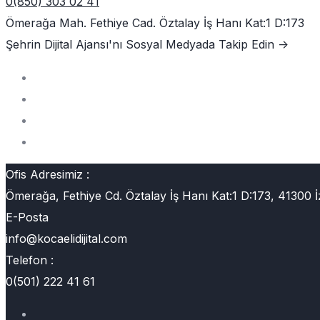
0(850) 303 02 41
Ömerağa Mah. Fethiye Cad. Öztalay İş Hanı Kat:1 D:173
Şehrin Dijital Ajansı'nı
Sosyal Medyada Takip Edin ->
Ofis Adresimiz :
Ömerağa, Fethiye Cd. Öztalay İş Hanı Kat:1 D:173, 41300 İ
E-Posta
info@kocaelidijital.com
Telefon :
0(501) 222 41 61