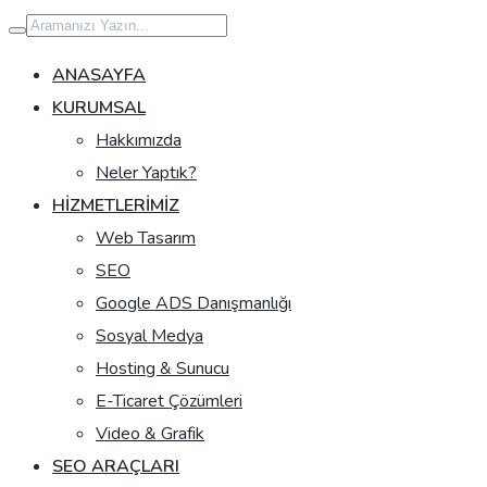
İçeriğe
geç
ANASAYFA
KURUMSAL
Hakkımızda
Neler Yaptık?
HIZMETLERIMIZ
Web Tasarım
SEO
Google ADS Danışmanlığı
Sosyal Medya
Hosting & Sunucu
E-Ticaret Çözümleri
Video & Grafik
SEO ARAÇLARI