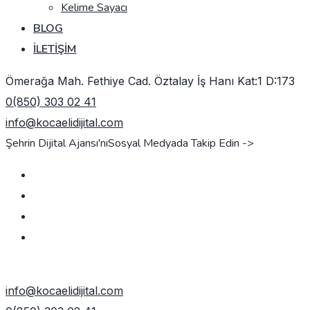
Kelime Sayacı
BLOG
İLETIŞIM
Ömerağa Mah. Fethiye Cad. Öztalay İş Hanı Kat:1 D:173
0(850) 303 02 41
info@kocaelidijital.com
Şehrin Dijital Ajansı'nı
Sosyal Medyada Takip Edin ->
TEKLIF AL
info@kocaelidijital.com