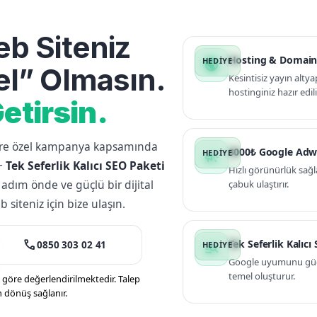
b Siteniz
Hosting & Domain
public
l” Olmasın.
Kesintisiz yayın altya
hostinginiz hazır edili
etirsin.
lere özel kampanya kapsamında
3000₺ Google Adw
campaign
+
Tek Seferlik Kalıcı SEO Paketi
Hızlı görünürlük sağl
 adım önde ve güçlü bir dijital
çabuk ulaştırır.
siteniz için bize ulaşın.
call
Tek Seferlik Kalıcı
0850 303 02 41
manage_search
Google uyumunu güçle
temel oluşturur.
öre değerlendirilmektedir. Talep
n dönüş sağlanır.