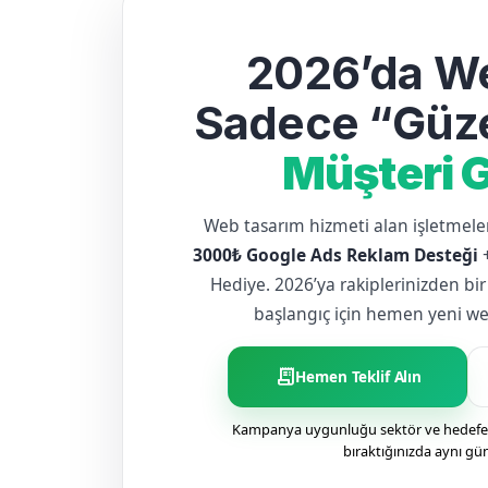
2026’da We
Sadece “Güze
Müşteri G
Web tasarım hizmeti alan işletme
3000₺ Google Ads Reklam Desteği
Hediye. 2026’ya rakiplerinizden bir
başlangıç için hemen yeni web 
receipt_long
Hemen Teklif Alın
Kampanya uygunluğu sektör ve hedefe g
bıraktığınızda aynı gü