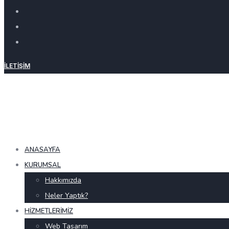
İLETIŞIM
ANASAYFA
KURUMSAL
Hakkımızda
Neler Yaptık?
HIZMETLERIMIZ
Web Tasarım