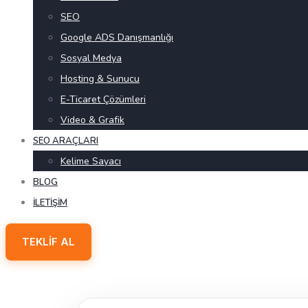
SEO
Google ADS Danışmanlığı
Sosyal Medya
Hosting & Sunucu
E-Ticaret Çözümleri
Video & Grafik
SEO ARAÇLARI
Kelime Sayacı
BLOG
İLETIŞIM
TEKLIF AL