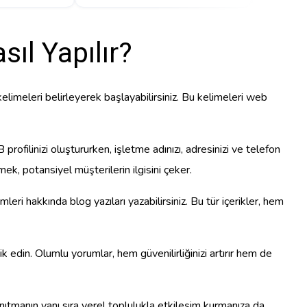
ıl Yapılır?
 kelimeleri belirleyerek başlayabilirsiniz. Bu kelimeleri web
filinizi oluştururken, işletme adınızı, adresinizi ve telefon
mek, potansiyel müşterilerin ilgisini çeker.
ri hakkında blog yazıları yazabilirsiniz. Bu tür içerikler, hem
ik edin. Olumlu yorumlar, hem güvenilirliğinizi artırır hem de
anıtmanın yanı sıra yerel toplulukla etkileşim kurmanıza da