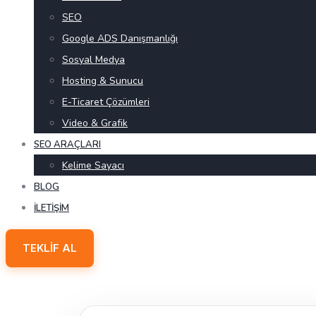
SEO
Google ADS Danışmanlığı
Sosyal Medya
Hosting & Sunucu
E-Ticaret Çözümleri
Video & Grafik
SEO ARAÇLARI
Kelime Sayacı
BLOG
İLETIŞIM
TEKLIF AL