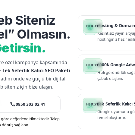
b Siteniz
Hosting & Domain
public
l” Olmasın.
Kesintisiz yayın altya
hostinginiz hazır edili
etirsin.
lere özel kampanya kapsamında
3000₺ Google Adw
campaign
+
Tek Seferlik Kalıcı SEO Paketi
Hızlı görünürlük sağl
 adım önde ve güçlü bir dijital
çabuk ulaştırır.
siteniz için bize ulaşın.
call
Tek Seferlik Kalıcı
0850 303 02 41
manage_search
Google uyumunu güçle
temel oluşturur.
öre değerlendirilmektedir. Talep
n dönüş sağlanır.