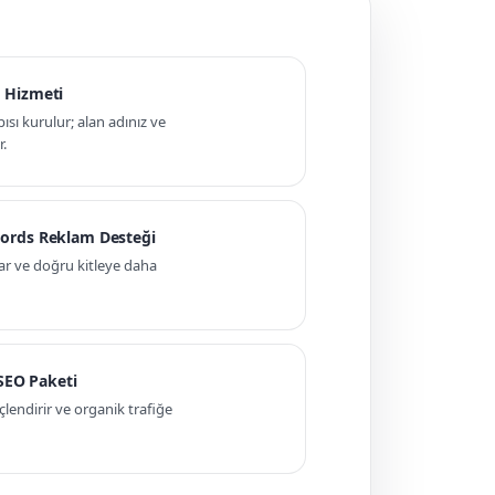
 Hizmeti
pısı kurulur; alan adınız ve
r.
ords Reklam Desteği
ar ve doğru kitleye daha
 SEO Paketi
ndirir ve organik trafiğe