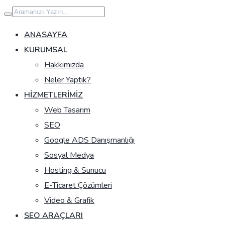
İçeriğe
geç
ANASAYFA
KURUMSAL
Hakkımızda
Neler Yaptık?
HIZMETLERIMIZ
Web Tasarım
SEO
Google ADS Danışmanlığı
Sosyal Medya
Hosting & Sunucu
E-Ticaret Çözümleri
Video & Grafik
SEO ARAÇLARI