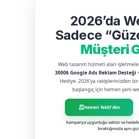
2026’da We
Sadece “Güze
Müşteri G
Web tasarım hizmeti alan işletme
3000₺ Google Ads Reklam Desteği
Hediye. 2026’ya rakiplerinizden bir
başlangıç için hemen yeni web 
receipt_long
Hemen Teklif Alın
Kampanya uygunluğu sektör ve hedefe g
bıraktığınızda aynı gü