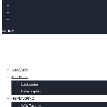
İLETIŞIM
ANASAYFA
KURUMSAL
Hakkımızda
Neler Yaptık?
HIZMETLERIMIZ
Web Tasarım