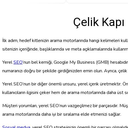
Çelik Kapı
İlk adım, hedef kitlenizin arama motorlarında hangi kelimeleri kulla
sitenizin içeriğinde, başlıklarında ve meta açıklamalarında kullanm
Yerel
SEO
’nun bel kemiği, Google My Business (GMB) hesabıdır. B
numaranızı doğru bir şekilde girdiğinizden emin olun. Ayrıca, çelik 
Yerel SEO’nun bir diğer önemli unsuru, yerel içerik üretmektir. Ör
kullanıcıların ilgisini çeker hem de arama motorlarında daha üst sı
Müşteri yorumları, yerel SEO’nun vazgeçilmez bir parçasıdır. Müşter
arama motorlarında daha iyi bir sıralama elde etmenizi sağlar.
Sosyal medya
, yerel SEO stratejinizin önemli bir parçası olmalı