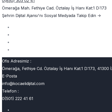
0(850) 303 02 41
Ömerağa Mah. Fethiye Cad. Öztalay İş Hanı Kat:1 D:173
Şehrin Dijital Ajansı'nı
Sosyal Medyada Takip Edin ->
Ofis Adresimiz :
Ömerağa, Fethiye Cd. Öztalay İş Hanı Kat:1 D:173, 41300 İ
E-Posta
info@kocaelidijital.com
Telefon :
0(501) 222 41 61