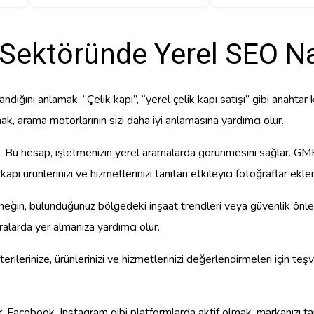
 Sektöründe Yerel SEO Nas
ndığını anlamak. “Çelik kapı”, “yerel çelik kapı satışı” gibi anahtar
ak, arama motorlarının sizi daha iyi anlamasına yardımcı olur.
u hesap, işletmenizin yerel aramalarda görünmesini sağlar. GMB pro
kapı ürünlerinizi ve hizmetlerinizi tanıtan etkileyici fotoğraflar ekle
neğin, bulunduğunuz bölgedeki inşaat trendleri veya güvenlik önlemle
ralarda yer almanıza yardımcı olur.
ilerinize, ürünlerinizi ve hizmetlerinizi değerlendirmeleri için teşv
dır. Facebook, Instagram gibi platformlarda aktif olmak, markanızı t