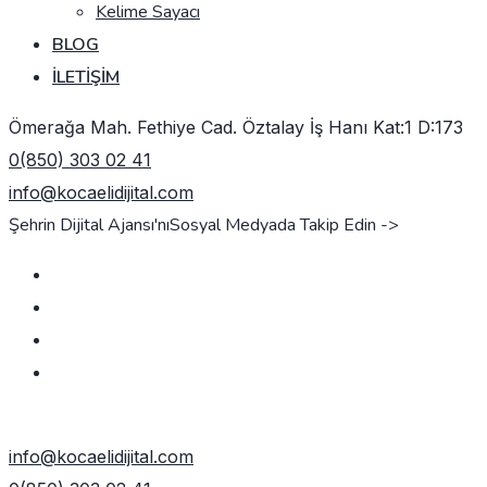
Kelime Sayacı
BLOG
İLETIŞIM
Ömerağa Mah. Fethiye Cad. Öztalay İş Hanı Kat:1 D:173
0(850) 303 02 41
info@kocaelidijital.com
Şehrin Dijital Ajansı'nı
Sosyal Medyada Takip Edin ->
TEKLIF AL
info@kocaelidijital.com