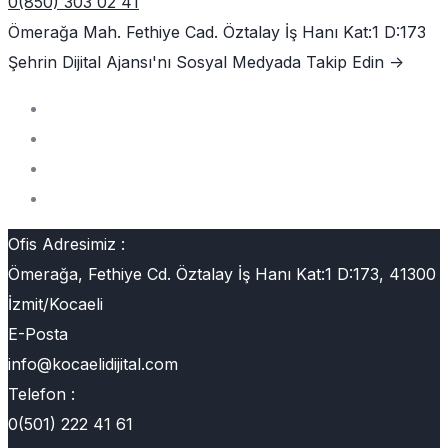
0(850) 303 02 41
Ömerağa Mah. Fethiye Cad. Öztalay İş Hanı Kat:1 D:173
Şehrin Dijital Ajansı'nı
Sosyal Medyada Takip Edin ->
Ofis Adresimiz :
Ömerağa, Fethiye Cd. Öztalay İş Hanı Kat:1 D:173, 41300
İzmit/Kocaeli
E-Posta
info@kocaelidijital.com
Telefon :
0(501) 222 41 61