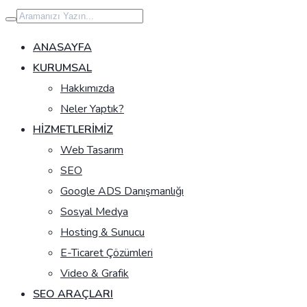
İçeriğe
geç
ANASAYFA
KURUMSAL
Hakkımızda
Neler Yaptık?
HIZMETLERIMIZ
Web Tasarım
SEO
Google ADS Danışmanlığı
Sosyal Medya
Hosting & Sunucu
E-Ticaret Çözümleri
Video & Grafik
SEO ARAÇLARI