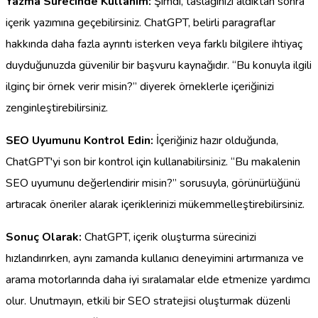
Yazma Sürecinde Kullanım:
Şimdi, taslağınızı aldıktan sonra
içerik yazımına geçebilirsiniz. ChatGPT, belirli paragraflar
hakkında daha fazla ayrıntı isterken veya farklı bilgilere ihtiyaç
duyduğunuzda güvenilir bir başvuru kaynağıdır. “Bu konuyla ilgili
ilginç bir örnek verir misin?” diyerek örneklerle içeriğinizi
zenginleştirebilirsiniz.
SEO Uyumunu Kontrol Edin:
İçeriğiniz hazır olduğunda,
ChatGPT'yi son bir kontrol için kullanabilirsiniz. “Bu makalenin
SEO uyumunu değerlendirir misin?” sorusuyla, görünürlüğünü
artıracak öneriler alarak içeriklerinizi mükemmelleştirebilirsiniz.
Sonuç Olarak:
ChatGPT, içerik oluşturma sürecinizi
hızlandırırken, aynı zamanda kullanıcı deneyimini artırmanıza ve
arama motorlarında daha iyi sıralamalar elde etmenize yardımcı
olur. Unutmayın, etkili bir SEO stratejisi oluşturmak düzenli