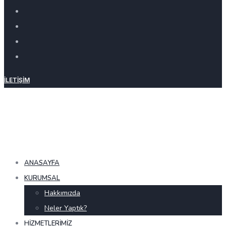
İLETIŞIM
ANASAYFA
KURUMSAL
Hakkımızda
Neler Yaptık?
HIZMETLERIMIZ