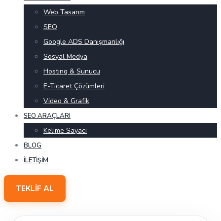
Web Tasarım
SEO
Google ADS Danışmanlığı
Sosyal Medya
Hosting & Sunucu
E-Ticaret Çözümleri
Video & Grafik
SEO ARAÇLARI
Kelime Sayacı
BLOG
İLETIŞIM
TEKLIF AL