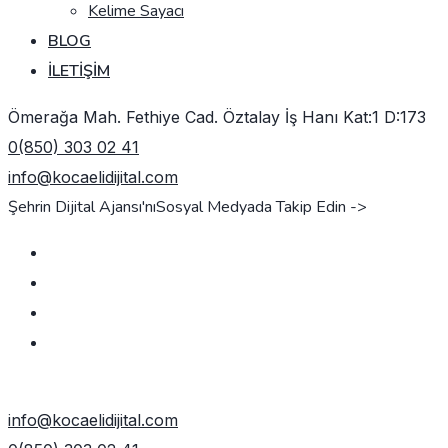
Kelime Sayacı
BLOG
İLETIŞIM
Ömerağa Mah. Fethiye Cad. Öztalay İş Hanı Kat:1 D:173
0(850) 303 02 41
info@kocaelidijital.com
Şehrin Dijital Ajansı'nı
Sosyal Medyada Takip Edin ->
TEKLIF AL
info@kocaelidijital.com