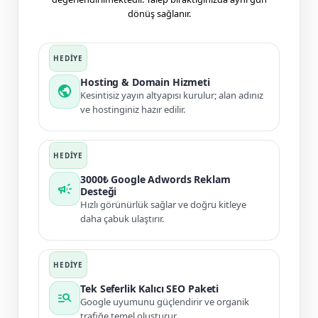
dönüş sağlanır.
Hosting & Domain Hizmeti
public
Kesintisiz yayın altyapısı kurulur; alan adınız
ve hostinginiz hazır edilir.
3000₺ Google Adwords Reklam
campaign
Desteği
Hızlı görünürlük sağlar ve doğru kitleye
daha çabuk ulaştırır.
Tek Seferlik Kalıcı SEO Paketi
manage_search
Google uyumunu güçlendirir ve organik
trafiğe temel oluşturur.