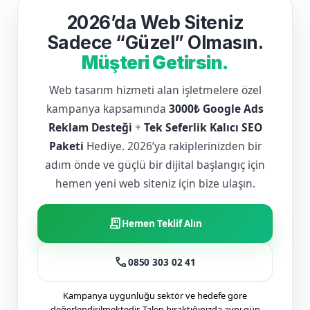
2026’da Web Siteniz
Sadece “Güzel” Olmasın.
Müşteri Getirsin.
Web tasarım hizmeti alan işletmelere özel
kampanya kapsamında
3000₺ Google Ads
Reklam Desteği
+
Tek Seferlik Kalıcı SEO
Paketi
Hediye. 2026’ya rakiplerinizden bir
adım önde ve güçlü bir dijital başlangıç için
hemen yeni web siteniz için bize ulaşın.
receipt_long
Hemen Teklif Alın
call
0850 303 02 41
Kampanya uygunluğu sektör ve hedefe göre
değerlendirilmektedir. Talep bıraktığınızda aynı gün