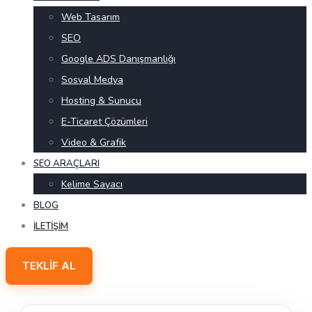
Web Tasarım
SEO
Google ADS Danışmanlığı
Sosyal Medya
Hosting & Sunucu
E-Ticaret Çözümleri
Video & Grafik
SEO ARAÇLARI
Kelime Sayacı
BLOG
İLETIŞIM
TEKLIF AL