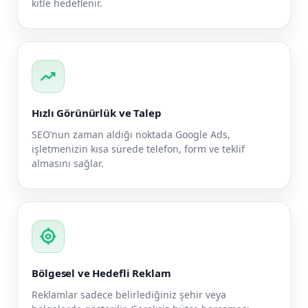
kitle hedeflenir.
trending_up
Hızlı Görünürlük ve Talep
SEO’nun zaman aldığı noktada Google Ads,
işletmenizin kısa sürede telefon, form ve teklif
almasını sağlar.
my_location
Bölgesel ve Hedefli Reklam
Reklamlar sadece belirlediğiniz şehir veya