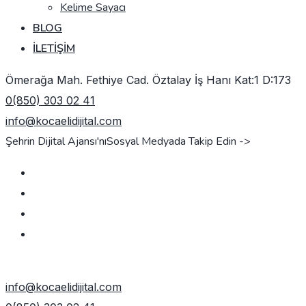
Kelime Sayacı
BLOG
İLETIŞIM
Ömerağa Mah. Fethiye Cad. Öztalay İş Hanı Kat:1 D:173
0(850) 303 02 41
info@kocaelidijital.com
Şehrin Dijital Ajansı'nı
Sosyal Medyada Takip Edin ->
TEKLIF AL
info@kocaelidijital.com