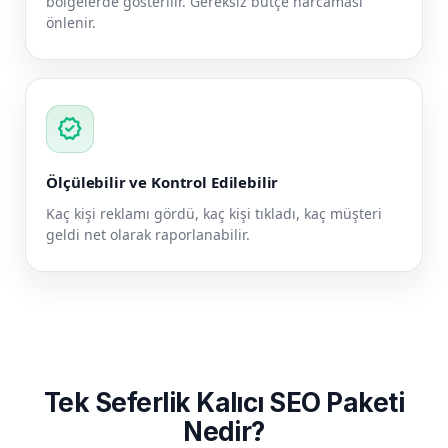
bölgelerde gösterilir. Gereksiz bütçe harcaması
önlenir.
verified
Ölçülebilir ve Kontrol Edilebilir
Kaç kişi reklamı gördü, kaç kişi tıkladı, kaç müşteri
geldi net olarak raporlanabilir.
Tek Seferlik Kalıcı SEO Paketi
Nedir?