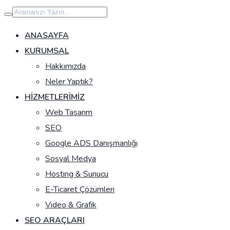
İçeriğe
geç
ANASAYFA
KURUMSAL
Hakkımızda
Neler Yaptık?
HIZMETLERIMIZ
Web Tasarım
SEO
Google ADS Danışmanlığı
Sosyal Medya
Hosting & Sunucu
E-Ticaret Çözümleri
Video & Grafik
SEO ARAÇLARI