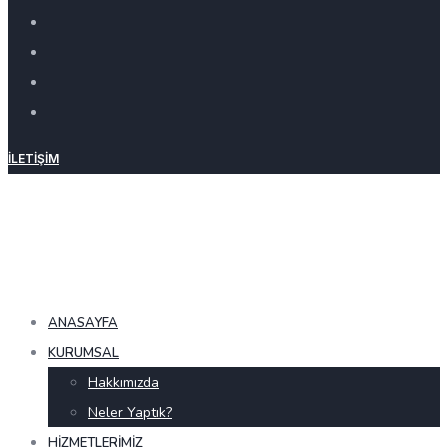
İLETIŞIM
ANASAYFA
KURUMSAL
Hakkımızda
Neler Yaptık?
HIZMETLERIMIZ