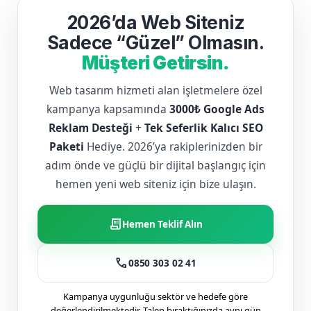
2026’da Web Siteniz
Sadece “Güzel” Olmasın.
Müşteri Getirsin.
Web tasarım hizmeti alan işletmelere özel
kampanya kapsamında
3000₺ Google Ads
Reklam Desteği
+
Tek Seferlik Kalıcı SEO
Paketi
Hediye. 2026’ya rakiplerinizden bir
adım önde ve güçlü bir dijital başlangıç için
hemen yeni web siteniz için bize ulaşın.
receipt_long
Hemen Teklif Alın
call
0850 303 02 41
Kampanya uygunluğu sektör ve hedefe göre
değerlendirilmektedir. Talep bıraktığınızda aynı gün