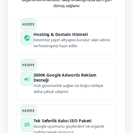
dönüş sağlanır.
Hosting & Domain Hizmeti
public
Kesintisiz yayın altyapısı kurulur; alan adınız
ve hostinginiz hazır edilir.
3000₺ Google Adwords Reklam
campaign
Desteği
Hızlı görünürlük sağlar ve doğru kitleye
daha çabuk ulaştırır.
Tek Seferlik Kalıcı SEO Paketi
manage_search
Google uyumunu güçlendirir ve organik
trafiğe temel oluşturur.