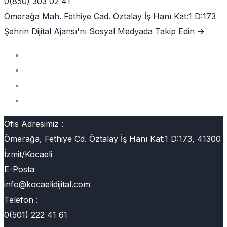
0(850) 303 02 41
Ömerağa Mah. Fethiye Cad. Öztalay İş Hanı Kat:1 D:173
Şehrin Dijital Ajansı'nı
Sosyal Medyada Takip Edin ->
Ofis Adresimiz :
Ömerağa, Fethiye Cd. Öztalay İş Hanı Kat:1 D:173, 41300
İzmit/Kocaeli
E-Posta
info@kocaelidijital.com
Telefon :
0(501) 222 41 61