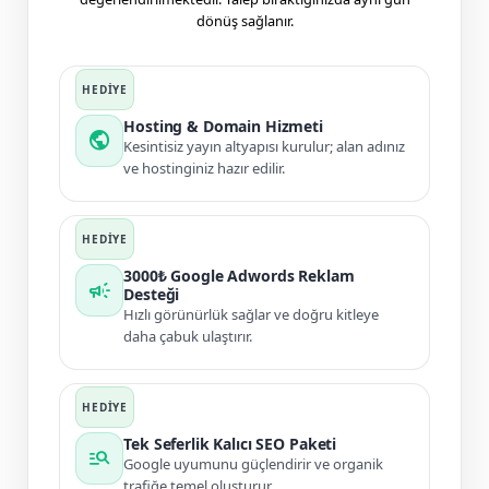
dönüş sağlanır.
Hosting & Domain Hizmeti
public
Kesintisiz yayın altyapısı kurulur; alan adınız
ve hostinginiz hazır edilir.
3000₺ Google Adwords Reklam
campaign
Desteği
Hızlı görünürlük sağlar ve doğru kitleye
daha çabuk ulaştırır.
Tek Seferlik Kalıcı SEO Paketi
manage_search
Google uyumunu güçlendirir ve organik
trafiğe temel oluşturur.