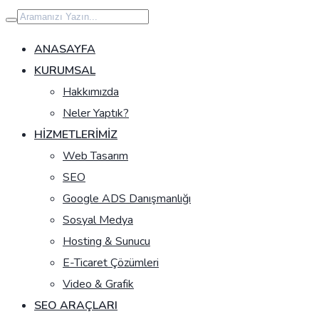
İçeriğe
geç
ANASAYFA
KURUMSAL
Hakkımızda
Neler Yaptık?
HIZMETLERIMIZ
Web Tasarım
SEO
Google ADS Danışmanlığı
Sosyal Medya
Hosting & Sunucu
E-Ticaret Çözümleri
Video & Grafik
SEO ARAÇLARI