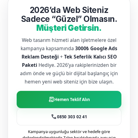
2026’da Web Siteniz
Sadece “Güzel” Olmasın.
Müşteri Getirsin.
Web tasarım hizmeti alan işletmelere özel
kampanya kapsamında
3000₺ Google Ads
Reklam Desteği
+
Tek Seferlik Kalıcı SEO
Paketi
Hediye. 2026’ya rakiplerinizden bir
adım önde ve güçlü bir dijital başlangıç için
hemen yeni web siteniz için bize ulaşın.
receipt_long
Hemen Teklif Alın
call
0850 303 02 41
Kampanya uygunluğu sektör ve hedefe göre
değerlendirilmektedir. Talep bıraktığınızda aynı gün