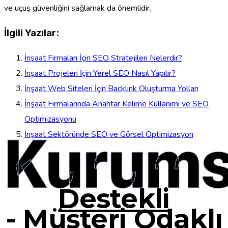
ve uçuş güvenliğini sağlamak da önemlidir.
İlgili Yazılar:
İnşaat Firmaları İçin SEO Stratejileri Nelerdir?
İnşaat Projeleri İçin Yerel SEO Nasıl Yapılır?
İnşaat Web Siteleri İçin Backlink Oluşturma Yolları
İnşaat Firmalarında Anahtar Kelime Kullanımı ve SEO
Optimizasyonu
Kurums
İnşaat Sektöründe SEO ve Görsel Optimizasyon
Destekli
-
Müşteri Odaklı