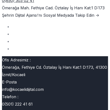
0(850) 303 02 41
Ömerağa Mah. Fethiye Cad. Öztalay İş Hanı Kat:1 D:173
Şehrin Dijital Ajansı'nı
Sosyal Medyada Takip Edin ->
Ofis Adresimiz :
Ömerağa, Fethiye Cd. Öztalay İş Hanı Kat:1 D:173, 41300
İzmit/Kocaeli
E-Posta
info@kocaelidijital.com
Telefon :
0(501) 222 41 61