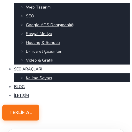
Web Tasarım
SEO
Google ADS Danışmanlığı
Sosyal Medya
Hosting & Sunucu
E-Ticaret Çözümleri
Video & Grafik
SEO ARAÇLARI
Kelime Sayacı
BLOG
İLETIŞIM
TEKLIF AL