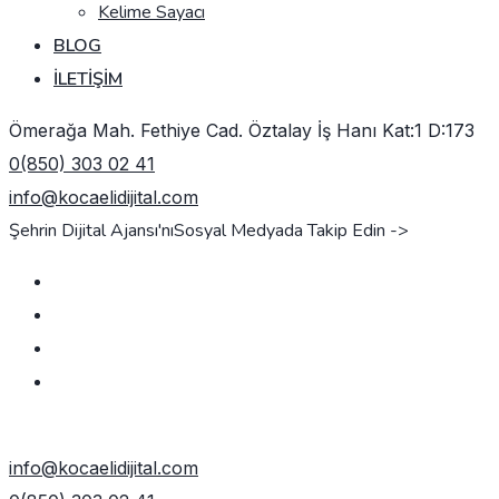
Kelime Sayacı
BLOG
İLETIŞIM
Ömerağa Mah. Fethiye Cad. Öztalay İş Hanı Kat:1 D:173
0(850) 303 02 41
info@kocaelidijital.com
Şehrin Dijital Ajansı'nı
Sosyal Medyada Takip Edin ->
TEKLIF AL
info@kocaelidijital.com