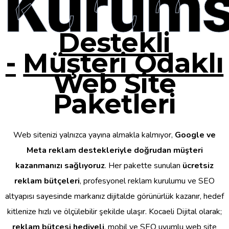
Kurums
Destekli
-
Müşteri Odaklı
Web Site
Paketleri
Web sitenizi yalnızca yayına almakla kalmıyor,
Google ve
Meta reklam destekleriyle doğrudan müşteri
kazanmanızı sağlıyoruz
. Her pakette sunulan
ücretsiz
reklam bütçeleri
, profesyonel reklam kurulumu ve SEO
altyapısı sayesinde markanız dijitalde görünürlük kazanır, hedef
kitlenize hızlı ve ölçülebilir şekilde ulaşır. Kocaeli Dijital olarak;
reklam bütçesi hediyeli
, mobil ve SEO uyumlu web site