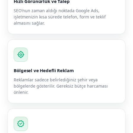
Hızlı Görünürlük ve Talep
SEO’nun zaman aldığı noktada Google Ads,
işletmenizin kısa sürede telefon, form ve teklif
almasını sağlar.
my_location
Bölgesel ve Hedefli Reklam
Reklamlar sadece belirlediğiniz şehir veya
bölgelerde gösterilir. Gereksiz bütçe harcaması
önlenir.
verified