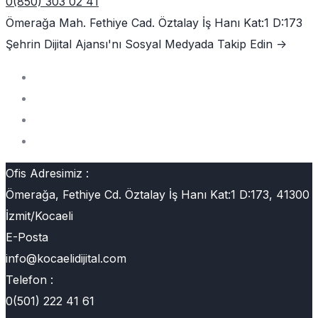
0(850) 303 02 41
Ömerağa Mah. Fethiye Cad. Öztalay İş Hanı Kat:1 D:173
Şehrin Dijital Ajansı'nı
Sosyal Medyada Takip Edin ->
Ofis Adresimiz :
Ömerağa, Fethiye Cd. Öztalay İş Hanı Kat:1 D:173, 41300
İzmit/Kocaeli
E-Posta
info@kocaelidijital.com
Telefon :
0(501) 222 41 61