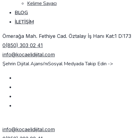
Kelime Sayacı
BLOG
İLETIŞIM
Ömerağa Mah. Fethiye Cad. Öztalay İş Hanı Kat:1 D:173
0(850) 303 02 41
info@kocaelidijital.com
Şehrin Dijital Ajansı'nı
Sosyal Medyada Takip Edin ->
TEKLIF AL
info@kocaelidijital.com