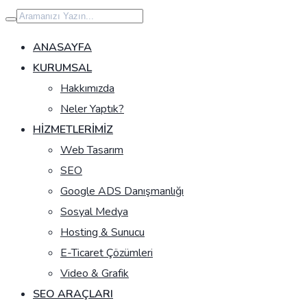
İçeriğe
geç
ANASAYFA
KURUMSAL
Hakkımızda
Neler Yaptık?
HIZMETLERIMIZ
Web Tasarım
SEO
Google ADS Danışmanlığı
Sosyal Medya
Hosting & Sunucu
E-Ticaret Çözümleri
Video & Grafik
SEO ARAÇLARI