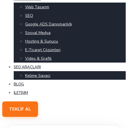
Web Tasarım
SEO
Google ADS Danışmanlığı
Sosyal Medya
Hosting & Sunucu
E-Ticaret Çözümleri
Video & Grafik
SEO ARAÇLARI
Kelime Sayacı
BLOG
İLETIŞIM
TEKLIF AL