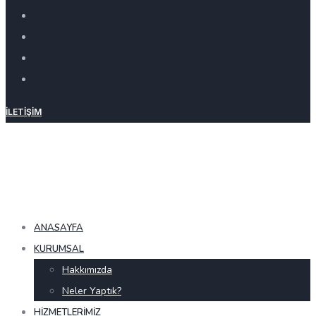
İLETIŞIM
ANASAYFA
KURUMSAL
Hakkımızda
Neler Yaptık?
HIZMETLERIMIZ