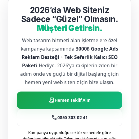
2026’da Web Siteniz
Sadece “Güzel” Olmasın.
Müşteri Getirsin.
Web tasarım hizmeti alan işletmelere özel
kampanya kapsamında
3000₺ Google Ads
Reklam Desteği
+
Tek Seferlik Kalıcı SEO
Paketi
Hediye. 2026’ya rakiplerinizden bir
adım önde ve güçlü bir dijital başlangıç için
hemen yeni web siteniz için bize ulaşın.
receipt_long
Hemen Teklif Alın
call
0850 303 02 41
Kampanya uygunluğu sektör ve hedefe göre
değerlendirilmektedir. Talep bıraktığınızda aynı gün