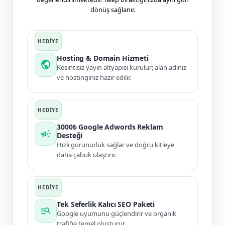
dönüş sağlanır.
Hosting & Domain Hizmeti
public
Kesintisiz yayın altyapısı kurulur; alan adınız
ve hostinginiz hazır edilir.
3000₺ Google Adwords Reklam
campaign
Desteği
Hızlı görünürlük sağlar ve doğru kitleye
daha çabuk ulaştırır.
Tek Seferlik Kalıcı SEO Paketi
manage_search
Google uyumunu güçlendirir ve organik
trafiğe temel oluşturur.