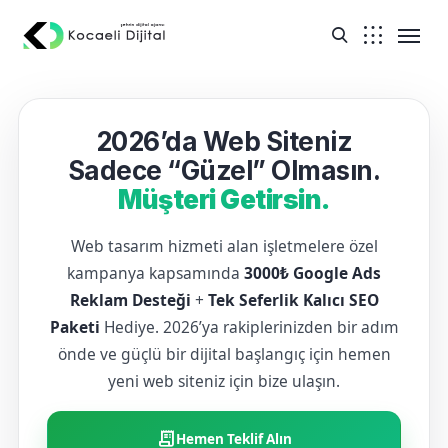
2026’da Web Siteniz
Sadece “Güzel” Olmasın.
Müşteri Getirsin.
Web tasarım hizmeti alan işletmelere özel
kampanya kapsamında
3000₺ Google Ads
Reklam Desteği
+
Tek Seferlik Kalıcı SEO
Paketi
Hediye. 2026’ya rakiplerinizden bir adım
önde ve güçlü bir dijital başlangıç için hemen
yeni web siteniz için bize ulaşın.
receipt_long
Hemen Teklif Alın