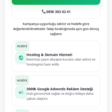
call
0850 303 02 41
Kampanya uygunluğu sektör ve hedefe göre
değerlendirilmektedir. Talep bıraktığınızda aynı gün dönüş
sağlanır.
Hosting & Domain Hizmeti
public
Kesintisiz yayın altyapısı kurulur; alan adınız ve
hostinginiz hazır edilir.
3000₺ Google Adwords Reklam Desteği
campaign
Hızlı görünürlük sağlar ve doğru kitleye daha
çabuk ulaştırır.